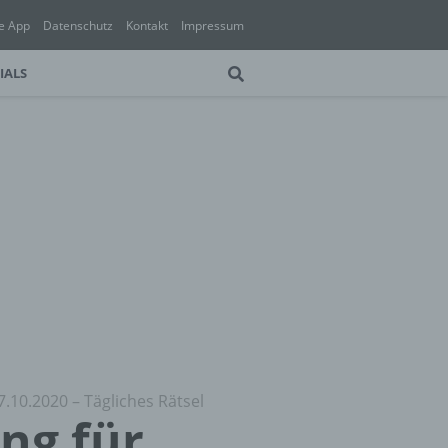
e App
Datenschutz
Kontakt
Impressum
IALS
7.10.2020 – Tägliches Rätsel
ung für