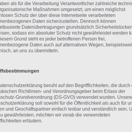
aben als für die Verarbeitung Verantwortlicher zahlreiche techn
rganisatorische Maßnahmen umgesetzt, um einen möglichst
nlosen Schutz der über diese Internetseite verarbeiteten
nenbezogenen Daten sicherzustellen. Dennoch können
netbasierte Datenübertragungen grundsätzlich Sicherheitslücke
urze Begriffserklärung z
isen, sodass ein absoluter Schutz nicht gewährleistet werden k
iesem Grund steht es jeder betroffenen Person frei,
roissant
nenbezogene Daten auch auf alternativen Wegen, beispielswe
onisch, an uns zu übermitteln.
issant ist die Lösung für das tägliche Rätsel am 7.10.2020 
che Bedeutung hat dieses eigentlich und was gibt es dazu 
iffsbestimmungen
t auch zu Halloween? Zu bestimmten Lösungen präsentie
atenschutzerklärung beruht auf den Begrifflichkeiten, die durch
er eine kurze Begriffserklärung!
äischen Richtlinien- und Verordnungsgeber beim Erlass der
schutz-Grundverordnung (DS-GVO) verwendet wurden. Unser
ächst einmal zur Frage, was ein Croissant überhaupt ist. H
schutzerklärung soll sowohl für die Öffentlichkeit als auch für u
ein süßes oder herzhaftes Gebäck. Dieses besteht aus ein
n und Geschäftspartner einfach lesbar und verständlich sein.
zu gewährleisten, möchten wir vorab die verwendeten
st in der Form eines Horns. Natürlich gibt es heutzutage
flichkeiten erläutern.
iationen hiervon. Croissants können zu verschiedenen Ta