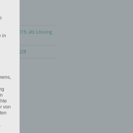
e
m 7.10.2019, als Lösung
 in
ktober 2020
!
mens,
ng
en
chte
r von
ten
.