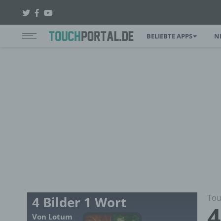
BELIEBTE APPS
N
Tou
4 Bilder 1 Wort
4
Von Lotum