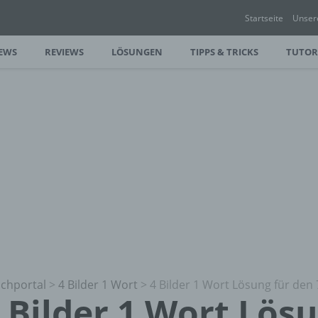
Startseite
Unser
EWS
REVIEWS
LÖSUNGEN
TIPPS & TRICKS
TUTOR
chportal
>
4 Bilder 1 Wort
>
4 Bilder 1 Wort Lösung für den 
 Bilder 1 Wort Lös