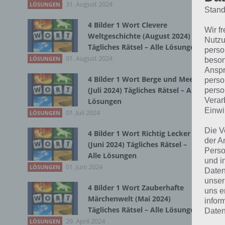
31. August 2024
Du 
LÖSUNGEN
Stand
4 Bilder 1 Wort Clevere
Wir f
Weltgeschichte (August 2024)
Nutzu
Tägliches Rätsel – Alle Lösungen
perso
01. August 2024
LÖSUNGEN
beson
Anspr
4 Bilder 1 Wort Berge und Meer
perso
(Juli 2024) Tägliches Rätsel – Alle
perso
Verar
Lösungen
Einwi
01. Juli 2024
LÖSUNGEN
Die V
4 Bilder 1 Wort Richtig Lecker
der A
(Juni 2024) Tägliches Rätsel –
Perso
Alle Lösungen
und i
01. Juni 2024
LÖSUNGEN
Daten
unser
4 Bilder 1 Wort Zauberhafte
uns e
Märchenwelt (Mai 2024)
infor
Tägliches Rätsel – Alle Lösungen
Daten
29. April 2024
LÖSUNGEN