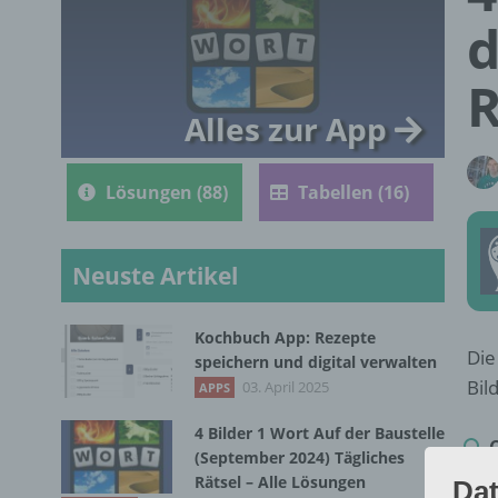
d
R
Alles zur App
Lösungen (88)
Tabellen (16)
Neuste Artikel
Kochbuch App: Rezepte
Die
speichern und digital verwalten
Bil
03. April 2025
APPS
4 Bilder 1 Wort Auf der Baustelle
(September 2024) Tägliches
Rätsel – Alle Lösungen
Dat