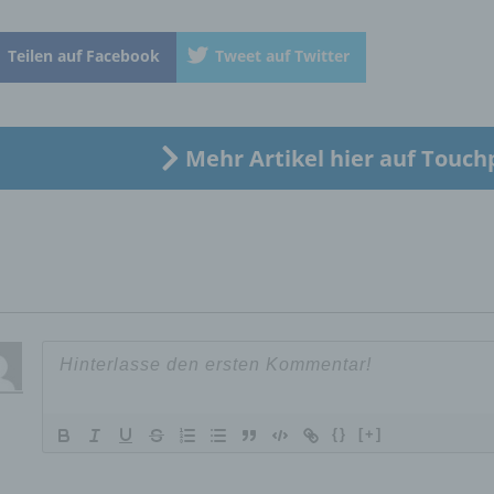
natürliche Person, deren personenbezogene Daten von dem für
Verarbeitung Verantwortlichen verarbeitet werden.
Teilen auf Facebook
Tweet auf Twitter
c) Verarbeitung
Mehr Artikel hier auf Touch
Verarbeitung ist jeder mit oder ohne Hilfe automatisierter Verfa
ausgeführte Vorgang oder jede solche Vorgangsreihe im
Zusammenhang mit personenbezogenen Daten wie das Erheb
das Erfassen, die Organisation, das Ordnen, die Speicherung, 
Anpassung oder Veränderung, das Auslesen, das Abfragen, die
Verwendung, die Offenlegung durch Übermittlung, Verbreitung 
eine andere Form der Bereitstellung, den Abgleich oder die
Verknüpfung, die Einschränkung, das Löschen oder die Vernich
d) Einschränkung der Verarbeitung
{}
[+]
Einschränkung der Verarbeitung ist die Markierung gespeichert
personenbezogener Daten mit dem Ziel, ihre künftige Verarbeit