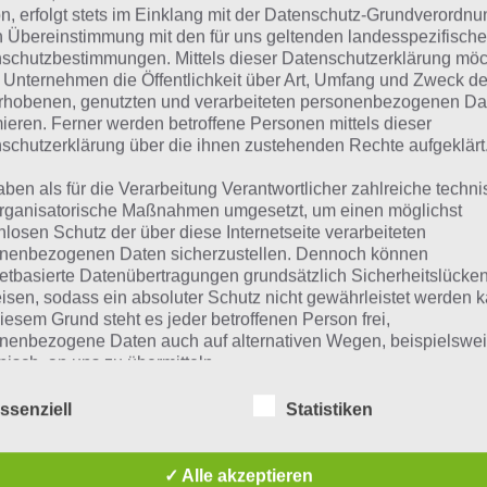
n, erfolgt stets im Einklang mit der Datenschutz-Grundverordnu
n Übereinstimmung mit den für uns geltenden landesspezifisch
 Übersicht der
4 Bilder 1 Wort Lösungen zu Halloween im
schutzbestimmungen. Mittels dieser Datenschutzerklärung mö
 Unternehmen die Öffentlichkeit über Art, Umfang und Zweck de
ze Begriffserklärung zur Lösung Nacht
rhobenen, genutzten und verarbeiteten personenbezogenen Da
mieren. Ferner werden betroffene Personen mittels dieser
ht ist die Lösung für das tägliche Rätsel am 6.10.2018 in 4
schutzerklärung über die ihnen zustehenden Rechte aufgeklärt
che Bedeutung hat dieses eigentlich und was gibt es dazu 
aben als für die Verarbeitung Verantwortlicher zahlreiche techn
t auch zu Halloween? Zu bestimmten Lösungen präsentie
rganisatorische Maßnahmen umgesetzt, um einen möglichst
er eine kurze Begriffserklärung!
nlosen Schutz der über diese Internetseite verarbeiteten
nenbezogenen Daten sicherzustellen. Dennoch können
netbasierte Datenübertragungen grundsätzlich Sicherheitslücke
 glaube, das Wort Nacht kennt jeder, doch wie würdest du
isen, sodass ein absoluter Schutz nicht gewährleistet werden k
nde ist dann Nacht, wenn die Sonne vom Beobachter aus
iesem Grund steht es jeder betroffenen Person frei,
izont steht, es kann also als Zeitraum zwischen Sonnenu
nenbezogene Daten auch auf alternativen Wegen, beispielswe
onisch, an uns zu übermitteln.
nenaufgang verstanden werden.
ssenziell
Statistiken
 Besondere am Wort Nacht sind auch die zahlreichen W
iffsbestimmungen
ensarten. So sprechen wir bei der Nacht vor dem ersten 
✓ Alle akzeptieren
ht. Wenn etwas sehr dunkel ist, dann nutzen wir den Aus