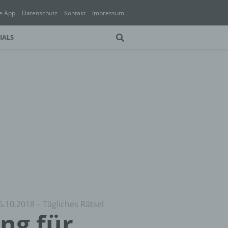
e App
Datenschutz
Kontakt
Impressum
IALS
6.10.2018 – Tägliches Rätsel
ung für