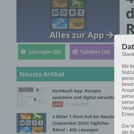
d
R
Alles zur App
Dat
Lösungen (88)
Tabellen (16)
Stand
Wir f
Nutzu
Neuste Artikel
perso
beson
Anspr
Kochbuch App: Rezepte
Nac
perso
speichern und digital verwalten
perso
Bil
03. April 2025
APPS
Verar
dic
Einwi
4 Bilder 1 Wort Auf der Baustelle
(September 2024) Tägliches
Die V
Rätsel – Alle Lösungen
der A