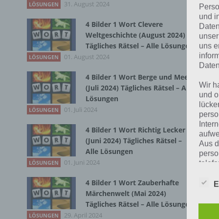
31. August 2024
LÖSUNGEN
Perso
und i
Zur
4 Bilder 1 Wort Clevere
Daten
Weltgeschichte (August 2024)
unser
Kur
Tägliches Rätsel – Alle Lösungen
uns e
infor
01. August 2024
LÖSUNGEN
Nac
Daten
wel
4 Bilder 1 Wort Berge und Meer
Wir h
(Juli 2024) Tägliches Rätsel – Alle
Wor
und o
Lösungen
imm
lücke
01. Juli 2024
LÖSUNGEN
perso
Inter
Ich
4 Bilder 1 Wort Richtig Lecker
aufwe
Gru
(Juni 2024) Tägliches Rätsel –
Aus d
Alle Lösungen
Hor
perso
01. Juni 2024
telef
LÖSUNGEN
Son
4 Bilder 1 Wort Zauberhafte
E
Das
Märchenwelt (Mai 2024)
Begr
Red
Tägliches Rätsel – Alle Lösungen
Nac
29. April 2024
LÖSUNGEN