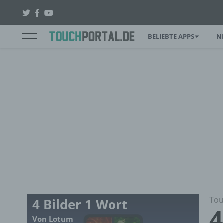
BELIEBTE APPS
N
Tou
4 Bilder 1 Wort
4
Von Lotum