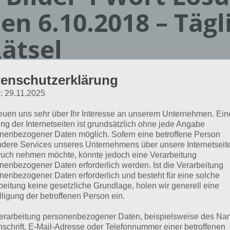
en 6.10.2018 – Tägl
ätsel
Paul Stelzer
enschutzerklärung
09.11.2019
: 29.11.2025
App Empfehlung: IQ Test App
reuen uns sehr über Ihr Interesse an unserem Unternehmen. Ein
Mit zahlreichen Aufgaben zum Knobeln und Üben
ng der Internetseiten ist grundsätzlich ohne jede Angabe
JETZT KOSTENLOS HERUNTERLADEN
nenbezogener Daten möglich. Sofern eine betroffene Person
dere Services unseres Unternehmens über unsere Internetseite
uch nehmen möchte, könnte jedoch eine Verarbeitung
hfolgend die Lösung für das tägliche Rätsel zu Halloween
nenbezogener Daten erforderlich werden. Ist die Verarbeitung
nenbezogener Daten erforderlich und besteht für eine solche
der 1 Wort vom 6.10.2018. Wenn du dort aktuell feststecks
beitung keine gesetzliche Grundlage, holen wir generell eine
h:
lligung der betroffenen Person ein.
erarbeitung personenbezogener Daten, beispielsweise des Na
NACHT
nschrift, E-Mail-Adresse oder Telefonnummer einer betroffenen