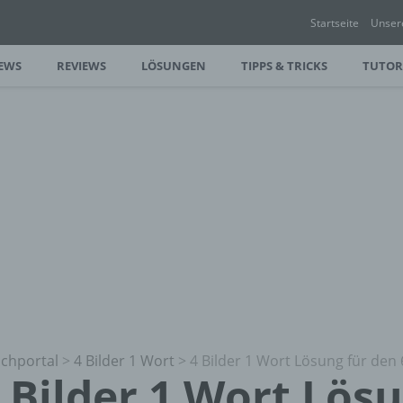
Startseite
Unser
EWS
REVIEWS
LÖSUNGEN
TIPPS & TRICKS
TUTOR
chportal
>
4 Bilder 1 Wort
>
4 Bilder 1 Wort Lösung für den 
 Bilder 1 Wort Lös