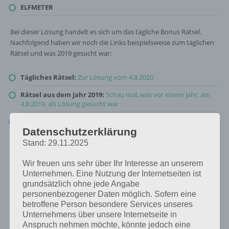
ELFMETER
Bei dieser Lösung handelt es sich um das tägliche Bonus Rätsel.
Nachfolgend haben wir noch die Links beispielsweise zum täglichen
Rätsel und was 2019 gesucht war:
Tägliches Rätsel:
Zur Lösung vom 4.8.2020
Rätsel aus dem Jahr 2019:
Schau mal, was vor einem Jahr, am
4.8.2019, als Lösung gesucht war
Zur Übersicht
:
4 Bilder 1 Wort Lösungen zu Island im August
2020
!
Datenschutzerklärung
Stand: 29.11.2025
Wir freuen uns sehr über Ihr Interesse an unserem
Unternehmen. Eine Nutzung der Internetseiten ist
grundsätzlich ohne jede Angabe
personenbezogener Daten möglich. Sofern eine
betroffene Person besondere Services unseres
Unternehmens über unsere Internetseite in
Anspruch nehmen möchte, könnte jedoch eine