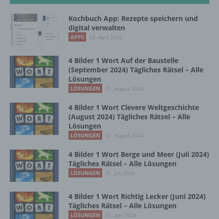
automatisierter Verfahren ausgeführte
Vorgang oder jede solche Vorgangsreihe im
Kochbuch App: Rezepte speichern und
Zusammenhang mit personenbezogenen
digital verwalten
Daten wie das Erheben, das Erfassen, die
APPS
03. April 2025
Organisation, das Ordnen, die Speicherung,
die Anpassung oder Veränderung, das
Auslesen, das Abfragen, die Verwendung,
4 Bilder 1 Wort Auf der Baustelle
(September 2024) Tägliches Rätsel – Alle
die Offenlegung durch Übermittlung,
Lösungen
Verbreitung oder eine andere Form der
LÖSUNGEN
Bereitstellung, den Abgleich oder die
31. August 2024
Verknüpfung, die Einschränkung, das
4 Bilder 1 Wort Clevere Weltgeschichte
Löschen oder die Vernichtung.
(August 2024) Tägliches Rätsel – Alle
Lösungen
LÖSUNGEN
01. August 2024
d) Einschränkung der Verarbeitung
4 Bilder 1 Wort Berge und Meer (Juli 2024)
Tägliches Rätsel – Alle Lösungen
Einschränkung der Verarbeitung ist die
LÖSUNGEN
01. Juli 2024
Markierung gespeicherter
personenbezogener Daten mit dem Ziel, ihre
künftige Verarbeitung einzuschränken.
4 Bilder 1 Wort Richtig Lecker (Juni 2024)
Tägliches Rätsel – Alle Lösungen
LÖSUNGEN
01. Juni 2024