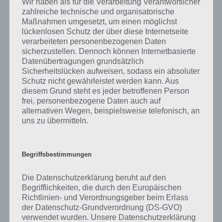
Wir haben als für die Verarbeitung Verantwortlicher
gibt es dazu zu wissen? Passt das Wort auch zu Island? Zu
zahlreiche technische und organisatorische
bestimmten Lösungen präsentieren wir daher auch immer eine
Maßnahmen umgesetzt, um einen möglichst
kurze Begriffserklärung!
lückenlosen Schutz der über diese Internetseite
verarbeiteten personenbezogenen Daten
Der Elfmeter ist ein Strafstoß, der im Fußball vom Schiedsrichter
sicherzustellen. Dennoch können Internetbasierte
nach einem Vergehen verhängt wird. Dazu zählen unter anderem
Datenübertragungen grundsätzlich
Foulspiele oder die beabsichtigte Hinzunahme der Hand im 16-
Sicherheitslücken aufweisen, sodass ein absoluter
Meter-Raum. Die angreifende Mannschaft erhält dann im Eins-
Schutz nicht gewährleistet werden kann. Aus
diesem Grund steht es jeder betroffenen Person
gegen-Eins-Duell zwischen einem Feldspieler und dem Torhüter der
frei, personenbezogene Daten auch auf
gegnerischen Mannschaft die Chance auf ein Tor. Darüber hinaus
alternativen Wegen, beispielsweise telefonisch, an
gibt es auch das sogenannte Elfmeterschießen. Dieses wird dann
uns zu übermitteln.
ausgeführt, wenn es nach der regulären Spielzeit und einer
eventuellen Verlängerung zu keiner Entscheidung im Spiel
gekommen ist.
Begriffsbestimmungen
Der Erfinder des Strafstoßes ist der irische Torhüter William McCrum,
der den Elfmeter im Jahr 1891 als Ausgleich eines Fouls erdacht hat.
Die Datenschutzerklärung beruht auf den
Schnell wurde er ins Regelwerk des irischen und englischen Fußballs
Begrifflichkeiten, die durch den Europäischen
übernommen. In Deutschland wurde der Elfmeter schon zwei Jahre
Richtlinien- und Verordnungsgeber beim Erlass
später im Jahr 1893 eingeführt. Der Strafstoßpunkt liegt genau elf
der Datenschutz-Grundverordnung (DS-GVO)
Meter von der Torlinie entfernt und ist im Strafraum durch einen
verwendet wurden. Unsere Datenschutzerklärung