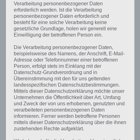
Verarbeitung personenbezogener Daten
erforderlich werden. Ist die Verarbeitung
personenbezogener Daten erforderlich und
besteht für eine solche Verarbeitung keine
gesetzliche Grundlage, holen wir generell eine
Einwilligung der betroffenen Person ein.
Die Verarbeitung personenbezogener Daten,
beispielsweise des Namens, der Anschrift, E-Mail-
Adresse oder Telefonnummer einer betroffenen
Person, erfolgt stets im Einklang mit der
Datenschutz-Grundverordnung und in
Übereinstimmung mit den für uns geltenden
landesspezifischen Datenschutzbestimmungen.
Mittels dieser Datenschutzerklärung möchte unser
Unternehmen die Öffentlichkeit über Art, Umfang
und Zweck der von uns erhobenen, genutzten und
Kurze Begriffserklärung zur Lösung
verarbeiteten personenbezogenen Daten
Elfmeter
informieren. Ferner werden betroffene Personen
mittels dieser Datenschutzerklärung über die ihnen
Elfmeter ist die Lösung für das tägliche Bonus Rätsel am 4.8.2020 in 4
zustehenden Rechte aufgeklärt.
Bilder 1 Wort, doch welche Bedeutung hat dieses eigentlich und was