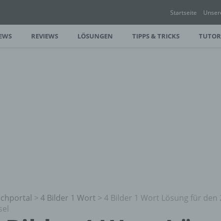
Startseite
Unser
EWS
REVIEWS
LÖSUNGEN
TIPPS & TRICKS
TUTOR
chportal
>
4 Bilder 1 Wort
>
4 Bilder 1 Wort Lösung für den 
sel