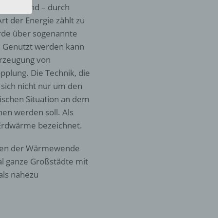
nden sind – durch
den
rliche
t der Energie zählt zu
s
Erde über sogenannte
. Genutzt werden kann
 zu
r
Erzeugung von
plung. Die Technik, die
lichen
 sich nicht nur um den
ischen Situation an dem
en werden soll. Als
 Erdwärme bezeichnet.
gien der Wärmewende
 die
al ganze Großstädte mit
als nahezu