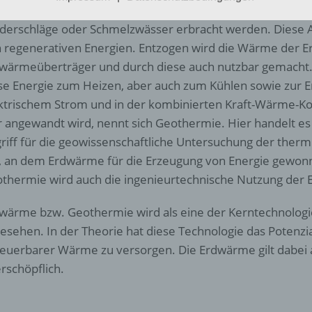
 dem Erdinneren stammen oder – wenn Frostböden vorha
identifizierte oder identifizierbare natürliche Person (im Folgen
„betroffene Person") beziehen. Als identifizierbar wird eine natü
derschläge oder Schmelzwässer erbracht werden. Diese Ar
Person angesehen, die direkt oder indirekt, insbesondere mittel
 regenerativen Energien. Entzogen wird die Wärme der 
Zuordnung zu einer Kennung wie einem Namen, zu einer
wärmeüberträger und durch diese auch nutzbar gemacht
Kennnummer, zu Standortdaten, zu einer Online-Kennung oder
einem oder mehreren besonderen Merkmalen, die Ausdruck de
se Energie zum Heizen, aber auch zum Kühlen sowie zur 
physischen, physiologischen, genetischen, psychischen,
ktrischem Strom und in der kombinierten Kraft-Wärme-Kop
wirtschaftlichen, kulturellen oder sozialen Identität dieser natür
r angewandt wird, nennt sich Geothermie. Hier handelt es
Person sind, identifiziert werden kann.
riff für die geowissenschaftliche Untersuchung der therm
, an dem Erdwärme für die Erzeugung von Energie gewonn
b) betroffene Person
thermie wird auch die ingenieurtechnische Nutzung der
Betroffene Person ist jede identifizierte oder identifizierbare
wärme bzw. Geothermie wird als eine der Kerntechnolo
natürliche Person, deren personenbezogene Daten von dem für
esehen. In der Theorie hat diese Technologie das Potenzi
Verarbeitung Verantwortlichen verarbeitet werden.
euerbarer Wärme zu versorgen. Die Erdwärme gilt dabei 
rschöpflich.
c) Verarbeitung