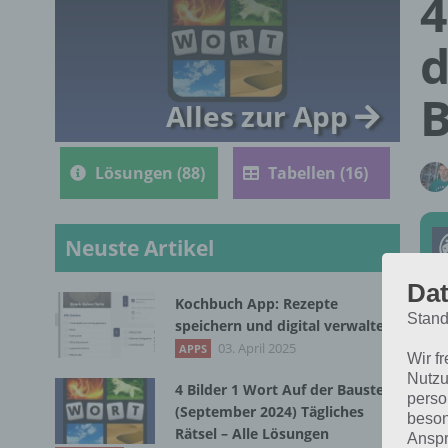
4
d
B
Alles zur App
Lösungen (88)
Tabellen (16)
Neuste Artikel
Dat
Kochbuch App: Rezepte
Stand
speichern und digital verwalten
Die
03. April 2025
APPS
Wir f
4 B
Nutzu
4 Bilder 1 Wort Auf der Baustelle
perso
(September 2024) Tägliches
beson
Rätsel – Alle Lösungen
Anspr