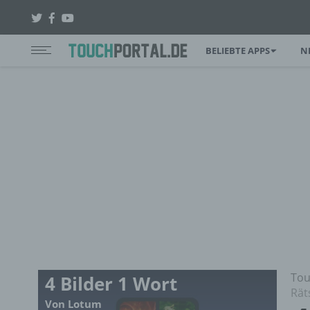
BELIEBTE APPS
N
Tou
4 Bilder 1 Wort
Rät
Von Lotum