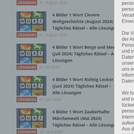
31. August 2024
LÖSUNGEN
perso
Bei
perso
4 Bilder 1 Wort Clevere
Verar
wir
Weltgeschichte (August 2024)
Einwi
Tägliches Rätsel – Alle Lösungen
T
Die V
01. August 2024
LÖSUNGEN
der A
Perso
4 Bilder 1 Wort Berge und Meer
und i
(Juli 2024) Tägliches Rätsel – Alle
Daten
Lösungen
unser
01. Juli 2024
LÖSUNGEN
uns e
infor
4 Bilder 1 Wort Richtig Lecker
Daten
(Juni 2024) Tägliches Rätsel –
Alle Lösungen
Wir h
und o
01. Juni 2024
LÖSUNGEN
lücke
perso
4 Bilder 1 Wort Zauberhafte
Inter
Märchenwelt (Mai 2024)
aufwe
Tägliches Rätsel – Alle Lösungen
Aus d
29. April 2024
LÖSUNGEN