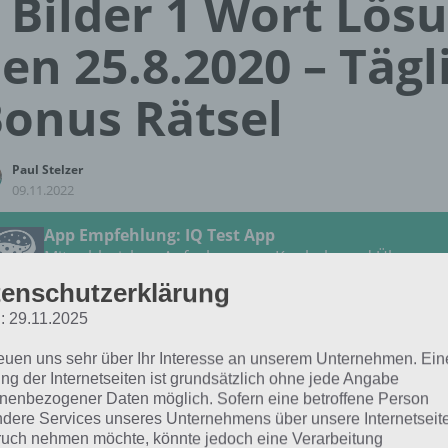
 Bilder 1 Wort Lös
en 25.8.2020 – Tägl
onus Rätsel
Paul Stelzer
09.11.2022
App Empfehlung: IQ Test App
Mit zahlreichen Aufgaben zum Knobeln und Üben
JETZT KOSTENLOS HERUNTERLADEN
enschutzerklärung
: 29.11.2025
 Lösung für das tägliche
BONUS
Rätsel vom 25.8.2020 zu 
reuen uns sehr über Ihr Interesse an unserem Unternehmen. Ein
ilder 1 Wort. Wenn du dort aktuell feststeckst, hier die Lös
ng der Internetseiten ist grundsätzlich ohne jede Angabe
nenbezogener Daten möglich. Sofern eine betroffene Person
dere Services unseres Unternehmens über unsere Internetseite
ERDWÄRME
uch nehmen möchte, könnte jedoch eine Verarbeitung