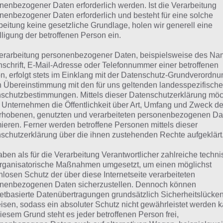
nenbezogener Daten erforderlich werden. Ist die Verarbeitung
 dieser Lösung handelt es sich um das tägliche Bonus Rät
nenbezogener Daten erforderlich und besteht für eine solche
beitung keine gesetzliche Grundlage, holen wir generell eine
 noch die Links beispielsweise zum täglichen Rätsel und w
lligung der betroffenen Person ein.
ägliches Rätsel:
Zur Lösung vom 25.8.2020
erarbeitung personenbezogener Daten, beispielsweise des Na
nschrift, E-Mail-Adresse oder Telefonnummer einer betroffenen
n, erfolgt stets im Einklang mit der Datenschutz-Grundverordnu
Rätsel aus dem Jahr 2019:
Schau mal, was vor einem Jahr, a
n Übereinstimmung mit den für uns geltenden landesspezifisch
gesucht war
schutzbestimmungen. Mittels dieser Datenschutzerklärung mö
 Unternehmen die Öffentlichkeit über Art, Umfang und Zweck de
Zur Übersicht
:
4 Bilder 1 Wort Lösungen zu Island im Augus
rhobenen, genutzten und verarbeiteten personenbezogenen Da
mieren. Ferner werden betroffene Personen mittels dieser
schutzerklärung über die ihnen zustehenden Rechte aufgeklärt
aben als für die Verarbeitung Verantwortlicher zahlreiche techn
rganisatorische Maßnahmen umgesetzt, um einen möglichst
nlosen Schutz der über diese Internetseite verarbeiteten
nenbezogenen Daten sicherzustellen. Dennoch können
netbasierte Datenübertragungen grundsätzlich Sicherheitslücke
isen, sodass ein absoluter Schutz nicht gewährleistet werden k
iesem Grund steht es jeder betroffenen Person frei,