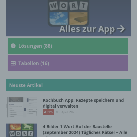
genetischen, psychischen, wirtschaftlichen,
kulturellen oder sozialen Identität dieser
natürlichen Person sind, identifiziert werden
kann.
Alles zur App
b) betroffene Person
Lösungen (88)
Betroffene Person ist jede identifizierte oder
identifizierbare natürliche Person, deren
Tabellen (16)
personenbezogene Daten von dem für die
Verarbeitung Verantwortlichen verarbeitet
werden.
Neuste Artikel
Kochbuch App: Rezepte speichern und
c) Verarbeitung
digital verwalten
APPS
03. April 2025
Verarbeitung ist jeder mit oder ohne Hilfe
automatisierter Verfahren ausgeführte
4 Bilder 1 Wort Auf der Baustelle
Vorgang oder jede solche Vorgangsreihe im
(September 2024) Tägliches Rätsel – Alle
Zusammenhang mit personenbezogenen