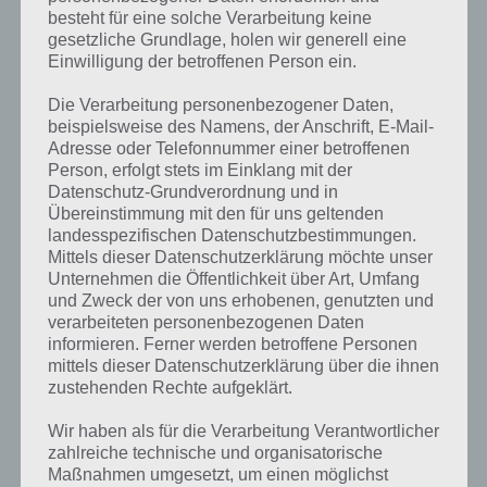
besteht für eine solche Verarbeitung keine
gesetzliche Grundlage, holen wir generell eine
Einwilligung der betroffenen Person ein.
Die Verarbeitung personenbezogener Daten,
beispielsweise des Namens, der Anschrift, E-Mail-
Kurze Begriffserklärung zur Lösung
Adresse oder Telefonnummer einer betroffenen
Funken
Person, erfolgt stets im Einklang mit der
Datenschutz-Grundverordnung und in
Funken ist die Lösung für das tägliche Rätsel am 4.8.2017 in 4 Bilder 1
Übereinstimmung mit den für uns geltenden
Wort, doch welche Bedeutung hat dieses eigentlich? Funken hat
landesspezifischen Datenschutzbestimmungen.
verschiedene Bedeutungen, doch das schwierige in 4 Bilder 1 Wort
Mittels dieser Datenschutzerklärung möchte unser
war natürlich, dass Funken nur schwer auf einem Bild dargestellt
Unternehmen die Öffentlichkeit über Art, Umfang
und Zweck der von uns erhobenen, genutzten und
werden kann.
verarbeiteten personenbezogenen Daten
informieren. Ferner werden betroffene Personen
Zunächst einmal allgemein, was wir im deutschsprachigen Raum
mittels dieser Datenschutzerklärung über die ihnen
unter Funken verstehen. Es ist zum einen die Technik “Funken”,
zustehenden Rechte aufgeklärt.
wobei durch Funk eine Nachricht übermittelt wird. Wenn also
jemand vom Schiff einen Notruf funkt, dann wird ein Singal mit Hilfe
Wir haben als für die Verarbeitung Verantwortlicher
modulierter elektromagnetischer Wellen im Radiofrequenzbereich
zahlreiche technische und organisatorische
drahtlos übertragen. Dabei gibt es sehr viele unterschiedliche
Maßnahmen umgesetzt, um einen möglichst
Trägerfrequenzen, die sich gegenseitig nicht beeinflussen und keine