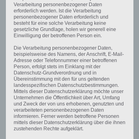
Verarbeitung personenbezogener Daten
erforderlich werden. Ist die Verarbeitung
personenbezogener Daten erforderlich und
besteht für eine solche Verarbeitung keine
gesetzliche Grundlage, holen wir generell eine
Einwilligung der betroffenen Person ein.
Kurze Begriffserklärung zur Lösung
Woche
Die Verarbeitung personenbezogener Daten,
beispielsweise des Namens, der Anschrift, E-Mail-
Woche ist die Lösung für das tägliche Rätsel am 4.3.2018 in 4 Bilder 1
Adresse oder Telefonnummer einer betroffenen
Wort, doch welche Bedeutung hat dieses eigentlich?
Person, erfolgt stets im Einklang mit der
Datenschutz-Grundverordnung und in
Übereinstimmung mit den für uns geltenden
In vielen Kulturen ist die Woche mittlerweile eine gebräuchliche
landesspezifischen Datenschutzbestimmungen.
Zeiteinheit und definiert sich als Zeitraum von sieben Tagen. Dabei
Mittels dieser Datenschutzerklärung möchte unser
sei jedoch erwähnt, dass eine Woche in den meisten Ländern keine
Unternehmen die Öffentlichkeit über Art, Umfang
gesetzliche Einheit ist und auch keine physikalische Maßeinheit im
und Zweck der von uns erhobenen, genutzten und
Einheitensystem.
verarbeiteten personenbezogenen Daten
informieren. Ferner werden betroffene Personen
Unterschiede gibt es bei der Woche in Ländern jedoch auch. So
mittels dieser Datenschutzerklärung über die ihnen
beginnt eine Woche in Deutschland mit dem Montag um 0:00 Uhr
zustehenden Rechte aufgeklärt.
und endet am Sonntag 24 Uhr. In anderen Ländern ist es so, dass die
Woche am Sonntag beginnt. Dies ist gut anhand von Kalendern zu