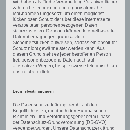
Wir haben als für die Verarbeitung Verantwortlicher
sehen, die in Deutschland am Montag beginnen und in anderen der
zahlreiche technische und organisatorische
Sonntag vorne steht. Die ISO, also die internationale Organisation
Maßnahmen umgesetzt, um einen möglichst
für Normierung hat mit der ISO 8601 festgelegt, dass mit Januar 1976
lückenlosen Schutz der über diese Internetseite
die Reihenfolge Montag, Dienstag, Mittwoch, Donnerstag, Freitag,
verarbeiteten personenbezogenen Daten
Samstag und Sonntag lautet.
sicherzustellen. Dennoch können Internetbasierte
Datenübertragungen grundsätzlich
Sicherheitslücken aufweisen, sodass ein absoluter
Seit wann die Festlegung einer Woche mit 7 Tagen existiert, kann
Schutz nicht gewährleistet werden kann. Aus
heute nicht mehr zurückverfolgt werden. Vermutlich durch die
diesem Grund steht es jeder betroffenen Person
Kalenderreform des Gaius Iulius Caesar im Jahre 45 v. Chr., der die
frei, personenbezogene Daten auch auf
Siebentagewoche vorsah.
alternativen Wegen, beispielsweise telefonisch, an
uns zu übermitteln.
Ein Jahr hat mindestens 52 Wochen. Allerdings gibt es
Unterscheidungen, was die erste Woche des Jahres ist. In einigen
Ländern ist es die erste vollständige Woche eines Jahres, in den USA
Begriffsbestimmungen
die Woche, in der der 1. Januar liegt. In Deutschland regelt es die ISO
8601.
Die Datenschutzerklärung beruht auf den
Begrifflichkeiten, die durch den Europäischen
Woche gibt es auch in Verbindungen, zum Beispiel sehr bekannt ist
Richtlinien- und Verordnungsgeber beim Erlass
die sogenannte englische Woche. Darunter versteht man im
der Datenschutz-Grundverordnung (DS-GVO)
deutschen Fußball und auch anderen Sportarten, wenn eine
verwendet wurden. Unsere Datenschutzerklärung
Mannschaft in einer Woche mehrere Spiele bestreiten muss.