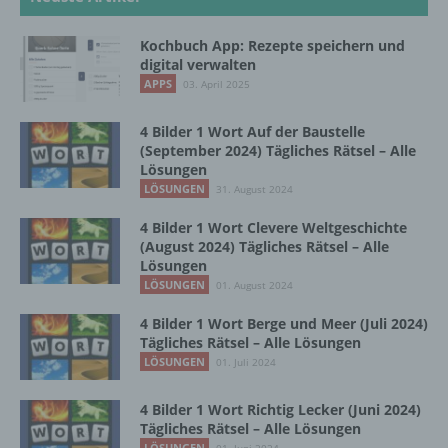
automatisierter Verfahren ausgeführte
Vorgang oder jede solche Vorgangsreihe im
Kochbuch App: Rezepte speichern und
Zusammenhang mit personenbezogenen
digital verwalten
Daten wie das Erheben, das Erfassen, die
APPS
Organisation, das Ordnen, die Speicherung,
03. April 2025
die Anpassung oder Veränderung, das
Auslesen, das Abfragen, die Verwendung,
4 Bilder 1 Wort Auf der Baustelle
die Offenlegung durch Übermittlung,
(September 2024) Tägliches Rätsel – Alle
Verbreitung oder eine andere Form der
Lösungen
Bereitstellung, den Abgleich oder die
LÖSUNGEN
31. August 2024
Verknüpfung, die Einschränkung, das
Löschen oder die Vernichtung.
4 Bilder 1 Wort Clevere Weltgeschichte
(August 2024) Tägliches Rätsel – Alle
Lösungen
LÖSUNGEN
01. August 2024
d) Einschränkung der Verarbeitung
4 Bilder 1 Wort Berge und Meer (Juli 2024)
Einschränkung der Verarbeitung ist die
Tägliches Rätsel – Alle Lösungen
Markierung gespeicherter
LÖSUNGEN
01. Juli 2024
personenbezogener Daten mit dem Ziel, ihre
künftige Verarbeitung einzuschränken.
4 Bilder 1 Wort Richtig Lecker (Juni 2024)
Tägliches Rätsel – Alle Lösungen
LÖSUNGEN