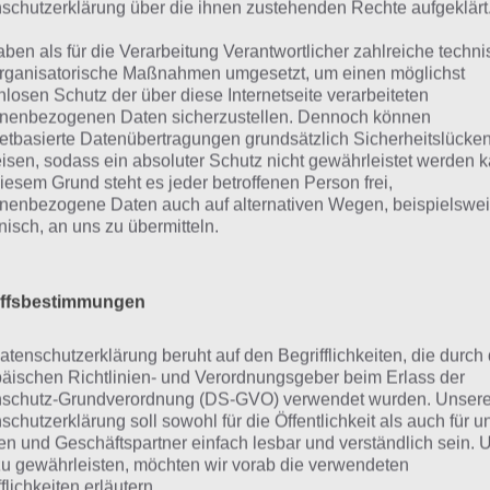
schutzerklärung über die ihnen zustehenden Rechte aufgeklärt
aben als für die Verarbeitung Verantwortlicher zahlreiche techn
rganisatorische Maßnahmen umgesetzt, um einen möglichst
nlosen Schutz der über diese Internetseite verarbeiteten
nenbezogenen Daten sicherzustellen. Dennoch können
netbasierte Datenübertragungen grundsätzlich Sicherheitslücke
urze Begriffserklärung z
isen, sodass ein absoluter Schutz nicht gewährleistet werden k
iesem Grund steht es jeder betroffenen Person frei,
nenbezogene Daten auch auf alternativen Wegen, beispielswe
uxus
onisch, an uns zu übermitteln.
us ist die Lösung für das tägliche Bonus Rätsel am 4.11.20
iffsbestimmungen
h welche Bedeutung hat dieses eigentlich und was gibt es
 Wort auch zu Vietnam? Zu bestimmten Lösungen präsent
atenschutzerklärung beruht auf den Begrifflichkeiten, die durch
er eine kurze Begriffserklärung!
äischen Richtlinien- und Verordnungsgeber beim Erlass der
schutz-Grundverordnung (DS-GVO) verwendet wurden. Unser
schutzerklärung soll sowohl für die Öffentlichkeit als auch für u
us ist ein Sammelbegriff für Ausstattungen, Aufwendung
n und Geschäftspartner einfach lesbar und verständlich sein.
haltensweisen, welche über den normalen Lebensstandar
zu gewährleisten, möchten wir vorab die verwendeten
ellschaft hinausreichen. Aufgrund dessen liegen die Preis
flichkeiten erläutern.