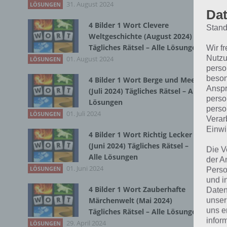
31. August 2024
LÖSUNGEN
Dat
Bei
4 Bilder 1 Wort Clevere
Stand
wir
Weltgeschichte (August 2024)
Tägliches Rätsel – Alle Lösungen
Wir f
T
Nutzu
01. August 2024
LÖSUNGEN
perso
beson
4 Bilder 1 Wort Berge und Meer
Anspr
(Juli 2024) Tägliches Rätsel – Alle
perso
Lösungen
perso
01. Juli 2024
LÖSUNGEN
Verar
Einwi
4 Bilder 1 Wort Richtig Lecker
(Juni 2024) Tägliches Rätsel –
Die V
Alle Lösungen
der A
01. Juni 2024
LÖSUNGEN
Perso
und i
4 Bilder 1 Wort Zauberhafte
Daten
unser
Märchenwelt (Mai 2024)
uns e
Tägliches Rätsel – Alle Lösungen
infor
29. April 2024
LÖSUNGEN