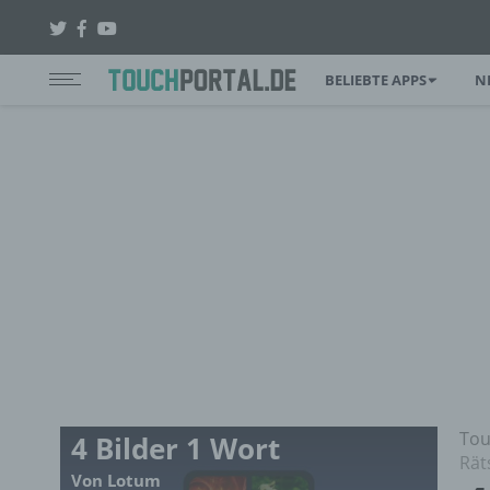
BELIEBTE APPS
N
Tou
4 Bilder 1 Wort
Rät
Von Lotum