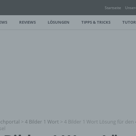
Startseite
Unser
EWS
REVIEWS
LÖSUNGEN
TIPPS & TRICKS
TUTOR
chportal
>
4 Bilder 1 Wort
>
4 Bilder 1 Wort Lösung für den 
sel