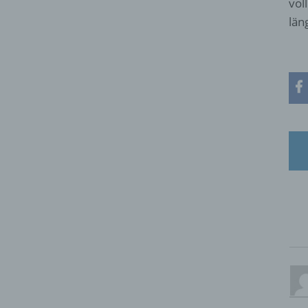
vol
län