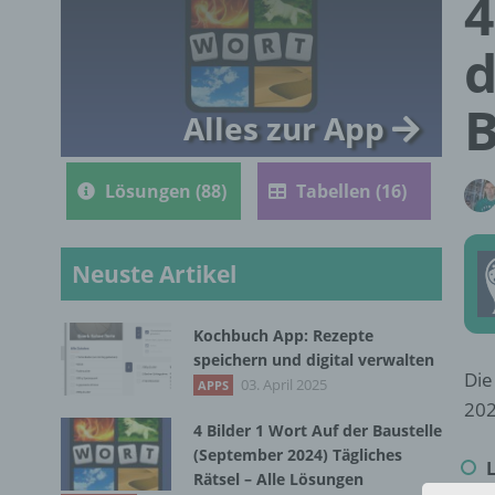
4
d
B
Alles zur App
Lösungen (88)
Tabellen (16)
Neuste Artikel
Kochbuch App: Rezepte
speichern und digital verwalten
Die
03. April 2025
APPS
202
4 Bilder 1 Wort Auf der Baustelle
(September 2024) Tägliches
Rätsel – Alle Lösungen