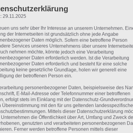
enschutzerklärung
 dieser Lösung handelt es sich um das tägliche Bonus Rät
: 29.11.2025
 noch die Links beispielsweise zum täglichen Rätsel und w
reuen uns sehr über Ihr Interesse an unserem Unternehmen. Ein
ägliches Rätsel:
Zur Lösung vom 4.11.2020
ng der Internetseiten ist grundsätzlich ohne jede Angabe
nenbezogener Daten möglich. Sofern eine betroffene Person
Rätsel aus dem Jahr 2019:
Schau mal, was vor einem Jahr, a
dere Services unseres Unternehmens über unsere Internetseite
uch nehmen möchte, könnte jedoch eine Verarbeitung
gesucht war
nenbezogener Daten erforderlich werden. Ist die Verarbeitung
nenbezogener Daten erforderlich und besteht für eine solche
Zur Übersicht
:
4 Bilder 1 Wort Lösungen zu Vietnam im No
beitung keine gesetzliche Grundlage, holen wir generell eine
lligung der betroffenen Person ein.
erarbeitung personenbezogener Daten, beispielsweise des Na
nschrift, E-Mail-Adresse oder Telefonnummer einer betroffenen
n, erfolgt stets im Einklang mit der Datenschutz-Grundverordnu
n Übereinstimmung mit den für uns geltenden landesspezifisch
schutzbestimmungen. Mittels dieser Datenschutzerklärung mö
 Unternehmen die Öffentlichkeit über Art, Umfang und Zweck de
rhobenen, genutzten und verarbeiteten personenbezogenen Da
mieren. Ferner werden betroffene Personen mittels dieser