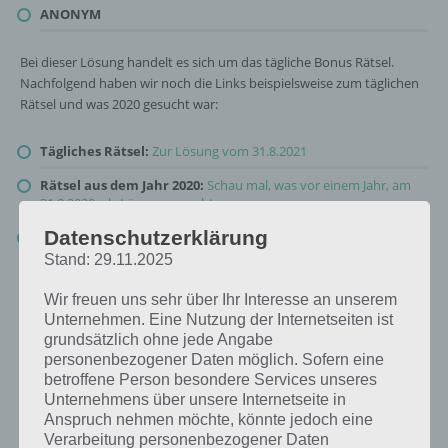
ANONYM
Bei dieser Lösung handelt es sich um das tägliche Bonus Rätsel.
Nachfolgend haben wir noch die Links beispielsweise zum täglichen
Rätsel und was 2020 gesucht war:
Tägliches Rätsel:
Zur Lösung vom 31.8.2021
Rätsel aus dem Jahr 2020:
Schau mal, was vor einem Jahr, am
31.8.2020, als Lösung gesucht war
Datenschutzerklärung
Zur Übersicht
:
4 Bilder 1 Wort Lösungen zu Großstadtleben im
August 2021
!
Stand: 29.11.2025
Wir freuen uns sehr über Ihr Interesse an unserem
Unternehmen. Eine Nutzung der Internetseiten ist
grundsätzlich ohne jede Angabe
personenbezogener Daten möglich. Sofern eine
betroffene Person besondere Services unseres
Unternehmens über unsere Internetseite in
Anspruch nehmen möchte, könnte jedoch eine
Verarbeitung personenbezogener Daten