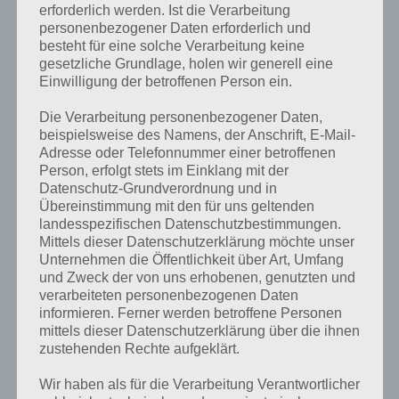
erforderlich werden. Ist die Verarbeitung
personenbezogener Daten erforderlich und
besteht für eine solche Verarbeitung keine
gesetzliche Grundlage, holen wir generell eine
Einwilligung der betroffenen Person ein.
Die Verarbeitung personenbezogener Daten,
beispielsweise des Namens, der Anschrift, E-Mail-
Adresse oder Telefonnummer einer betroffenen
Person, erfolgt stets im Einklang mit der
Datenschutz-Grundverordnung und in
Übereinstimmung mit den für uns geltenden
landesspezifischen Datenschutzbestimmungen.
Mittels dieser Datenschutzerklärung möchte unser
Unternehmen die Öffentlichkeit über Art, Umfang
und Zweck der von uns erhobenen, genutzten und
verarbeiteten personenbezogenen Daten
Kurze Begriffserklärung zur Lösung
informieren. Ferner werden betroffene Personen
Anonym
mittels dieser Datenschutzerklärung über die ihnen
zustehenden Rechte aufgeklärt.
Anonym ist die Lösung für das tägliche Bonus Rätsel am 31.8.2021 in
Wir haben als für die Verarbeitung Verantwortlicher
4 Bilder 1 Wort, doch welche Bedeutung hat dieses eigentlich und