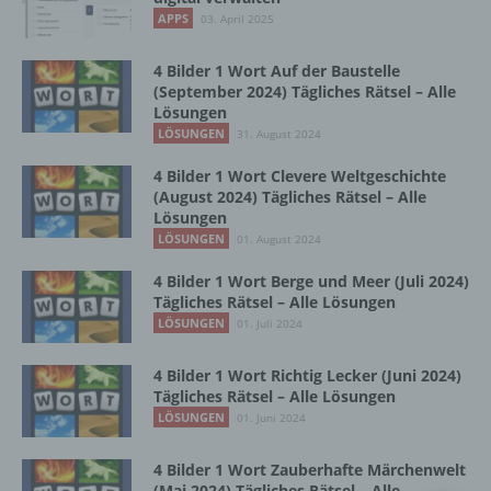
Vorgang oder jede solche Vorgangsreihe im
APPS
03. April 2025
Zusammenhang mit personenbezogenen
Daten wie das Erheben, das Erfassen, die
Organisation, das Ordnen, die Speicherung,
4 Bilder 1 Wort Auf der Baustelle
die Anpassung oder Veränderung, das
(September 2024) Tägliches Rätsel – Alle
Lösungen
Auslesen, das Abfragen, die Verwendung,
die Offenlegung durch Übermittlung,
LÖSUNGEN
31. August 2024
Verbreitung oder eine andere Form der
4 Bilder 1 Wort Clevere Weltgeschichte
Bereitstellung, den Abgleich oder die
(August 2024) Tägliches Rätsel – Alle
Verknüpfung, die Einschränkung, das
Lösungen
Löschen oder die Vernichtung.
LÖSUNGEN
01. August 2024
4 Bilder 1 Wort Berge und Meer (Juli 2024)
d) Einschränkung der Verarbeitung
Tägliches Rätsel – Alle Lösungen
LÖSUNGEN
01. Juli 2024
Einschränkung der Verarbeitung ist die
Markierung gespeicherter
4 Bilder 1 Wort Richtig Lecker (Juni 2024)
personenbezogener Daten mit dem Ziel, ihre
Tägliches Rätsel – Alle Lösungen
künftige Verarbeitung einzuschränken.
LÖSUNGEN
01. Juni 2024
4 Bilder 1 Wort Zauberhafte Märchenwelt
e) Profiling
(Mai 2024) Tägliches Rätsel – Alle