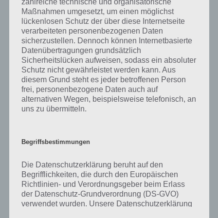
zahlreiche technische und organisatorische
was gibt es dazu zu wissen? Passt das Wort auch zu Großstadtleben?
Maßnahmen umgesetzt, um einen möglichst
Zu bestimmten Lösungen präsentieren wir daher auch immer eine
lückenlosen Schutz der über diese Internetseite
kurze Begriffserklärung!
verarbeiteten personenbezogenen Daten
sicherzustellen. Dennoch können Internetbasierte
Zu Anonym haben wir zunächst keine weiteren Informationen parat!
Datenübertragungen grundsätzlich
Sicherheitslücken aufweisen, sodass ein absoluter
Schutz nicht gewährleistet werden kann. Aus
diesem Grund steht es jeder betroffenen Person
frei, personenbezogene Daten auch auf
Auf WhatsApp teilen
Teilen auf Facebook
alternativen Wegen, beispielsweise telefonisch, an
uns zu übermitteln.
Tweet auf Twitter
Begriffsbestimmungen
Mehr Artikel hier auf Touchportal
Die Datenschutzerklärung beruht auf den
Begrifflichkeiten, die durch den Europäischen
Richtlinien- und Verordnungsgeber beim Erlass
der Datenschutz-Grundverordnung (DS-GVO)
verwendet wurden. Unsere Datenschutzerklärung
soll sowohl für die Öffentlichkeit als auch für