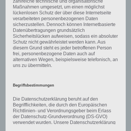
zahlreiche technische und organisatorische
gibt es dazu zu wissen? Passt das Wort auch zu Großstadtleben? Zu
Maßnahmen umgesetzt, um einen möglichst
bestimmten Lösungen präsentieren wir daher auch immer eine
lückenlosen Schutz der über diese Internetseite
kurze Begriffserklärung!
verarbeiteten personenbezogenen Daten
sicherzustellen. Dennoch können Internetbasierte
Zu Scooter haben wir zunächst keine weiteren Informationen parat!
Datenübertragungen grundsätzlich
Sicherheitslücken aufweisen, sodass ein absoluter
Schutz nicht gewährleistet werden kann. Aus
diesem Grund steht es jeder betroffenen Person
frei, personenbezogene Daten auch auf
Auf WhatsApp teilen
Teilen auf Facebook
alternativen Wegen, beispielsweise telefonisch, an
uns zu übermitteln.
Tweet auf Twitter
Begriffsbestimmungen
Mehr Artikel hier auf Touchportal
Die Datenschutzerklärung beruht auf den
Begrifflichkeiten, die durch den Europäischen
Richtlinien- und Verordnungsgeber beim Erlass
der Datenschutz-Grundverordnung (DS-GVO)
verwendet wurden. Unsere Datenschutzerklärung
soll sowohl für die Öffentlichkeit als auch für