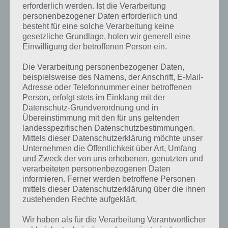
erforderlich werden. Ist die Verarbeitung
personenbezogener Daten erforderlich und
besteht für eine solche Verarbeitung keine
gesetzliche Grundlage, holen wir generell eine
Einwilligung der betroffenen Person ein.
Die Verarbeitung personenbezogener Daten,
beispielsweise des Namens, der Anschrift, E-Mail-
Adresse oder Telefonnummer einer betroffenen
Person, erfolgt stets im Einklang mit der
Datenschutz-Grundverordnung und in
Übereinstimmung mit den für uns geltenden
landesspezifischen Datenschutzbestimmungen.
Mittels dieser Datenschutzerklärung möchte unser
Unternehmen die Öffentlichkeit über Art, Umfang
und Zweck der von uns erhobenen, genutzten und
verarbeiteten personenbezogenen Daten
Kurze Begriffserklärung zur Lösung
informieren. Ferner werden betroffene Personen
Scooter
mittels dieser Datenschutzerklärung über die ihnen
zustehenden Rechte aufgeklärt.
Scooter ist die Lösung für das tägliche Bonus Rätsel am 30.8.2021 in 4
Wir haben als für die Verarbeitung Verantwortlicher
Bilder 1 Wort, doch welche Bedeutung hat dieses eigentlich und was