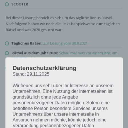
SCOOTER
Bei dieser Lösung handelt es sich um das tägliche Bonus Rätsel.
Nachfolgend haben wir noch die Links beispielsweise zum täglichen
Rätsel und was 2020 gesucht war:
Tägliches Rätsel:
Zur Lösung vom 30.8.2021
Rätsel aus dem Jahr 2020:
Schau mal, was vor einem Jahr, am
30.8.2020, als Lösung gesucht war
Datenschutzerklärung
Zur Übersicht
:
4 Bilder 1 Wort Lösungen zu Großstadtleben im
August 2021
!
Stand: 29.11.2025
Wir freuen uns sehr über Ihr Interesse an unserem
Unternehmen. Eine Nutzung der Internetseiten ist
grundsätzlich ohne jede Angabe
personenbezogener Daten möglich. Sofern eine
betroffene Person besondere Services unseres
Unternehmens über unsere Internetseite in
Anspruch nehmen möchte, könnte jedoch eine
Verarbeitung personenbezogener Daten