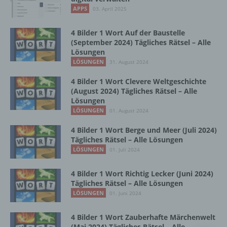
Vorgang oder jede solche Vorgangsreihe im
APPS
03. April 2025
Zusammenhang mit personenbezogenen
Daten wie das Erheben, das Erfassen, die
Organisation, das Ordnen, die Speicherung,
4 Bilder 1 Wort Auf der Baustelle
die Anpassung oder Veränderung, das
(September 2024) Tägliches Rätsel – Alle
Lösungen
Auslesen, das Abfragen, die Verwendung,
die Offenlegung durch Übermittlung,
LÖSUNGEN
31. August 2024
Verbreitung oder eine andere Form der
4 Bilder 1 Wort Clevere Weltgeschichte
Bereitstellung, den Abgleich oder die
(August 2024) Tägliches Rätsel – Alle
Verknüpfung, die Einschränkung, das
Lösungen
Löschen oder die Vernichtung.
LÖSUNGEN
01. August 2024
4 Bilder 1 Wort Berge und Meer (Juli 2024)
d) Einschränkung der Verarbeitung
Tägliches Rätsel – Alle Lösungen
LÖSUNGEN
01. Juli 2024
Einschränkung der Verarbeitung ist die
Markierung gespeicherter
4 Bilder 1 Wort Richtig Lecker (Juni 2024)
personenbezogener Daten mit dem Ziel, ihre
Tägliches Rätsel – Alle Lösungen
künftige Verarbeitung einzuschränken.
LÖSUNGEN
01. Juni 2024
4 Bilder 1 Wort Zauberhafte Märchenwelt
e) Profiling
(Mai 2024) Tägliches Rätsel – Alle