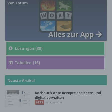
Ausdruck der physischen, physiologischen,
Von Lotum
genetischen, psychischen, wirtschaftlichen,
kulturellen oder sozialen Identität dieser
natürlichen Person sind, identifiziert werden
kann.
Alles zur App
b) betroffene Person
Lösungen (88)
Betroffene Person ist jede identifizierte oder
identifizierbare natürliche Person, deren
personenbezogene Daten von dem für die
Tabellen (16)
Verarbeitung Verantwortlichen verarbeitet
werden.
Neuste Artikel
c) Verarbeitung
Kochbuch App: Rezepte speichern und
digital verwalten
Verarbeitung ist jeder mit oder ohne Hilfe
APPS
automatisierter Verfahren ausgeführte
03. April 2025
Vorgang oder jede solche Vorgangsreihe im