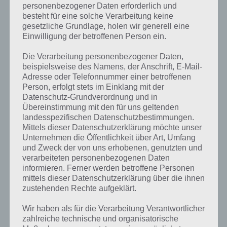
personenbezogener Daten erforderlich und
besteht für eine solche Verarbeitung keine
gesetzliche Grundlage, holen wir generell eine
Einwilligung der betroffenen Person ein.
Die Verarbeitung personenbezogener Daten,
beispielsweise des Namens, der Anschrift, E-Mail-
Adresse oder Telefonnummer einer betroffenen
Person, erfolgt stets im Einklang mit der
Datenschutz-Grundverordnung und in
Übereinstimmung mit den für uns geltenden
landesspezifischen Datenschutzbestimmungen.
Mittels dieser Datenschutzerklärung möchte unser
Kurze Begriffserklärung zur Lösung
Unternehmen die Öffentlichkeit über Art, Umfang
und Zweck der von uns erhobenen, genutzten und
Reykjavic
verarbeiteten personenbezogenen Daten
informieren. Ferner werden betroffene Personen
Reykjavic ist die Lösung für das tägliche Rätsel am 31.8.2020 in 4
mittels dieser Datenschutzerklärung über die ihnen
Bilder 1 Wort, doch welche Bedeutung hat dieses eigentlich und was
zustehenden Rechte aufgeklärt.
gibt es dazu zu wissen? Passt das Wort auch zu Island? Zu
bestimmten Lösungen präsentieren wir daher auch immer eine
Wir haben als für die Verarbeitung Verantwortlicher
kurze Begriffserklärung!
zahlreiche technische und organisatorische