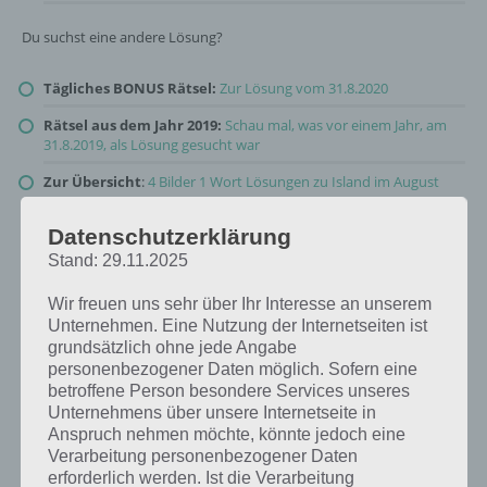
Du suchst eine andere Lösung?
Tägliches BONUS Rätsel:
Zur Lösung vom 31.8.2020
Rätsel aus dem Jahr 2019:
Schau mal, was vor einem Jahr, am
31.8.2019, als Lösung gesucht war
Zur Übersicht
:
4 Bilder 1 Wort Lösungen zu Island im August
2020
!
Datenschutzerklärung
Stand: 29.11.2025
Wir freuen uns sehr über Ihr Interesse an unserem
Unternehmen. Eine Nutzung der Internetseiten ist
grundsätzlich ohne jede Angabe
personenbezogener Daten möglich. Sofern eine
betroffene Person besondere Services unseres
Unternehmens über unsere Internetseite in
Anspruch nehmen möchte, könnte jedoch eine
Verarbeitung personenbezogener Daten
erforderlich werden. Ist die Verarbeitung