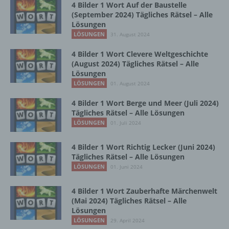
Zusammenhang mit personenbezogenen
4 Bilder 1 Wort Auf der Baustelle
Daten wie das Erheben, das Erfassen, die
(September 2024) Tägliches Rätsel – Alle
Organisation, das Ordnen, die Speicherung,
Lösungen
die Anpassung oder Veränderung, das
LÖSUNGEN
31. August 2024
Auslesen, das Abfragen, die Verwendung,
die Offenlegung durch Übermittlung,
4 Bilder 1 Wort Clevere Weltgeschichte
Verbreitung oder eine andere Form der
(August 2024) Tägliches Rätsel – Alle
Lösungen
Bereitstellung, den Abgleich oder die
Verknüpfung, die Einschränkung, das
LÖSUNGEN
01. August 2024
Löschen oder die Vernichtung.
4 Bilder 1 Wort Berge und Meer (Juli 2024)
Tägliches Rätsel – Alle Lösungen
LÖSUNGEN
01. Juli 2024
d) Einschränkung der Verarbeitung
4 Bilder 1 Wort Richtig Lecker (Juni 2024)
Einschränkung der Verarbeitung ist die
Tägliches Rätsel – Alle Lösungen
Markierung gespeicherter
LÖSUNGEN
01. Juni 2024
personenbezogener Daten mit dem Ziel, ihre
künftige Verarbeitung einzuschränken.
4 Bilder 1 Wort Zauberhafte Märchenwelt
(Mai 2024) Tägliches Rätsel – Alle
Lösungen
e) Profiling
LÖSUNGEN
29. April 2024