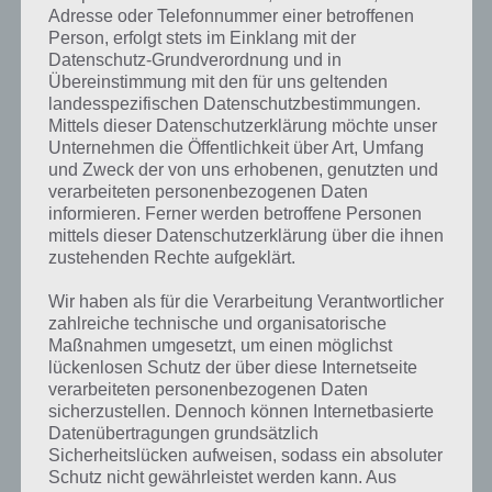
Adresse oder Telefonnummer einer betroffenen
Person, erfolgt stets im Einklang mit der
Datenschutz-Grundverordnung und in
Übereinstimmung mit den für uns geltenden
landesspezifischen Datenschutzbestimmungen.
Mittels dieser Datenschutzerklärung möchte unser
Unternehmen die Öffentlichkeit über Art, Umfang
und Zweck der von uns erhobenen, genutzten und
verarbeiteten personenbezogenen Daten
informieren. Ferner werden betroffene Personen
mittels dieser Datenschutzerklärung über die ihnen
zustehenden Rechte aufgeklärt.
Kurze Begriffserklärung zur Lösung
Wir haben als für die Verarbeitung Verantwortlicher
Grillen
zahlreiche technische und organisatorische
Maßnahmen umgesetzt, um einen möglichst
Grillen ist die Lösung für das tägliche Rätsel am 31.5.2020 in 4 Bilder 1
lückenlosen Schutz der über diese Internetseite
Wort, doch welche Bedeutung hat dieses eigentlich und was gibt es
verarbeiteten personenbezogenen Daten
dazu zu wissen? Passt das Wort auch zu Jamaika? Zu bestimmten
sicherzustellen. Dennoch können Internetbasierte
Lösungen präsentieren wir daher auch immer eine kurze
Datenübertragungen grundsätzlich
Begriffserklärung!
Sicherheitslücken aufweisen, sodass ein absoluter
Schutz nicht gewährleistet werden kann. Aus