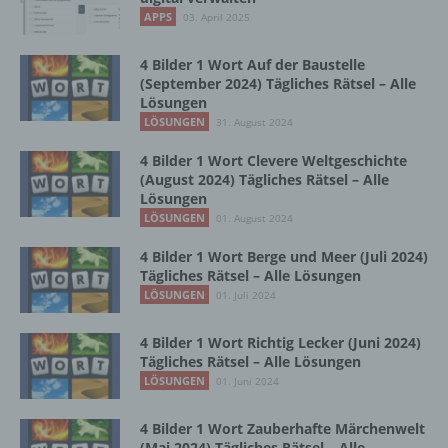
b) betroffene Person
APPS
03. April 2025
Betroffene Person ist jede identifizierte oder
4 Bilder 1 Wort Auf der Baustelle
identifizierbare natürliche Person, deren
(September 2024) Tägliches Rätsel – Alle
personenbezogene Daten von dem für die
Lösungen
Verarbeitung Verantwortlichen verarbeitet
LÖSUNGEN
31. August 2024
werden.
4 Bilder 1 Wort Clevere Weltgeschichte
(August 2024) Tägliches Rätsel – Alle
Lösungen
c) Verarbeitung
LÖSUNGEN
01. August 2024
Verarbeitung ist jeder mit oder ohne Hilfe
4 Bilder 1 Wort Berge und Meer (Juli 2024)
automatisierter Verfahren ausgeführte
Tägliches Rätsel – Alle Lösungen
Vorgang oder jede solche Vorgangsreihe im
LÖSUNGEN
01. Juli 2024
Zusammenhang mit personenbezogenen
Daten wie das Erheben, das Erfassen, die
4 Bilder 1 Wort Richtig Lecker (Juni 2024)
Organisation, das Ordnen, die Speicherung,
Tägliches Rätsel – Alle Lösungen
die Anpassung oder Veränderung, das
LÖSUNGEN
01. Juni 2024
Auslesen, das Abfragen, die Verwendung,
die Offenlegung durch Übermittlung,
4 Bilder 1 Wort Zauberhafte Märchenwelt
Verbreitung oder eine andere Form der
(Mai 2024) Tägliches Rätsel – Alle