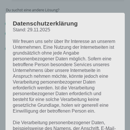
Du suchst eine andere Lösung?
Datenschutzerklärung
Tägliches BONUS Rätsel:
Zur Lösung vom 31.5.2020
Stand: 29.11.2025
Rätsel aus dem Jahr 2019:
Schau mal, was vor einem Jahr, am
31.5.2019, als Lösung gesucht war
Wir freuen uns sehr über Ihr Interesse an unserem
Unternehmen. Eine Nutzung der Internetseiten ist
Zur Übersicht
:
4 Bilder 1 Wort Lösungen zu Jamaika im Mai 2020
!
grundsätzlich ohne jede Angabe
personenbezogener Daten möglich. Sofern eine
betroffene Person besondere Services unseres
Unternehmens über unsere Internetseite in
Anspruch nehmen möchte, könnte jedoch eine
Verarbeitung personenbezogener Daten
erforderlich werden. Ist die Verarbeitung
personenbezogener Daten erforderlich und
besteht für eine solche Verarbeitung keine
gesetzliche Grundlage, holen wir generell eine
Einwilligung der betroffenen Person ein.
Die Verarbeitung personenbezogener Daten,
beispielsweise des Namens, der Anschrift, E-Mail-