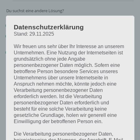
Du suchst eine andere Lösung?
Tägliches BONUS Rätsel:
Zur Lösung vom 27.9.2019
Datenschutzerklärung
Stand: 29.11.2025
Rätsel aus dem Jahr 2018:
Schau mal, was vor einem Jahr, am
27.9.2018, als Lösung gesucht war
Wir freuen uns sehr über Ihr Interesse an unserem
Zur Übersicht
:
4 Bilder 1 Wort Lösungen zu Chile im September
Unternehmen. Eine Nutzung der Internetseiten ist
2019
!
grundsätzlich ohne jede Angabe
personenbezogener Daten möglich. Sofern eine
betroffene Person besondere Services unseres
Unternehmens über unsere Internetseite in
Anspruch nehmen möchte, könnte jedoch eine
Verarbeitung personenbezogener Daten
erforderlich werden. Ist die Verarbeitung
personenbezogener Daten erforderlich und
besteht für eine solche Verarbeitung keine
gesetzliche Grundlage, holen wir generell eine
Einwilligung der betroffenen Person ein.
Die Verarbeitung personenbezogener Daten,