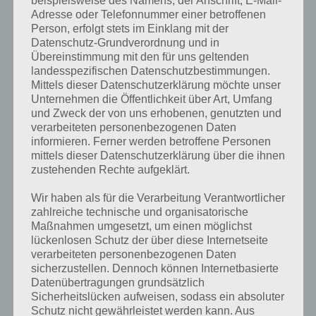
beispielsweise des Namens, der Anschrift, E-Mail-
Adresse oder Telefonnummer einer betroffenen
Person, erfolgt stets im Einklang mit der
Datenschutz-Grundverordnung und in
Übereinstimmung mit den für uns geltenden
landesspezifischen Datenschutzbestimmungen.
Mittels dieser Datenschutzerklärung möchte unser
Unternehmen die Öffentlichkeit über Art, Umfang
und Zweck der von uns erhobenen, genutzten und
verarbeiteten personenbezogenen Daten
informieren. Ferner werden betroffene Personen
mittels dieser Datenschutzerklärung über die ihnen
zustehenden Rechte aufgeklärt.
Kurze Begriffserklärung zur Lösung
Wir haben als für die Verarbeitung Verantwortlicher
Ahorn
zahlreiche technische und organisatorische
Maßnahmen umgesetzt, um einen möglichst
lückenlosen Schutz der über diese Internetseite
Ahorn ist die Lösung für das tägliche Rätsel am 27.9.2019 in 4 Bilder 1
verarbeiteten personenbezogenen Daten
Wort, doch welche Bedeutung hat dieses eigentlich und was gibt es
sicherzustellen. Dennoch können Internetbasierte
dazu zu wissen? Passt das Wort auch zu Chile? Zu bestimmten
Datenübertragungen grundsätzlich
Lösungen präsentieren wir daher auch immer eine kurze
Sicherheitslücken aufweisen, sodass ein absoluter
Begriffserklärung!
Schutz nicht gewährleistet werden kann. Aus