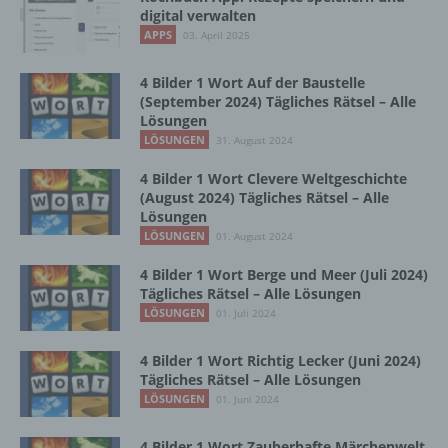
digital verwalten
b) betroffene Person
APPS
03. April 2025
Betroffene Person ist jede identifizierte oder
4 Bilder 1 Wort Auf der Baustelle
identifizierbare natürliche Person, deren
(September 2024) Tägliches Rätsel – Alle
personenbezogene Daten von dem für die
Lösungen
Verarbeitung Verantwortlichen verarbeitet
LÖSUNGEN
31. August 2024
werden.
4 Bilder 1 Wort Clevere Weltgeschichte
(August 2024) Tägliches Rätsel – Alle
c) Verarbeitung
Lösungen
LÖSUNGEN
01. August 2024
Verarbeitung ist jeder mit oder ohne Hilfe
4 Bilder 1 Wort Berge und Meer (Juli 2024)
automatisierter Verfahren ausgeführte
Tägliches Rätsel – Alle Lösungen
Vorgang oder jede solche Vorgangsreihe im
LÖSUNGEN
01. Juli 2024
Zusammenhang mit personenbezogenen
Daten wie das Erheben, das Erfassen, die
Organisation, das Ordnen, die Speicherung,
4 Bilder 1 Wort Richtig Lecker (Juni 2024)
Tägliches Rätsel – Alle Lösungen
die Anpassung oder Veränderung, das
Auslesen, das Abfragen, die Verwendung,
LÖSUNGEN
01. Juni 2024
die Offenlegung durch Übermittlung,
Verbreitung oder eine andere Form der
4 Bilder 1 Wort Zauberhafte Märchenwelt