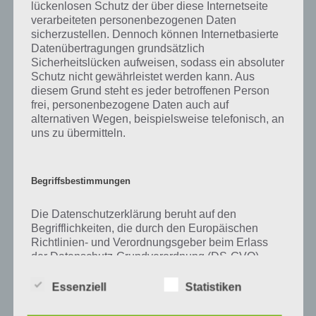
Zu Kalt haben wir zunächst keine weiteren Informationen parat!
lückenlosen Schutz der über diese Internetseite
verarbeiteten personenbezogenen Daten
sicherzustellen. Dennoch können Internetbasierte
Datenübertragungen grundsätzlich
Sicherheitslücken aufweisen, sodass ein absoluter
Auf WhatsApp teilen
Teilen auf Facebook
Schutz nicht gewährleistet werden kann. Aus
diesem Grund steht es jeder betroffenen Person
Tweet auf Twitter
frei, personenbezogene Daten auch auf
alternativen Wegen, beispielsweise telefonisch, an
uns zu übermitteln.
Mehr Artikel hier auf Touchportal
Begriffsbestimmungen
Die Datenschutzerklärung beruht auf den
Begrifflichkeiten, die durch den Europäischen
Richtlinien- und Verordnungsgeber beim Erlass
der Datenschutz-Grundverordnung (DS-GVO)
verwendet wurden. Unsere Datenschutzerklärung
soll sowohl für die Öffentlichkeit als auch für
Essenziell
Statistiken
unsere Kunden und Geschäftspartner einfach
lesbar und verständlich sein. Um dies zu