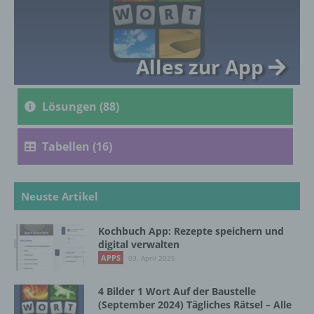
genetischen, psychischen, wirtschaftlichen,
kulturellen oder sozialen Identität dieser
natürlichen Person sind, identifiziert werden
kann.
Alles zur App
b) betroffene Person
Lösungen (88)
Betroffene Person ist jede identifizierte oder
identifizierbare natürliche Person, deren
Tabellen (16)
personenbezogene Daten von dem für die
Verarbeitung Verantwortlichen verarbeitet
werden.
Neuste Artikel
Kochbuch App: Rezepte speichern und
c) Verarbeitung
digital verwalten
APPS
03. April 2025
Verarbeitung ist jeder mit oder ohne Hilfe
automatisierter Verfahren ausgeführte
4 Bilder 1 Wort Auf der Baustelle
Vorgang oder jede solche Vorgangsreihe im
(September 2024) Tägliches Rätsel – Alle
Zusammenhang mit personenbezogenen