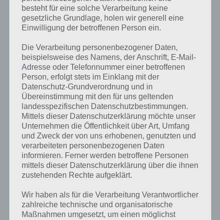
besteht für eine solche Verarbeitung keine
gesetzliche Grundlage, holen wir generell eine
Einwilligung der betroffenen Person ein.
Die Verarbeitung personenbezogener Daten,
beispielsweise des Namens, der Anschrift, E-Mail-
Adresse oder Telefonnummer einer betroffenen
Person, erfolgt stets im Einklang mit der
Datenschutz-Grundverordnung und in
Übereinstimmung mit den für uns geltenden
landesspezifischen Datenschutzbestimmungen.
Mittels dieser Datenschutzerklärung möchte unser
Unternehmen die Öffentlichkeit über Art, Umfang
Kurze Begriffserklärung zur Lösung Kalt
und Zweck der von uns erhobenen, genutzten und
verarbeiteten personenbezogenen Daten
Kalt ist die Lösung für das tägliche Rätsel am 27.12.2020 in 4 Bilder 1
informieren. Ferner werden betroffene Personen
Wort, doch welche Bedeutung hat dieses eigentlich und was gibt es
mittels dieser Datenschutzerklärung über die ihnen
dazu zu wissen? Passt das Wort auch zu Weihnachten? Zu
zustehenden Rechte aufgeklärt.
bestimmten Lösungen präsentieren wir daher auch immer eine
Wir haben als für die Verarbeitung Verantwortlicher
kurze Begriffserklärung!
zahlreiche technische und organisatorische
Maßnahmen umgesetzt, um einen möglichst