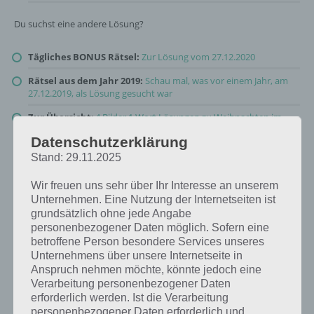
Du suchst eine andere Lösung?
Tägliches BONUS Rätsel:
Zur Lösung vom 27.12.2020
Rätsel aus dem Jahr 2019:
Schau mal, was vor einem Jahr, am
27.12.2019, als Lösung gesucht war
Zur Übersicht
:
4 Bilder 1 Wort Lösungen zu Weihnachten im
Dezember 2020
!
Datenschutzerklärung
Stand: 29.11.2025
Wir freuen uns sehr über Ihr Interesse an unserem
Unternehmen. Eine Nutzung der Internetseiten ist
grundsätzlich ohne jede Angabe
personenbezogener Daten möglich. Sofern eine
betroffene Person besondere Services unseres
Unternehmens über unsere Internetseite in
Anspruch nehmen möchte, könnte jedoch eine
Verarbeitung personenbezogener Daten
erforderlich werden. Ist die Verarbeitung
personenbezogener Daten erforderlich und