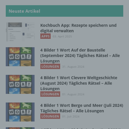
Neuste Artikel
b) betroffene Person
Kochbuch App: Rezepte speichern und
Betroffene Person ist jede identifizierte oder
digital verwalten
identifizierbare natürliche Person, deren
APPS
03. April 2025
personenbezogene Daten von dem für die
Verarbeitung Verantwortlichen verarbeitet
4 Bilder 1 Wort Auf der Baustelle
werden.
(September 2024) Tägliches Rätsel – Alle
Lösungen
LÖSUNGEN
31. August 2024
c) Verarbeitung
4 Bilder 1 Wort Clevere Weltgeschichte
(August 2024) Tägliches Rätsel – Alle
Verarbeitung ist jeder mit oder ohne Hilfe
Lösungen
automatisierter Verfahren ausgeführte
LÖSUNGEN
01. August 2024
Vorgang oder jede solche Vorgangsreihe im
Zusammenhang mit personenbezogenen
4 Bilder 1 Wort Berge und Meer (Juli 2024)
Daten wie das Erheben, das Erfassen, die
Tägliches Rätsel – Alle Lösungen
Organisation, das Ordnen, die Speicherung,
LÖSUNGEN
01. Juli 2024
die Anpassung oder Veränderung, das
Auslesen, das Abfragen, die Verwendung,