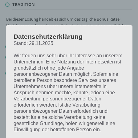
TRADITION
Bei dieser Lösung handelt es sich um das tägliche Bonus Rätsel.
Nachfolgend haben wir noch die Links beispielsweise zum täglichen
Rätsel und was 2018 gesucht war:
Datenschutzerklärung
Stand: 29.11.2025
Tägliches Rätsel:
Zur Lösung vom 26.7.2019
Wir freuen uns sehr über Ihr Interesse an unserem
Rätsel aus dem Jahr 2018:
Schau mal, was vor einem Jahr, am
Unternehmen. Eine Nutzung der Internetseiten ist
26.7.2018, als Lösung gesucht war
grundsätzlich ohne jede Angabe
Zur Übersicht
:
4 Bilder 1 Wort Lösungen zu Deutschland im Juli
personenbezogener Daten möglich. Sofern eine
2019
!
betroffene Person besondere Services unseres
Unternehmens über unsere Internetseite in
Anspruch nehmen möchte, könnte jedoch eine
Verarbeitung personenbezogener Daten
erforderlich werden. Ist die Verarbeitung
personenbezogener Daten erforderlich und
besteht für eine solche Verarbeitung keine
gesetzliche Grundlage, holen wir generell eine
Einwilligung der betroffenen Person ein.