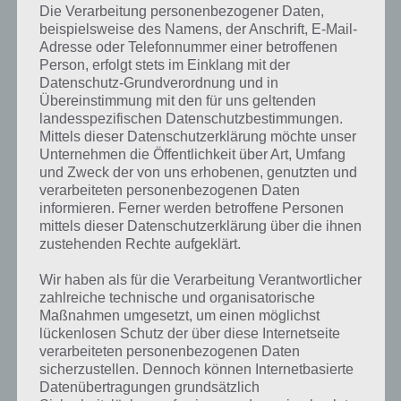
Die Verarbeitung personenbezogener Daten,
beispielsweise des Namens, der Anschrift, E-Mail-
Adresse oder Telefonnummer einer betroffenen
Person, erfolgt stets im Einklang mit der
Datenschutz-Grundverordnung und in
Übereinstimmung mit den für uns geltenden
landesspezifischen Datenschutzbestimmungen.
Mittels dieser Datenschutzerklärung möchte unser
Unternehmen die Öffentlichkeit über Art, Umfang
und Zweck der von uns erhobenen, genutzten und
verarbeiteten personenbezogenen Daten
informieren. Ferner werden betroffene Personen
mittels dieser Datenschutzerklärung über die ihnen
zustehenden Rechte aufgeklärt.
Wir haben als für die Verarbeitung Verantwortlicher
zahlreiche technische und organisatorische
Kurze Begriffserklärung zur Lösung
Maßnahmen umgesetzt, um einen möglichst
Tradition
lückenlosen Schutz der über diese Internetseite
verarbeiteten personenbezogenen Daten
Tradition ist die Lösung für das tägliche Bonus Rätsel am 26.7.2019 in
sicherzustellen. Dennoch können Internetbasierte
4 Bilder 1 Wort, doch welche Bedeutung hat dieses eigentlich und
Datenübertragungen grundsätzlich