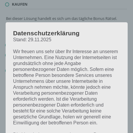
KAUFEN
Bei dieser Lösung handelt es sich um das tägliche Bonus Rätsel.
Nachfolgend haben wir noch die Links beispielsweise zum täglichen
Rätsel und was 2018 gesucht war:
Datenschutzerklärung
Stand: 29.11.2025
Tägliches Rätsel:
Zur Lösung vom 25.7.2019
Wir freuen uns sehr über Ihr Interesse an unserem
Rätsel aus dem Jahr 2018:
Schau mal, was vor einem Jahr, am
Unternehmen. Eine Nutzung der Internetseiten ist
25.7.2018, als Lösung gesucht war
grundsätzlich ohne jede Angabe
personenbezogener Daten möglich. Sofern eine
Zur Übersicht
:
4 Bilder 1 Wort Lösungen zu Deutschland im Juli
betroffene Person besondere Services unseres
2019
!
Unternehmens über unsere Internetseite in
Anspruch nehmen möchte, könnte jedoch eine
Verarbeitung personenbezogener Daten
erforderlich werden. Ist die Verarbeitung
personenbezogener Daten erforderlich und
besteht für eine solche Verarbeitung keine
gesetzliche Grundlage, holen wir generell eine
Einwilligung der betroffenen Person ein.