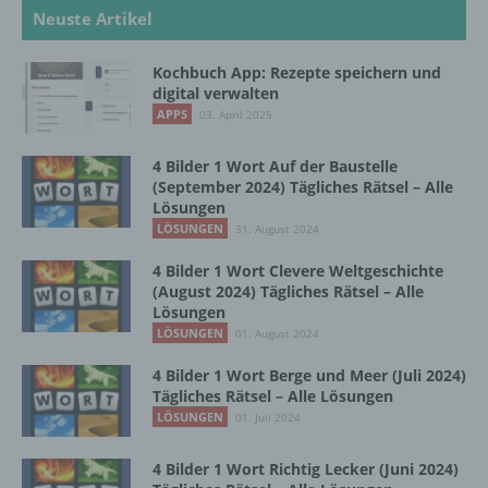
Neuste Artikel
b) betroffene Person
Kochbuch App: Rezepte speichern und
digital verwalten
Betroffene Person ist jede identifizierte oder
APPS
03. April 2025
identifizierbare natürliche Person, deren
personenbezogene Daten von dem für die
Verarbeitung Verantwortlichen verarbeitet
4 Bilder 1 Wort Auf der Baustelle
werden.
(September 2024) Tägliches Rätsel – Alle
Lösungen
LÖSUNGEN
31. August 2024
c) Verarbeitung
4 Bilder 1 Wort Clevere Weltgeschichte
(August 2024) Tägliches Rätsel – Alle
Verarbeitung ist jeder mit oder ohne Hilfe
Lösungen
automatisierter Verfahren ausgeführte
LÖSUNGEN
01. August 2024
Vorgang oder jede solche Vorgangsreihe im
4 Bilder 1 Wort Berge und Meer (Juli 2024)
Zusammenhang mit personenbezogenen
Tägliches Rätsel – Alle Lösungen
Daten wie das Erheben, das Erfassen, die
LÖSUNGEN
Organisation, das Ordnen, die Speicherung,
01. Juli 2024
die Anpassung oder Veränderung, das
Auslesen, das Abfragen, die Verwendung,
4 Bilder 1 Wort Richtig Lecker (Juni 2024)
die Offenlegung durch Übermittlung,