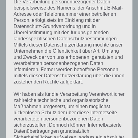
Die Verarbeitung personenbezogener Daten,
beispielsweise des Namens, der Anschrift, E-Mail-
Adresse oder Telefonnummer einer betroffenen
Person, erfolgt stets im Einklang mit der
Datenschutz-Grundverordnung und in
Übereinstimmung mit den für uns geltenden
landesspezifischen Datenschutzbestimmungen.
Mittels dieser Datenschutzerklärung möchte unser
Unternehmen die Öffentlichkeit über Art, Umfang
und Zweck der von uns erhobenen, genutzten und
verarbeiteten personenbezogenen Daten
informieren. Ferner werden betroffene Personen
mittels dieser Datenschutzerklärung über die ihnen
zustehenden Rechte aufgeklärt.
Wir haben als für die Verarbeitung Verantwortlicher
zahlreiche technische und organisatorische
Kurze Begriffserklärung zur Lösung
Maßnahmen umgesetzt, um einen möglichst
Kaufen
lückenlosen Schutz der über diese Internetseite
verarbeiteten personenbezogenen Daten
sicherzustellen. Dennoch können Internetbasierte
Kaufen ist die Lösung für das tägliche Bonus Rätsel am 25.7.2019 in 4
Datenübertragungen grundsätzlich
Bilder 1 Wort, doch welche Bedeutung hat dieses eigentlich und was
Sicherheitslücken aufweisen, sodass ein absoluter