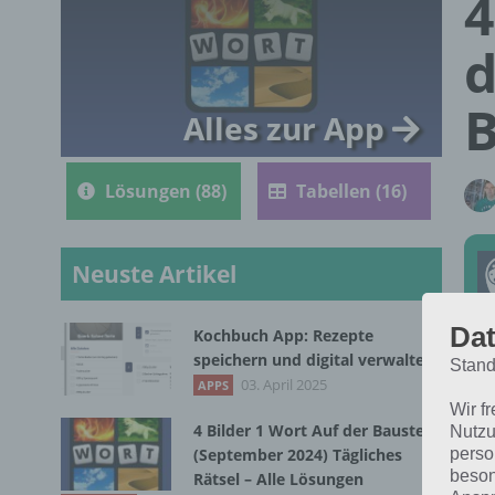
4
d
B
Alles zur App
Lösungen (88)
Tabellen (16)
Neuste Artikel
Dat
Kochbuch App: Rezepte
speichern und digital verwalten
Stand
Die
03. April 2025
APPS
Nov
Wir f
4 Bilder 1 Wort Auf der Baustelle
Nutzu
für
perso
(September 2024) Tägliches
beson
Rätsel – Alle Lösungen