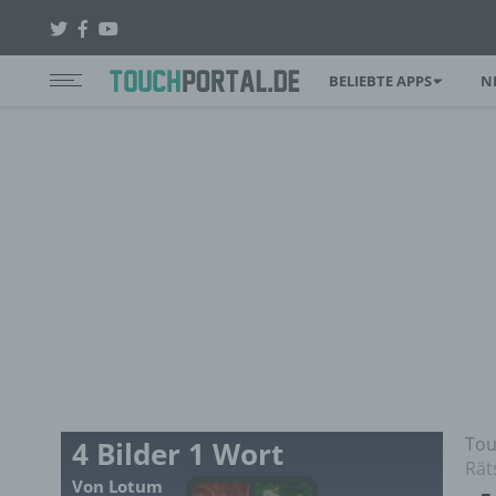
BELIEBTE APPS
N
Tou
4 Bilder 1 Wort
Rät
Von Lotum