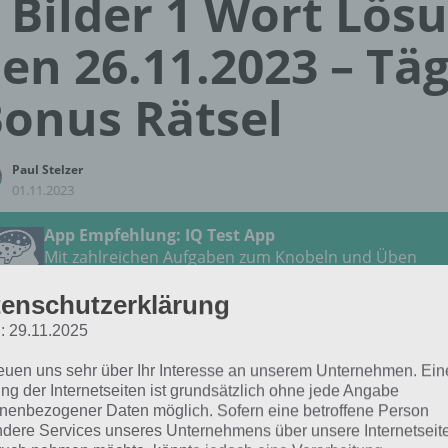
 Bilder 1 Wort Lös
en 26.11.2023 – Täg
onus Rätsel
Paul Stelzer
01.11.2023
App Empfehlung: IQ Test App
Mit zahlreichen Aufgaben zum Knobeln und Üben
JETZT KOSTENLOS HERUNTERLADEN
enschutzerklärung
: 29.11.2025
 Lösung für das tägliche
BONUS
Rätsel vom 26.11.2023 zu 
ember 2023 in 4 Bilder 1 Wort. Wenn du dort aktuell fests
reuen uns sehr über Ihr Interesse an unserem Unternehmen. Ein
ng der Internetseiten ist grundsätzlich ohne jede Angabe
 dich:
nenbezogener Daten möglich. Sofern eine betroffene Person
dere Services unseres Unternehmens über unsere Internetseite