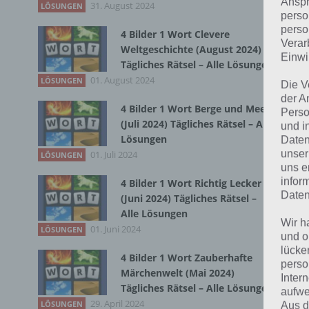
Anspr
31. August 2024
LÖSUNGEN
perso
perso
4 Bilder 1 Wort Clevere
Bei
Verar
Weltgeschichte (August 2024)
Einwi
wir
Tägliches Rätsel – Alle Lösungen
01. August 2024
LÖSUNGEN
Die V
T
der A
4 Bilder 1 Wort Berge und Meer
Perso
(Juli 2024) Tägliches Rätsel – Alle
und i
Lösungen
Daten
unser
01. Juli 2024
LÖSUNGEN
uns e
infor
4 Bilder 1 Wort Richtig Lecker
Daten
(Juni 2024) Tägliches Rätsel –
Alle Lösungen
Wir h
01. Juni 2024
LÖSUNGEN
und o
lücke
4 Bilder 1 Wort Zauberhafte
perso
Märchenwelt (Mai 2024)
Inter
Tägliches Rätsel – Alle Lösungen
aufwe
29. April 2024
LÖSUNGEN
Aus d