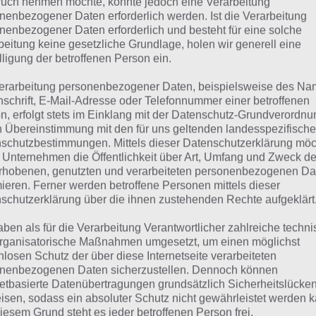
SCHWIMMEN
uch nehmen möchte, könnte jedoch eine Verarbeitung
nenbezogener Daten erforderlich werden. Ist die Verarbeitung
nenbezogener Daten erforderlich und besteht für eine solche
 dieser Lösung handelt es sich um das tägliche Bonus Rät
beitung keine gesetzliche Grundlage, holen wir generell eine
lligung der betroffenen Person ein.
 noch die Links beispielsweise zum täglichen Rätsel und w
erarbeitung personenbezogener Daten, beispielsweise des Na
ägliches Rätsel:
Zur Lösung vom 26.11.2023
nschrift, E-Mail-Adresse oder Telefonnummer einer betroffenen
n, erfolgt stets im Einklang mit der Datenschutz-Grundverordnu
Rätsel aus dem Jahr 2022:
Schau mal, was vor einem Jahr, 
n Übereinstimmung mit den für uns geltenden landesspezifisch
schutzbestimmungen. Mittels dieser Datenschutzerklärung mö
Lösung gesucht war
 Unternehmen die Öffentlichkeit über Art, Umfang und Zweck de
rhobenen, genutzten und verarbeiteten personenbezogenen Da
Zur Übersicht
:
4 Bilder 1 Wort Lösungen zu Plitsch-Platsch
mieren. Ferner werden betroffene Personen mittels dieser
schutzerklärung über die ihnen zustehenden Rechte aufgeklärt
aben als für die Verarbeitung Verantwortlicher zahlreiche techn
rganisatorische Maßnahmen umgesetzt, um einen möglichst
nlosen Schutz der über diese Internetseite verarbeiteten
nenbezogenen Daten sicherzustellen. Dennoch können
netbasierte Datenübertragungen grundsätzlich Sicherheitslücke
isen, sodass ein absoluter Schutz nicht gewährleistet werden k
iesem Grund steht es jeder betroffenen Person frei,