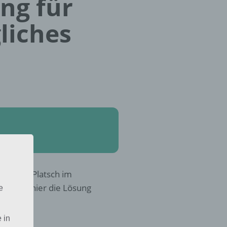
ung für
liches
Plitsch-Platsch im
teckst, hier die Lösung
e
 in