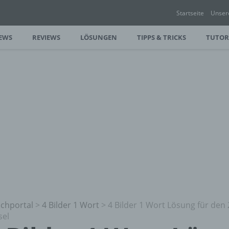
Startseite
Unser
EWS
REVIEWS
LÖSUNGEN
TIPPS & TRICKS
TUTOR
chportal
>
4 Bilder 1 Wort
>
4 Bilder 1 Wort Lösung für den
sel