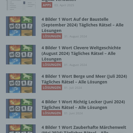
Vorgang oder jede solche Vorgangsreihe im
APPS
03. April 2025
Zusammenhang mit personenbezogenen
Daten wie das Erheben, das Erfassen, die
Organisation, das Ordnen, die Speicherung,
4 Bilder 1 Wort Auf der Baustelle
die Anpassung oder Veränderung, das
(September 2024) Tägliches Rätsel – Alle
Lösungen
Auslesen, das Abfragen, die Verwendung,
die Offenlegung durch Übermittlung,
LÖSUNGEN
31. August 2024
Verbreitung oder eine andere Form der
4 Bilder 1 Wort Clevere Weltgeschichte
Bereitstellung, den Abgleich oder die
(August 2024) Tägliches Rätsel – Alle
Verknüpfung, die Einschränkung, das
Lösungen
Löschen oder die Vernichtung.
LÖSUNGEN
01. August 2024
4 Bilder 1 Wort Berge und Meer (Juli 2024)
d) Einschränkung der Verarbeitung
Tägliches Rätsel – Alle Lösungen
LÖSUNGEN
01. Juli 2024
Einschränkung der Verarbeitung ist die
Markierung gespeicherter
4 Bilder 1 Wort Richtig Lecker (Juni 2024)
personenbezogener Daten mit dem Ziel, ihre
Tägliches Rätsel – Alle Lösungen
künftige Verarbeitung einzuschränken.
LÖSUNGEN
01. Juni 2024
4 Bilder 1 Wort Zauberhafte Märchenwelt
e) Profiling
(Mai 2024) Tägliches Rätsel – Alle