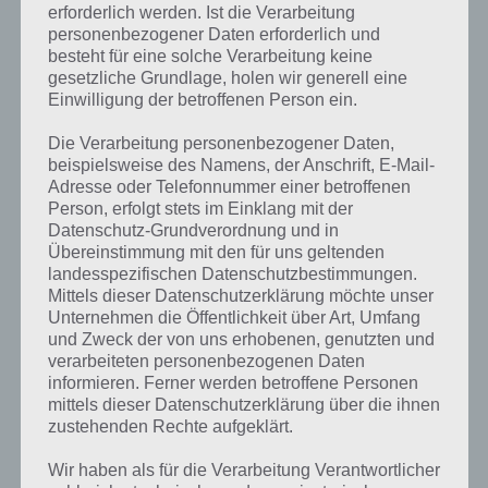
erforderlich werden. Ist die Verarbeitung
personenbezogener Daten erforderlich und
besteht für eine solche Verarbeitung keine
gesetzliche Grundlage, holen wir generell eine
Einwilligung der betroffenen Person ein.
Die Verarbeitung personenbezogener Daten,
beispielsweise des Namens, der Anschrift, E-Mail-
Adresse oder Telefonnummer einer betroffenen
Person, erfolgt stets im Einklang mit der
Datenschutz-Grundverordnung und in
Übereinstimmung mit den für uns geltenden
landesspezifischen Datenschutzbestimmungen.
Mittels dieser Datenschutzerklärung möchte unser
Unternehmen die Öffentlichkeit über Art, Umfang
und Zweck der von uns erhobenen, genutzten und
verarbeiteten personenbezogenen Daten
Kurze Begriffserklärung zur Lösung
informieren. Ferner werden betroffene Personen
Wässern
mittels dieser Datenschutzerklärung über die ihnen
zustehenden Rechte aufgeklärt.
Wässern ist die Lösung für das tägliche Bonus Rätsel am 27.11.2023
Wir haben als für die Verarbeitung Verantwortlicher
in 4 Bilder 1 Wort, doch welche Bedeutung hat dieses eigentlich und