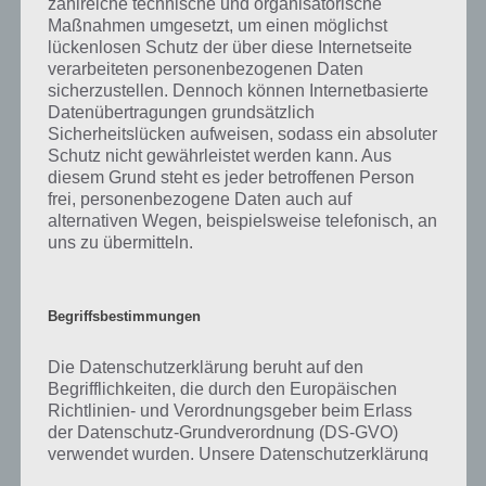
zahlreiche technische und organisatorische
was gibt es dazu zu wissen? Passt das Wort auch zu Plitsch-Platsch?
Maßnahmen umgesetzt, um einen möglichst
Zu bestimmten Lösungen präsentieren wir daher auch immer eine
lückenlosen Schutz der über diese Internetseite
kurze Begriffserklärung!
verarbeiteten personenbezogenen Daten
sicherzustellen. Dennoch können Internetbasierte
Zu Wässern haben wir zunächst keine weiteren Informationen parat!
Datenübertragungen grundsätzlich
Sicherheitslücken aufweisen, sodass ein absoluter
Schutz nicht gewährleistet werden kann. Aus
diesem Grund steht es jeder betroffenen Person
frei, personenbezogene Daten auch auf
Auf WhatsApp teilen
Teilen auf Facebook
alternativen Wegen, beispielsweise telefonisch, an
uns zu übermitteln.
Tweet auf Twitter
Begriffsbestimmungen
Mehr Artikel hier auf Touchportal
Die Datenschutzerklärung beruht auf den
Begrifflichkeiten, die durch den Europäischen
Richtlinien- und Verordnungsgeber beim Erlass
der Datenschutz-Grundverordnung (DS-GVO)
verwendet wurden. Unsere Datenschutzerklärung
soll sowohl für die Öffentlichkeit als auch für