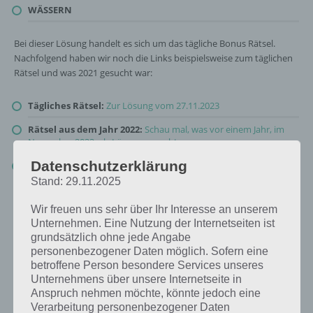
WÄSSERN
Bei dieser Lösung handelt es sich um das tägliche Bonus Rätsel.
Nachfolgend haben wir noch die Links beispielsweise zum täglichen
Rätsel und was 2021 gesucht war:
Tägliches Rätsel:
Zur Lösung vom 27.11.2023
Rätsel aus dem Jahr 2022:
Schau mal, was vor einem Jahr, im
November 2022, als Lösung gesucht war
Datenschutzerklärung
Zur Übersicht
:
4 Bilder 1 Wort Lösungen zu Plitsch-Platsch im
November 2023
!
Stand: 29.11.2025
Wir freuen uns sehr über Ihr Interesse an unserem
Unternehmen. Eine Nutzung der Internetseiten ist
grundsätzlich ohne jede Angabe
personenbezogener Daten möglich. Sofern eine
betroffene Person besondere Services unseres
Unternehmens über unsere Internetseite in
Anspruch nehmen möchte, könnte jedoch eine
Verarbeitung personenbezogener Daten