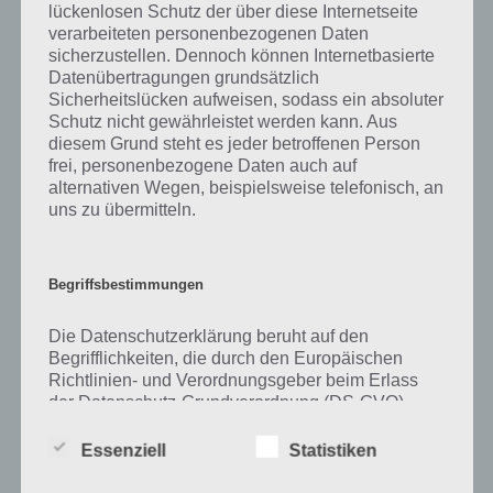
lückenlosen Schutz der über diese Internetseite
verarbeiteten personenbezogenen Daten
Zu Strudel haben wir zunächst keine weiteren Informationen parat!
sicherzustellen. Dennoch können Internetbasierte
Datenübertragungen grundsätzlich
Sicherheitslücken aufweisen, sodass ein absoluter
Schutz nicht gewährleistet werden kann. Aus
Auf WhatsApp teilen
Teilen auf Facebook
diesem Grund steht es jeder betroffenen Person
frei, personenbezogene Daten auch auf
Tweet auf Twitter
alternativen Wegen, beispielsweise telefonisch, an
uns zu übermitteln.
Mehr Artikel hier auf Touchportal
Begriffsbestimmungen
Die Datenschutzerklärung beruht auf den
Begrifflichkeiten, die durch den Europäischen
Richtlinien- und Verordnungsgeber beim Erlass
der Datenschutz-Grundverordnung (DS-GVO)
verwendet wurden. Unsere Datenschutzerklärung
soll sowohl für die Öffentlichkeit als auch für
Essenziell
Statistiken
unsere Kunden und Geschäftspartner einfach
lesbar und verständlich sein. Um dies zu