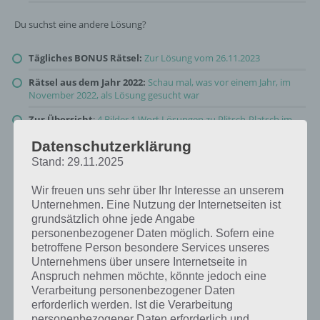
Du suchst eine andere Lösung?
Tägliches BONUS Rätsel:
Zur Lösung vom 26.11.2023
Rätsel aus dem Jahr 2022:
Schau mal, was vor einem Jahr, im
November 2022, als Lösung gesucht war
Zur Übersicht
:
4 Bilder 1 Wort Lösungen zu Plitsch-Platsch im
November 2023
!
Datenschutzerklärung
Stand: 29.11.2025
Wir freuen uns sehr über Ihr Interesse an unserem
Unternehmen. Eine Nutzung der Internetseiten ist
grundsätzlich ohne jede Angabe
personenbezogener Daten möglich. Sofern eine
betroffene Person besondere Services unseres
Unternehmens über unsere Internetseite in
Anspruch nehmen möchte, könnte jedoch eine
Verarbeitung personenbezogener Daten
erforderlich werden. Ist die Verarbeitung
personenbezogener Daten erforderlich und