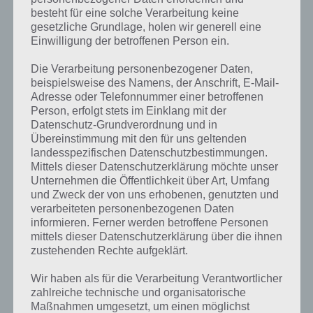
besteht für eine solche Verarbeitung keine
gesetzliche Grundlage, holen wir generell eine
Einwilligung der betroffenen Person ein.
Die Verarbeitung personenbezogener Daten,
beispielsweise des Namens, der Anschrift, E-Mail-
Adresse oder Telefonnummer einer betroffenen
Person, erfolgt stets im Einklang mit der
Datenschutz-Grundverordnung und in
Übereinstimmung mit den für uns geltenden
landesspezifischen Datenschutzbestimmungen.
Mittels dieser Datenschutzerklärung möchte unser
Unternehmen die Öffentlichkeit über Art, Umfang
Kurze Begriffserklärung zur Lösung
und Zweck der von uns erhobenen, genutzten und
Strudel
verarbeiteten personenbezogenen Daten
informieren. Ferner werden betroffene Personen
mittels dieser Datenschutzerklärung über die ihnen
Strudel ist die Lösung für das tägliche Rätsel am 26.11.2023 in 4 Bilder
zustehenden Rechte aufgeklärt.
1 Wort, doch welche Bedeutung hat dieses eigentlich und was gibt es
dazu zu wissen? Passt das Wort auch zu Plitsch-Platsch? Zu
Wir haben als für die Verarbeitung Verantwortlicher
bestimmten Lösungen präsentieren wir daher auch immer eine
zahlreiche technische und organisatorische
kurze Begriffserklärung!
Maßnahmen umgesetzt, um einen möglichst