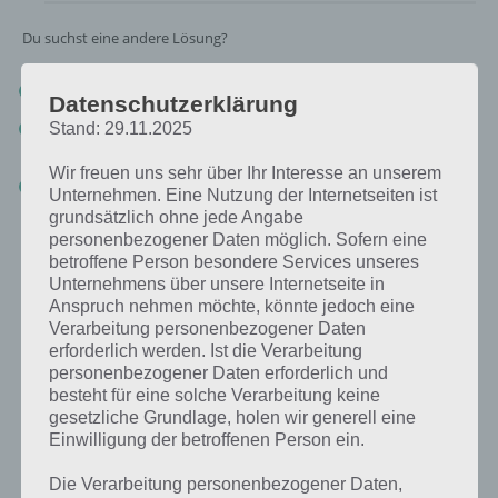
Du suchst eine andere Lösung?
Tägliches BONUS Rätsel:
Zur Lösung vom 25.9.2020
Datenschutzerklärung
Rätsel aus dem Jahr 2019:
Schau mal, was vor einem Jahr, am
Stand: 29.11.2025
25.9.2019, als Lösung gesucht war
Wir freuen uns sehr über Ihr Interesse an unserem
Zur Übersicht
:
4 Bilder 1 Wort Lösungen zu Kenia im September
Unternehmen. Eine Nutzung der Internetseiten ist
2020
!
grundsätzlich ohne jede Angabe
personenbezogener Daten möglich. Sofern eine
betroffene Person besondere Services unseres
Unternehmens über unsere Internetseite in
Anspruch nehmen möchte, könnte jedoch eine
Verarbeitung personenbezogener Daten
erforderlich werden. Ist die Verarbeitung
personenbezogener Daten erforderlich und
besteht für eine solche Verarbeitung keine
gesetzliche Grundlage, holen wir generell eine
Einwilligung der betroffenen Person ein.
Die Verarbeitung personenbezogener Daten,