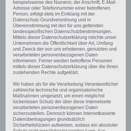
beispielsweise des Namens, der Anschrift, E-Mail-
Adresse oder Telefonnummer einer betroffenen
Person, erfolgt stets im Einklang mit der
Datenschutz-Grundverordnung und in
Übereinstimmung mit den für uns geltenden
landesspezifischen Datenschutzbestimmungen.
Mittels dieser Datenschutzerklärung möchte unser
Unternehmen die Öffentlichkeit über Art, Umfang
und Zweck der von uns erhobenen, genutzten und
verarbeiteten personenbezogenen Daten
informieren. Ferner werden betroffene Personen
mittels dieser Datenschutzerklärung über die ihnen
zustehenden Rechte aufgeklärt.
Kurze Begriffserklärung zur Lösung
Wir haben als für die Verarbeitung Verantwortlicher
Trommeln
zahlreiche technische und organisatorische
Maßnahmen umgesetzt, um einen möglichst
Trommeln ist die Lösung für das tägliche Rätsel am 25.9.2020 in 4
lückenlosen Schutz der über diese Internetseite
Bilder 1 Wort, doch welche Bedeutung hat dieses eigentlich und was
verarbeiteten personenbezogenen Daten
gibt es dazu zu wissen? Passt das Wort auch zu Kenia? Zu
sicherzustellen. Dennoch können Internetbasierte
bestimmten Lösungen präsentieren wir daher auch immer eine
Datenübertragungen grundsätzlich
kurze Begriffserklärung!
Sicherheitslücken aufweisen, sodass ein absoluter
Schutz nicht gewährleistet werden kann. Aus