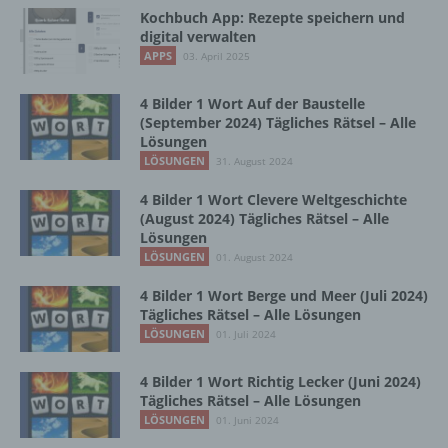
Kochbuch App: Rezepte speichern und
b) betroffene Person
digital verwalten
APPS
03. April 2025
Betroffene Person ist jede identifizierte oder
identifizierbare natürliche Person, deren
4 Bilder 1 Wort Auf der Baustelle
personenbezogene Daten von dem für die
(September 2024) Tägliches Rätsel – Alle
Verarbeitung Verantwortlichen verarbeitet
Lösungen
werden.
LÖSUNGEN
31. August 2024
4 Bilder 1 Wort Clevere Weltgeschichte
(August 2024) Tägliches Rätsel – Alle
c) Verarbeitung
Lösungen
LÖSUNGEN
01. August 2024
Verarbeitung ist jeder mit oder ohne Hilfe
automatisierter Verfahren ausgeführte
4 Bilder 1 Wort Berge und Meer (Juli 2024)
Vorgang oder jede solche Vorgangsreihe im
Tägliches Rätsel – Alle Lösungen
Zusammenhang mit personenbezogenen
LÖSUNGEN
01. Juli 2024
Daten wie das Erheben, das Erfassen, die
Organisation, das Ordnen, die Speicherung,
4 Bilder 1 Wort Richtig Lecker (Juni 2024)
die Anpassung oder Veränderung, das
Tägliches Rätsel – Alle Lösungen
Auslesen, das Abfragen, die Verwendung,
LÖSUNGEN
01. Juni 2024
die Offenlegung durch Übermittlung,
Verbreitung oder eine andere Form der