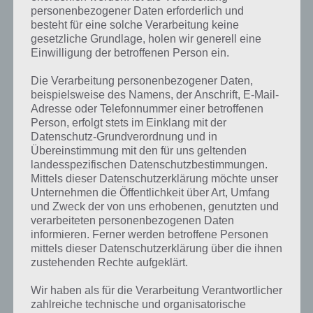
personenbezogener Daten erforderlich und
besteht für eine solche Verarbeitung keine
gesetzliche Grundlage, holen wir generell eine
Einwilligung der betroffenen Person ein.
Die Verarbeitung personenbezogener Daten,
Kurze Begriffserklärung zur Lösung Dicht
beispielsweise des Namens, der Anschrift, E-Mail-
Adresse oder Telefonnummer einer betroffenen
Dicht ist die Lösung für das tägliche Rätsel am 21.5.2018 in 4 Bilder 1
Person, erfolgt stets im Einklang mit der
Wort, doch welche Bedeutung hat dieses eigentlich und was gibt es
Datenschutz-Grundverordnung und in
dazu zu wissen? Zu bestimmten Lösungen präsentieren wir daher
Übereinstimmung mit den für uns geltenden
auch immer eine kurze Begriffserklärung!
landesspezifischen Datenschutzbestimmungen.
Mittels dieser Datenschutzerklärung möchte unser
An was denkst du zuerst bei dicht? Vielleicht an folgendes: Wenn
Unternehmen die Öffentlichkeit über Art, Umfang
etwas eng bzw. sehr nahe beeinanderliegt oder gar undurchdringlich
und Zweck der von uns erhobenen, genutzten und
ist, spricht man von dicht. So sprechen wir beispielsweise von
verarbeiteten personenbezogenen Daten
dichtem Nebel, sodass man nicht hindurchsehen kann und die Sicht
informieren. Ferner werden betroffene Personen
begrenzt ist.
mittels dieser Datenschutzerklärung über die ihnen
zustehenden Rechte aufgeklärt.
Dicht kann aber auch örtlich gemeint sein, wenn bspw. zwei
Wir haben als für die Verarbeitung Verantwortlicher
Ortschaften nahe beieinanderliegen.
zahlreiche technische und organisatorische