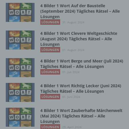
Zusammenhang mit personenbezogenen
4 Bilder 1 Wort Auf der Baustelle
Daten wie das Erheben, das Erfassen, die
(September 2024) Tägliches Rätsel – Alle
Organisation, das Ordnen, die Speicherung,
Lösungen
die Anpassung oder Veränderung, das
LÖSUNGEN
31. August 2024
Auslesen, das Abfragen, die Verwendung,
die Offenlegung durch Übermittlung,
4 Bilder 1 Wort Clevere Weltgeschichte
Verbreitung oder eine andere Form der
(August 2024) Tägliches Rätsel – Alle
Bereitstellung, den Abgleich oder die
Lösungen
Verknüpfung, die Einschränkung, das
LÖSUNGEN
01. August 2024
Löschen oder die Vernichtung.
4 Bilder 1 Wort Berge und Meer (Juli 2024)
Tägliches Rätsel – Alle Lösungen
LÖSUNGEN
01. Juli 2024
d) Einschränkung der Verarbeitung
4 Bilder 1 Wort Richtig Lecker (Juni 2024)
Einschränkung der Verarbeitung ist die
Tägliches Rätsel – Alle Lösungen
Markierung gespeicherter
LÖSUNGEN
01. Juni 2024
personenbezogener Daten mit dem Ziel, ihre
künftige Verarbeitung einzuschränken.
4 Bilder 1 Wort Zauberhafte Märchenwelt
(Mai 2024) Tägliches Rätsel – Alle
Lösungen
e) Profiling
LÖSUNGEN
29. April 2024