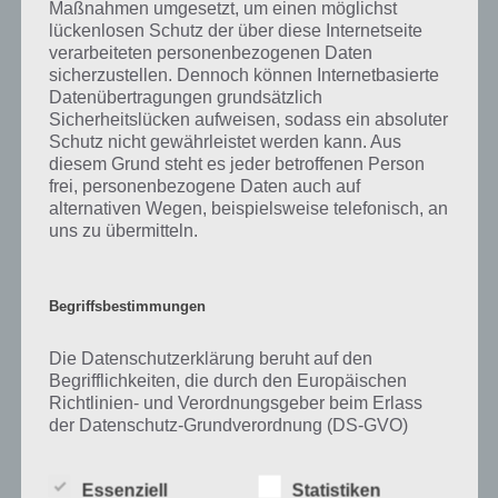
Maßnahmen umgesetzt, um einen möglichst
Eine dritte Bedeutung ist eher negativ belastet. Wenn jemand zu viel
lückenlosen Schutz der über diese Internetseite
Alkohol getrunken hat oder unter Drogeneinfluss steht und nicht
verarbeiteten personenbezogenen Daten
mehr viel mitbekommt, bezeichnet man diesen als dicht.
sicherzustellen. Dennoch können Internetbasierte
Datenübertragungen grundsätzlich
In Verbindung mit dicht gibt es noch weitere Wortkombinationen
Sicherheitslücken aufweisen, sodass ein absoluter
wie beispielsweise dicht machen. Dies kann umgangssprachlich
Schutz nicht gewährleistet werden kann. Aus
genutzt werden, wenn etwas geschlossen wird. Dies kann eine
diesem Grund steht es jeder betroffenen Person
frei, personenbezogene Daten auch auf
Brücke sein, aber auch ein Einkaufsgeschäft oder eine andere
alternativen Wegen, beispielsweise telefonisch, an
Einrichtung wie Kindergarten oder Schule. Man kann aber auch von
uns zu übermitteln.
dicht machen sprechen, wenn eine Grenze zwischen zwei Ländern
dicht gemacht wird und so keiner mehr diese überqueren kann.
Vielleicht sagt dir aber auch der Begriff Dichte etwas, zumindest aus
Begriffsbestimmungen
dem Physikunterricht. Die Dichte beschreibt hierbei den Quotienten
aus der Masse und seinem Volumen. Die Einheit ist in der Regel
Die Datenschutzerklärung beruht auf den
Gramm pro Kubikzentimeter oder Kilogramm pro Kubikmeter. Umso
Begrifflichkeiten, die durch den Europäischen
höher die Temperatur, desto geringer die Dichte. Einige Stoffe wie
Richtlinien- und Verordnungsgeber beim Erlass
Wasser besitzen eine Dichteanomalie wie beispielsweise Wasser, wo
der Datenschutz-Grundverordnung (DS-GVO)
dies nicht der Fall ist.
verwendet wurden. Unsere Datenschutzerklärung
soll sowohl für die Öffentlichkeit als auch für
Essenziell
Statistiken
unsere Kunden und Geschäftspartner einfach