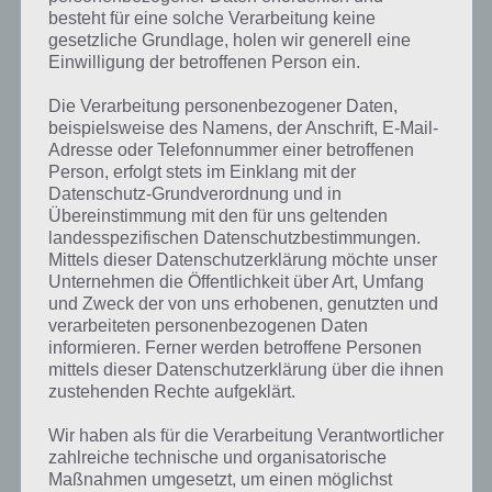
besteht für eine solche Verarbeitung keine
gesetzliche Grundlage, holen wir generell eine
Einwilligung der betroffenen Person ein.
Die Verarbeitung personenbezogener Daten,
beispielsweise des Namens, der Anschrift, E-Mail-
Adresse oder Telefonnummer einer betroffenen
Kurze Begriffserklärung zur Lösung
Person, erfolgt stets im Einklang mit der
Presse
Datenschutz-Grundverordnung und in
Übereinstimmung mit den für uns geltenden
Presse ist die Lösung für das tägliche Rätsel am 21.2.2019 in 4 Bilder 1
landesspezifischen Datenschutzbestimmungen.
Wort, doch welche Bedeutung hat dieses eigentlich und was gibt es
Mittels dieser Datenschutzerklärung möchte unser
dazu zu wissen? Passt das Wort auch zu China? Zu bestimmten
Unternehmen die Öffentlichkeit über Art, Umfang
und Zweck der von uns erhobenen, genutzten und
Lösungen präsentieren wir daher auch immer eine kurze
verarbeiteten personenbezogenen Daten
Begriffserklärung!
informieren. Ferner werden betroffene Personen
mittels dieser Datenschutzerklärung über die ihnen
An was denkst du bei einer Presse? Vermutlich zunächst an die
zustehenden Rechte aufgeklärt.
Zeitung. Diese stammt noch aus der Zeit, als Nachrichten noch
analog gedruckt worden sind. Bei Pressen im allgemeinen wird
Wir haben als für die Verarbeitung Verantwortlicher
starker Druck ausgeübt. Dabei kann etwas zusammengedrückt
zahlreiche technische und organisatorische
werden, etwas hineingedrückt oder herausgedrückt werden. Auch
Maßnahmen umgesetzt, um einen möglichst
wenn man jemanden sich drückt, kann dieses Wort genutzt werden.