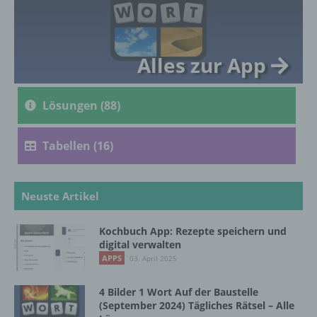
genetischen, psychischen, wirtschaftlichen,
kulturellen oder sozialen Identität dieser
natürlichen Person sind, identifiziert werden
kann.
Alles zur App
b) betroffene Person
Lösungen (88)
Betroffene Person ist jede identifizierte oder
identifizierbare natürliche Person, deren
Tabellen (16)
personenbezogene Daten von dem für die
Verarbeitung Verantwortlichen verarbeitet
werden.
Neuste Artikel
Kochbuch App: Rezepte speichern und
c) Verarbeitung
digital verwalten
APPS
03. April 2025
Verarbeitung ist jeder mit oder ohne Hilfe
automatisierter Verfahren ausgeführte
4 Bilder 1 Wort Auf der Baustelle
Vorgang oder jede solche Vorgangsreihe im
(September 2024) Tägliches Rätsel – Alle
Zusammenhang mit personenbezogenen