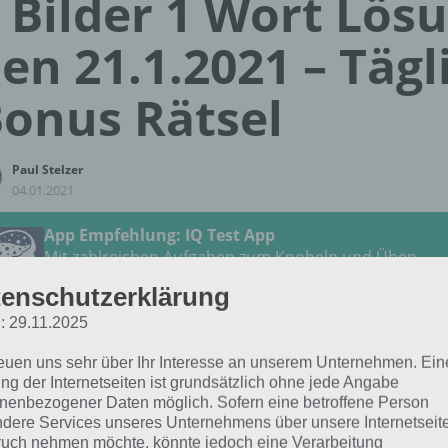
 Bilder 1 Wort Lös
en 21.1.2021 – Tägl
onus Rätsel
Paul Stelzer
04.01.2021
App Empfehlung: IQ Test App
Mit zahlreichen Aufgaben zum Knobeln und Üben
JETZT KOSTENLOS HERUNTERLADEN
enschutzerklärung
: 29.11.2025
 Lösung für das tägliche
BONUS
Rätsel vom 21.1.2021 zu 
reuen uns sehr über Ihr Interesse an unserem Unternehmen. Ein
uar 2021 in 4 Bilder 1 Wort. Wenn du dort aktuell feststeck
ng der Internetseiten ist grundsätzlich ohne jede Angabe
h:
nenbezogener Daten möglich. Sofern eine betroffene Person
dere Services unseres Unternehmens über unsere Internetseite
uch nehmen möchte, könnte jedoch eine Verarbeitung