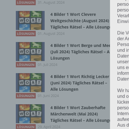
31. August 2024
LÖSUNGEN
perso
perso
4 Bilder 1 Wort Clevere
Verar
Bei
Weltgeschichte (August 2024)
Einwi
wir
Tägliches Rätsel – Alle Lösungen
Die V
01. August 2024
LÖSUNGEN
der A
T
Perso
4 Bilder 1 Wort Berge und Meer
und i
(Juli 2024) Tägliches Rätsel – Alle
Daten
Lösungen
unser
01. Juli 2024
LÖSUNGEN
uns e
infor
4 Bilder 1 Wort Richtig Lecker
Daten
(Juni 2024) Tägliches Rätsel –
Alle Lösungen
Wir h
01. Juni 2024
LÖSUNGEN
und o
lücke
4 Bilder 1 Wort Zauberhafte
perso
Inter
Märchenwelt (Mai 2024)
aufwe
Tägliches Rätsel – Alle Lösungen
Aus d
29. April 2024
LÖSUNGEN