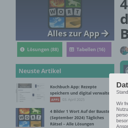
4
d
B
Alles zur App
Lösungen (88)
Tabellen (16)
Neuste Artikel
Dat
Kochbuch App: Rezepte
Stand
speichern und digital verwalten
Die
03. April 2025
APPS
Wir f
Jan
Nutzu
4 Bilder 1 Wort Auf der Baustelle
dic
perso
(September 2024) Tägliches
beson
Rätsel – Alle Lösungen
Anspr