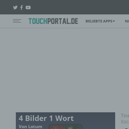
BELIEBTE APPS
N
Tou
4 Bilder 1 Wort
Rät
Von Lotum