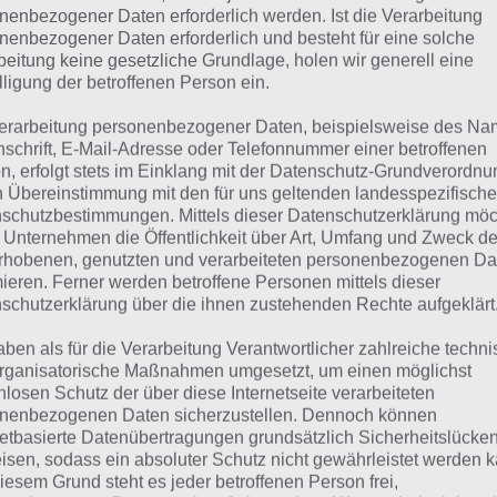
AUFNAHME
nenbezogener Daten erforderlich werden. Ist die Verarbeitung
nenbezogener Daten erforderlich und besteht für eine solche
beitung keine gesetzliche Grundlage, holen wir generell eine
 dieser Lösung handelt es sich um das tägliche Bonus Rät
lligung der betroffenen Person ein.
 noch die Links beispielsweise zum täglichen Rätsel und w
erarbeitung personenbezogener Daten, beispielsweise des Na
nschrift, E-Mail-Adresse oder Telefonnummer einer betroffenen
ägliches Rätsel:
Zur Lösung vom 21.1.2021
n, erfolgt stets im Einklang mit der Datenschutz-Grundverordnu
n Übereinstimmung mit den für uns geltenden landesspezifisch
Rätsel aus dem Jahr 2020:
Schau mal, was vor einem Jahr, a
schutzbestimmungen. Mittels dieser Datenschutzerklärung mö
gesucht war
 Unternehmen die Öffentlichkeit über Art, Umfang und Zweck de
rhobenen, genutzten und verarbeiteten personenbezogenen Da
Zur Übersicht
:
4 Bilder 1 Wort Lösungen zu Die Welt der Mu
mieren. Ferner werden betroffene Personen mittels dieser
schutzerklärung über die ihnen zustehenden Rechte aufgeklärt
aben als für die Verarbeitung Verantwortlicher zahlreiche techn
rganisatorische Maßnahmen umgesetzt, um einen möglichst
nlosen Schutz der über diese Internetseite verarbeiteten
nenbezogenen Daten sicherzustellen. Dennoch können
netbasierte Datenübertragungen grundsätzlich Sicherheitslücke
isen, sodass ein absoluter Schutz nicht gewährleistet werden k
iesem Grund steht es jeder betroffenen Person frei,