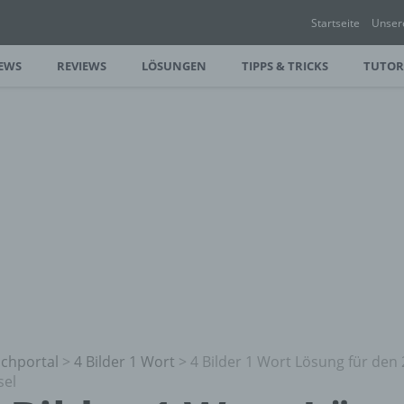
Startseite
Unser
EWS
REVIEWS
LÖSUNGEN
TIPPS & TRICKS
TUTOR
chportal
>
4 Bilder 1 Wort
>
4 Bilder 1 Wort Lösung für den 
sel