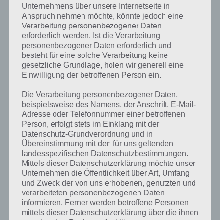
Unternehmens über unsere Internetseite in
Anspruch nehmen möchte, könnte jedoch eine
Verarbeitung personenbezogener Daten
erforderlich werden. Ist die Verarbeitung
personenbezogener Daten erforderlich und
besteht für eine solche Verarbeitung keine
gesetzliche Grundlage, holen wir generell eine
Einwilligung der betroffenen Person ein.
Die Verarbeitung personenbezogener Daten,
beispielsweise des Namens, der Anschrift, E-Mail-
Adresse oder Telefonnummer einer betroffenen
Person, erfolgt stets im Einklang mit der
Datenschutz-Grundverordnung und in
Übereinstimmung mit den für uns geltenden
landesspezifischen Datenschutzbestimmungen.
Mittels dieser Datenschutzerklärung möchte unser
Kurze Begriffserklärung zur Lösung Loipe
Unternehmen die Öffentlichkeit über Art, Umfang
und Zweck der von uns erhobenen, genutzten und
Loipe ist die Lösung für das tägliche Bonus Rätsel am 20.6.2020 in 4
verarbeiteten personenbezogenen Daten
Bilder 1 Wort, doch welche Bedeutung hat dieses eigentlich und was
informieren. Ferner werden betroffene Personen
gibt es dazu zu wissen? Passt das Wort auch zu Schweiz? Zu
mittels dieser Datenschutzerklärung über die ihnen
bestimmten Lösungen präsentieren wir daher auch immer eine