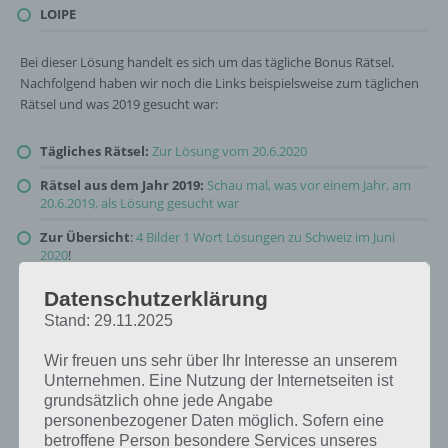
LOIPE
Bei dieser Lösung handelt es sich um das tägliche Bonus Rätsel.
Nachfolgend haben wir noch die Links beispielsweise zum täglichen
Rätsel und was 2019 gesucht war:
Tägliches Rätsel:
Zur Lösung vom 20.6.2020
Rätsel aus dem Jahr 2019:
Schau mal, was vor einem Jahr, am
20.6.2019, als Lösung gesucht war
Zur Übersicht
:
4 Bilder 1 Wort Lösungen zu Schweiz im Juni
2020
!
Datenschutzerklärung
Stand: 29.11.2025
Wir freuen uns sehr über Ihr Interesse an unserem
Unternehmen. Eine Nutzung der Internetseiten ist
grundsätzlich ohne jede Angabe
personenbezogener Daten möglich. Sofern eine
betroffene Person besondere Services unseres