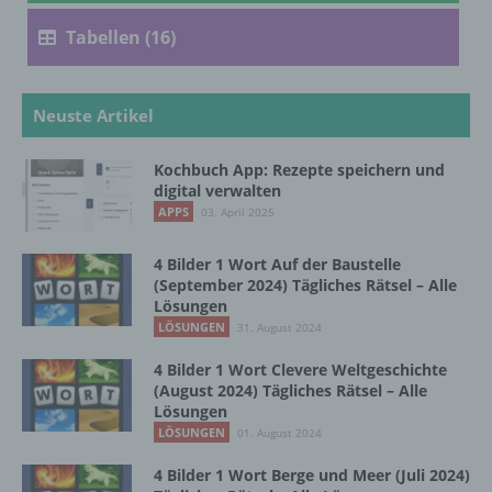
Verarbeitung ist jeder mit oder ohne Hilfe
Tabellen (16)
automatisierter Verfahren ausgeführte
Vorgang oder jede solche Vorgangsreihe im
Zusammenhang mit personenbezogenen
Daten wie das Erheben, das Erfassen, die
Neuste Artikel
Organisation, das Ordnen, die Speicherung,
die Anpassung oder Veränderung, das
Kochbuch App: Rezepte speichern und
Auslesen, das Abfragen, die Verwendung,
digital verwalten
die Offenlegung durch Übermittlung,
APPS
03. April 2025
Verbreitung oder eine andere Form der
Bereitstellung, den Abgleich oder die
4 Bilder 1 Wort Auf der Baustelle
Verknüpfung, die Einschränkung, das
(September 2024) Tägliches Rätsel – Alle
Löschen oder die Vernichtung.
Lösungen
LÖSUNGEN
31. August 2024
d) Einschränkung der Verarbeitung
4 Bilder 1 Wort Clevere Weltgeschichte
(August 2024) Tägliches Rätsel – Alle
Lösungen
Einschränkung der Verarbeitung ist die
LÖSUNGEN
01. August 2024
Markierung gespeicherter
personenbezogener Daten mit dem Ziel, ihre
4 Bilder 1 Wort Berge und Meer (Juli 2024)
künftige Verarbeitung einzuschränken.