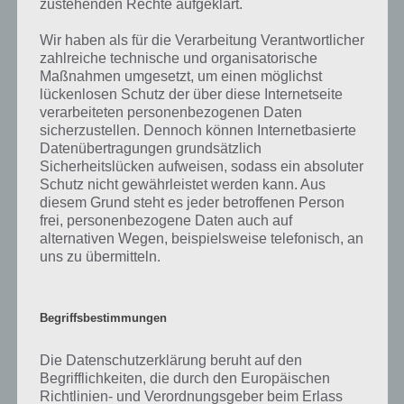
zustehenden Rechte aufgeklärt.
kurze Begriffserklärung!
Wir haben als für die Verarbeitung Verantwortlicher
Der Begriff “Loipe” ist eine oberflächliche Eindeutschung des
zahlreiche technische und organisatorische
norwegischen “løype”, was ursprünglich “eine steile Rinne, in der die
Maßnahmen umgesetzt, um einen möglichst
gefällten Bäume in ins Tal rutschen” bedeutet, und leitet sich vom
lückenlosen Schutz der über diese Internetseite
Verb “laufen” bzw. seiner ursächlichen Form ab.
verarbeiteten personenbezogenen Daten
sicherzustellen. Dennoch können Internetbasierte
Datenübertragungen grundsätzlich
Eine speziell für den Skilanglauf präparierte Piste ist eine Loipe.
Sicherheitslücken aufweisen, sodass ein absoluter
Heute geschieht dies meist mit Loipenspurgeräten, dass meistens 2
Schutz nicht gewährleistet werden kann. Aus
parallel gelegen Rillen fährt. In diese Rillen, genannt Loipe, fahren die
diesem Grund steht es jeder betroffenen Person
Langläufer,
frei, personenbezogene Daten auch auf
alternativen Wegen, beispielsweise telefonisch, an
Breite ca. 42-45 mm bzw. 45-50 mm für Tourenski. Diese etwas
uns zu übermitteln.
breiteren Modelle eignen sich auch für den Langlauf, die größere
Auflagefläche sorgt aber für mehr Reichweite im Gelände.
Begriffsbestimmungen
Wintersportorte bieten meist mehrere Loipen unterschiedlicher
Schwierigkeit und Länge an. Mehrere Loipen teilen sich oft einige
Die Datenschutzerklärung beruht auf den
Streckenabschnitte. Schwierigere Trails gabeln sich in längere
Begrifflichkeiten, die durch den Europäischen
Abstecher. Daraus könnte ein Netz von über 100 km Loipe
Richtlinien- und Verordnungsgeber beim Erlass