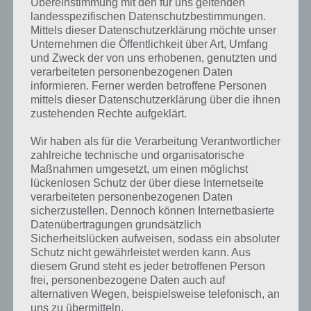
Übereinstimmung mit den für uns geltenden
landesspezifischen Datenschutzbestimmungen.
Mittels dieser Datenschutzerklärung möchte unser
Unternehmen die Öffentlichkeit über Art, Umfang
und Zweck der von uns erhobenen, genutzten und
verarbeiteten personenbezogenen Daten
Kurze Begriffserklärung zur Lösung Gas
informieren. Ferner werden betroffene Personen
mittels dieser Datenschutzerklärung über die ihnen
zustehenden Rechte aufgeklärt.
Gas ist die Lösung für das tägliche Rätsel am 2.6.2018 in 4 Bilder 1
Wort, doch welche Bedeutung hat dieses eigentlich und was gibt es
Wir haben als für die Verarbeitung Verantwortlicher
dazu zu wissen? Zu bestimmten Lösungen präsentieren wir daher
zahlreiche technische und organisatorische
auch immer eine kurze Begriffserklärung!
Maßnahmen umgesetzt, um einen möglichst
lückenlosen Schutz der über diese Internetseite
Zu Gas haben wir zunächst keine weiteren Informationen parat!
verarbeiteten personenbezogenen Daten
sicherzustellen. Dennoch können Internetbasierte
Datenübertragungen grundsätzlich
Sicherheitslücken aufweisen, sodass ein absoluter
Schutz nicht gewährleistet werden kann. Aus
Auf WhatsApp teilen
Teilen auf Facebook
diesem Grund steht es jeder betroffenen Person
frei, personenbezogene Daten auch auf
Tweet auf Twitter
alternativen Wegen, beispielsweise telefonisch, an
uns zu übermitteln.