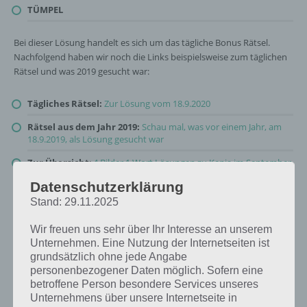
TÜMPEL
Bei dieser Lösung handelt es sich um das tägliche Bonus Rätsel.
Nachfolgend haben wir noch die Links beispielsweise zum täglichen
Rätsel und was 2019 gesucht war:
Tägliches Rätsel:
Zur Lösung vom 18.9.2020
Rätsel aus dem Jahr 2019:
Schau mal, was vor einem Jahr, am
18.9.2019, als Lösung gesucht war
Zur Übersicht
:
4 Bilder 1 Wort Lösungen zu Kenia im September
2020
!
Datenschutzerklärung
Stand: 29.11.2025
Wir freuen uns sehr über Ihr Interesse an unserem
Unternehmen. Eine Nutzung der Internetseiten ist
grundsätzlich ohne jede Angabe
personenbezogener Daten möglich. Sofern eine
betroffene Person besondere Services unseres
Unternehmens über unsere Internetseite in