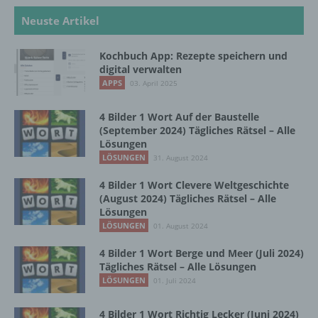
automatisierter Verfahren ausgeführte
Neuste Artikel
Vorgang oder jede solche Vorgangsreihe im
Zusammenhang mit personenbezogenen
Daten wie das Erheben, das Erfassen, die
Kochbuch App: Rezepte speichern und
digital verwalten
Organisation, das Ordnen, die Speicherung,
die Anpassung oder Veränderung, das
APPS
03. April 2025
Auslesen, das Abfragen, die Verwendung,
die Offenlegung durch Übermittlung,
4 Bilder 1 Wort Auf der Baustelle
Verbreitung oder eine andere Form der
(September 2024) Tägliches Rätsel – Alle
Bereitstellung, den Abgleich oder die
Lösungen
Verknüpfung, die Einschränkung, das
LÖSUNGEN
31. August 2024
Löschen oder die Vernichtung.
4 Bilder 1 Wort Clevere Weltgeschichte
(August 2024) Tägliches Rätsel – Alle
Lösungen
d) Einschränkung der Verarbeitung
LÖSUNGEN
01. August 2024
Einschränkung der Verarbeitung ist die
4 Bilder 1 Wort Berge und Meer (Juli 2024)
Markierung gespeicherter
Tägliches Rätsel – Alle Lösungen
personenbezogener Daten mit dem Ziel, ihre
LÖSUNGEN
01. Juli 2024
künftige Verarbeitung einzuschränken.
4 Bilder 1 Wort Richtig Lecker (Juni 2024)