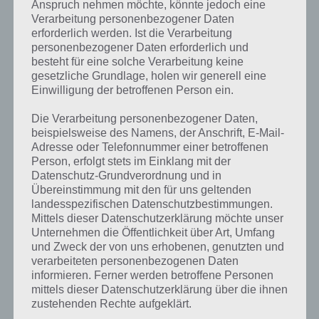
Anspruch nehmen möchte, könnte jedoch eine
Verarbeitung personenbezogener Daten
erforderlich werden. Ist die Verarbeitung
personenbezogener Daten erforderlich und
besteht für eine solche Verarbeitung keine
gesetzliche Grundlage, holen wir generell eine
Einwilligung der betroffenen Person ein.
Die Verarbeitung personenbezogener Daten,
beispielsweise des Namens, der Anschrift, E-Mail-
Adresse oder Telefonnummer einer betroffenen
Person, erfolgt stets im Einklang mit der
Datenschutz-Grundverordnung und in
Übereinstimmung mit den für uns geltenden
landesspezifischen Datenschutzbestimmungen.
Mittels dieser Datenschutzerklärung möchte unser
Unternehmen die Öffentlichkeit über Art, Umfang
Kurze Begriffserklärung zur Lösung
und Zweck der von uns erhobenen, genutzten und
Tümpel
verarbeiteten personenbezogenen Daten
informieren. Ferner werden betroffene Personen
mittels dieser Datenschutzerklärung über die ihnen
Tümpel ist die Lösung für das tägliche Bonus Rätsel am 18.9.2020 in 4
zustehenden Rechte aufgeklärt.
Bilder 1 Wort, doch welche Bedeutung hat dieses eigentlich und was