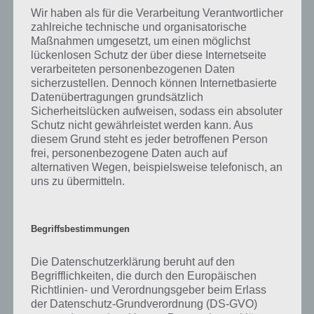
gibt es dazu zu wissen? Passt das Wort auch zu Kenia? Zu
Wir haben als für die Verarbeitung Verantwortlicher
bestimmten Lösungen präsentieren wir daher auch immer eine
zahlreiche technische und organisatorische
kurze Begriffserklärung!
Maßnahmen umgesetzt, um einen möglichst
lückenlosen Schutz der über diese Internetseite
Der sogenannte Tümpel ist streng genommen ein kleiner See. Im
verarbeiteten personenbezogenen Daten
deutschsprachigen Raum meint man hier vor allem einen kleinen
sicherzustellen. Dennoch können Internetbasierte
See, der oft aufgrund seiner Wasserqualität nicht zum Baden
Datenübertragungen grundsätzlich
geeignet ist. Hin und wieder wird auch von einem Weiher
Sicherheitslücken aufweisen, sodass ein absoluter
gesprochen.
Schutz nicht gewährleistet werden kann. Aus
diesem Grund steht es jeder betroffenen Person
frei, personenbezogene Daten auch auf
Eine besondere Form dieses Gewässers ist der Wiesentümpel. Dieser
alternativen Wegen, beispielsweise telefonisch, an
ist besonders häufig von Pflanzen (Sumpfpflanzen) umschlossen
uns zu übermitteln.
und daher oft auch recht schwer zugänglich. Ein derartiger Tümpel
zeichnet sich in der Regel auch durch eine besonders niedrige
Wassertiefe aus. Idealerweise dient ein Tümpel, insbesondere Tieren
Begriffsbestimmungen
als Lebensraum. So können Vögel hier das benötigte Wasser finden.
Doch auch Füchse oder Wildschweine können sich an einem solchen
Gewässer erfreuen. Ein solcher Wiesentümpel kann auch
Die Datenschutzerklärung beruht auf den
Begrifflichkeiten, die durch den Europäischen
natürlicherweise nach einem Winter durch das Schmelzen von
Richtlinien- und Verordnungsgeber beim Erlass
Schnee entstehen. Hier findet man dann eine große Pfütze auf der
der Datenschutz-Grundverordnung (DS-GVO)
Wiese, die mit zunehmender Hitze im Sommer jedoch auch wieder