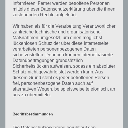
gibt es dazu zu wissen? Passt das Wort auch zu Kenia? Zu
informieren. Ferner werden betroffene Personen
bestimmten Lösungen präsentieren wir daher auch immer eine
mittels dieser Datenschutzerklärung über die ihnen
kurze Begriffserklärung!
zustehenden Rechte aufgeklärt.
Texten als synonym zu schreiben. Aber texten ist in der Regel
Wir haben als für die Verarbeitung Verantwortlicher
deutlich kürzer und knapper. So werden zum Beispiel Werbetexte
zahlreiche technische und organisatorische
oder Schlagertexte getextet, also stets kurze Gebrauchstexte. Texte
Maßnahmen umgesetzt, um einen möglichst
im Allgemeinen bezeichnen eine zusammenhängende, schriftliche
lückenlosen Schutz der über diese Internetseite
verarbeiteten personenbezogenen Daten
sprachliche Äußerung. Texte werden hierbei mit einer Schrift
sicherzustellen. Dennoch können Internetbasierte
dargestellt, wobei es unterschiedliche Arten von Schrift gibt, was
Datenübertragungen grundsätzlich
auch mit den zahlreichen Alphabeten zu tun hat. Während man in
Sicherheitslücken aufweisen, sodass ein absoluter
der Schule vielfach die Schreibschrift lernt, wird es später zur
Schutz nicht gewährleistet werden kann. Aus
Druckschrift.
diesem Grund steht es jeder betroffenen Person
frei, personenbezogene Daten auch auf
Eine Variante des Texten ist die SMS, oder ausgeschrieben Short
alternativen Wegen, beispielsweise telefonisch, an
Message Service. Heutzutage ist die SMS zwar immernoch verbreitet,
uns zu übermitteln.
doch viel häufiger werden WhatsApp und andere Apps genutzt, um
Kurznachrichten auszutauschen. Mit simsen gibt es sogar ein
eigenes Wort für das Schreiben solcher kurzen Texte. Simsen ist
Begriffsbestimmungen
dabei noch gar nicht so alt, denn es kam erst in den 1990er Jahren
auf.
Die Datenschutzerklärung beruht auf den