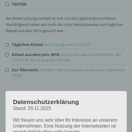
TEXTEN
Bei dieser Lösung handelt es sich um das tägliche Bonus Rätsel.
Nachfolgend haben wir noch die Links beispielsweise zum täglichen
Rätsel und was 2019 gesucht war:
Tägliches Rätsel:
Zur Lösung vom 17.9.2020
Rätsel aus dem Jahr 2019:
Schau mal, was vor einem Jahr, am
17.9.2019, als Lösung gesucht war
Zur Übersicht
:
4 Bilder 1 Wort Lösungen zu Kenia im September
2020
!
Datenschutzerklärung
Stand: 29.11.2025
Wir freuen uns sehr über Ihr Interesse an unserem
Unternehmen. Eine Nutzung der Internetseiten ist
grundsätzlich ohne jede Angabe