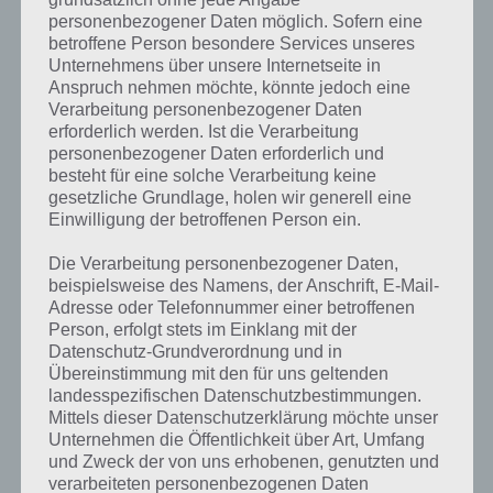
personenbezogener Daten möglich. Sofern eine
betroffene Person besondere Services unseres
Unternehmens über unsere Internetseite in
Anspruch nehmen möchte, könnte jedoch eine
Verarbeitung personenbezogener Daten
erforderlich werden. Ist die Verarbeitung
personenbezogener Daten erforderlich und
besteht für eine solche Verarbeitung keine
gesetzliche Grundlage, holen wir generell eine
Einwilligung der betroffenen Person ein.
Die Verarbeitung personenbezogener Daten,
beispielsweise des Namens, der Anschrift, E-Mail-
Adresse oder Telefonnummer einer betroffenen
Person, erfolgt stets im Einklang mit der
Datenschutz-Grundverordnung und in
Kurze Begriffserklärung zur Lösung
Übereinstimmung mit den für uns geltenden
landesspezifischen Datenschutzbestimmungen.
Texten
Mittels dieser Datenschutzerklärung möchte unser
Unternehmen die Öffentlichkeit über Art, Umfang
Texten ist die Lösung für das tägliche Bonus Rätsel am 17.9.2020 in 4
und Zweck der von uns erhobenen, genutzten und
Bilder 1 Wort, doch welche Bedeutung hat dieses eigentlich und was
verarbeiteten personenbezogenen Daten