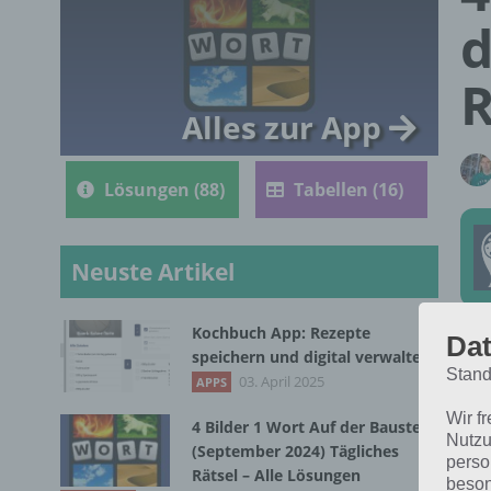
d
R
Alles zur App
Lösungen (88)
Tabellen (16)
Neuste Artikel
Kochbuch App: Rezepte
Dat
Die
speichern und digital verwalten
Stand
17.
03. April 2025
APPS
Wir f
4 Bilder 1 Wort Auf der Baustelle
Nutzu
(September 2024) Tägliches
perso
Rätsel – Alle Lösungen
beson