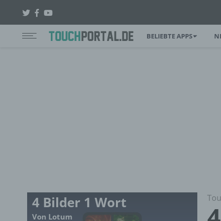
BELIEBTE APPS
N
Tou
4 Bilder 1 Wort
4
Von Lotum