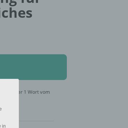
iches
 in 4 Bilder 1 Wort vom
e
 in