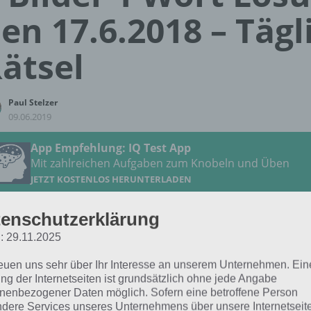
en 17.6.2018 – Tägl
ätsel
Paul Stelzer
09.06.2019
App Empfehlung: IQ Test App
Mit zahlreichen Aufgaben zum Knobeln und Üben
JETZT KOSTENLOS HERUNTERLADEN
enschutzerklärung
 Lösung für das tägliche Rätsel zu Philippinen im Juni 2018
: 29.11.2025
6.2018 lautet:
reuen uns sehr über Ihr Interesse an unserem Unternehmen. Ein
MILCHZAHN
ng der Internetseiten ist grundsätzlich ohne jede Angabe
nenbezogener Daten möglich. Sofern eine betroffene Person
dere Services unseres Unternehmens über unsere Internetseite