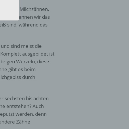
eine
genannten Milchzähnen,
den
h warum nennen wir das
rliche
s
weiß sind, während das
 zu
r
und sind meist die
lichen
Komplett ausgebildet ist
brigen Wurzeln, diese
hne gibt es beim
ilchgebiss durch
 die
er sechsten bis achten
hne entstehen? Auch
 geputzt werden, denn
 andere Zähne