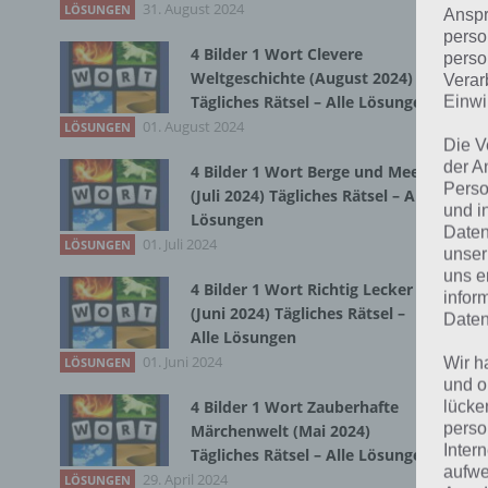
31. August 2024
Zur
LÖSUNGEN
Anspr
perso
4 Bilder 1 Wort Clevere
perso
Weltgeschichte (August 2024)
Verar
Tägliches Rätsel – Alle Lösungen
Einwi
01. August 2024
LÖSUNGEN
Die V
der A
4 Bilder 1 Wort Berge und Meer
Perso
(Juli 2024) Tägliches Rätsel – Alle
und i
Lösungen
Daten
01. Juli 2024
LÖSUNGEN
unser
uns e
4 Bilder 1 Wort Richtig Lecker
infor
(Juni 2024) Tägliches Rätsel –
Daten
Alle Lösungen
01. Juni 2024
Wir h
LÖSUNGEN
und o
4 Bilder 1 Wort Zauberhafte
lücke
K
perso
Märchenwelt (Mai 2024)
Inter
Tägliches Rätsel – Alle Lösungen
M
aufwe
29. April 2024
LÖSUNGEN