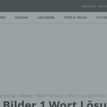
Startseite
Unser
EWS
REVIEWS
LÖSUNGEN
TIPPS & TRICKS
TUTOR
chportal
>
4 Bilder 1 Wort
>
4 Bilder 1 Wort Lösung für den 
 Bilder 1 Wort Lös