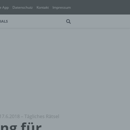
e App
Datenschutz
Kontakt
Impressum
IALS
17.6.2018 – Tägliches Rätsel
ung für