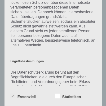
lückenlosen Schutz der über diese Internetseite
verarbeiteten personenbezogenen Daten
Zu Kamin haben wir zunächst keine weiteren Informationen parat!
sicherzustellen. Dennoch können Internetbasierte
Datenübertragungen grundsätzlich
Sicherheitslücken aufweisen, sodass ein absoluter
Schutz nicht gewährleistet werden kann. Aus
Auf WhatsApp teilen
Teilen auf Facebook
diesem Grund steht es jeder betroffenen Person
frei, personenbezogene Daten auch auf
Tweet auf Twitter
alternativen Wegen, beispielsweise telefonisch, an
uns zu übermitteln.
Mehr Artikel hier auf Touchportal
Begriffsbestimmungen
Die Datenschutzerklärung beruht auf den
Begrifflichkeiten, die durch den Europäischen
Richtlinien- und Verordnungsgeber beim Erlass
der Datenschutz-Grundverordnung (DS-GVO)
verwendet wurden. Unsere Datenschutzerklärung
soll sowohl für die Öffentlichkeit als auch für
Essenziell
Statistiken
unsere Kunden und Geschäftspartner einfach
lesbar und verständlich sein. Um dies zu