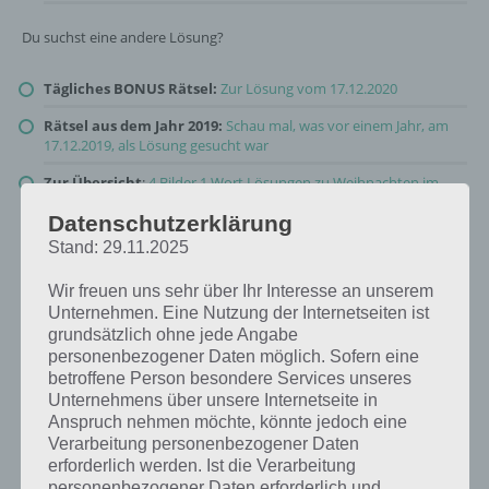
Du suchst eine andere Lösung?
Tägliches BONUS Rätsel:
Zur Lösung vom 17.12.2020
Rätsel aus dem Jahr 2019:
Schau mal, was vor einem Jahr, am
17.12.2019, als Lösung gesucht war
Zur Übersicht
:
4 Bilder 1 Wort Lösungen zu Weihnachten im
Dezember 2020
!
Datenschutzerklärung
Stand: 29.11.2025
Wir freuen uns sehr über Ihr Interesse an unserem
Unternehmen. Eine Nutzung der Internetseiten ist
grundsätzlich ohne jede Angabe
personenbezogener Daten möglich. Sofern eine
betroffene Person besondere Services unseres
Unternehmens über unsere Internetseite in
Anspruch nehmen möchte, könnte jedoch eine
Verarbeitung personenbezogener Daten
erforderlich werden. Ist die Verarbeitung
personenbezogener Daten erforderlich und