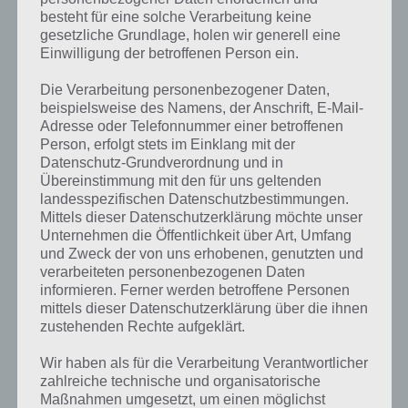
besteht für eine solche Verarbeitung keine
gesetzliche Grundlage, holen wir generell eine
Einwilligung der betroffenen Person ein.
Die Verarbeitung personenbezogener Daten,
beispielsweise des Namens, der Anschrift, E-Mail-
Adresse oder Telefonnummer einer betroffenen
Person, erfolgt stets im Einklang mit der
Datenschutz-Grundverordnung und in
Übereinstimmung mit den für uns geltenden
landesspezifischen Datenschutzbestimmungen.
Mittels dieser Datenschutzerklärung möchte unser
Unternehmen die Öffentlichkeit über Art, Umfang
Kurze Begriffserklärung zur Lösung
und Zweck der von uns erhobenen, genutzten und
Kamin
verarbeiteten personenbezogenen Daten
informieren. Ferner werden betroffene Personen
mittels dieser Datenschutzerklärung über die ihnen
Kamin ist die Lösung für das tägliche Rätsel am 17.12.2020 in 4 Bilder
zustehenden Rechte aufgeklärt.
1 Wort, doch welche Bedeutung hat dieses eigentlich und was gibt es
dazu zu wissen? Passt das Wort auch zu Weihnachten? Zu
Wir haben als für die Verarbeitung Verantwortlicher
bestimmten Lösungen präsentieren wir daher auch immer eine
zahlreiche technische und organisatorische
kurze Begriffserklärung!
Maßnahmen umgesetzt, um einen möglichst