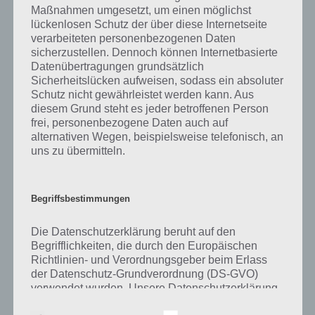
Maßnahmen umgesetzt, um einen möglichst
Neben dem aktiven Sport gibt es auch den passiven Sportkonsum.
lückenlosen Schutz der über diese Internetseite
So werden aktive Sportausübungen als Zuschauer verfolgt,
verarbeiteten personenbezogenen Daten
beispielsweise direkt vor Ort oder über ein Massenmedium wie den
sicherzustellen. Dennoch können Internetbasierte
Fernseher oder Internet. Vor allem beim Fußball hat sich in
Datenübertragungen grundsätzlich
Deutschland und vielen weiteren Ländern ein Passiv-Sportkult
Sicherheitslücken aufweisen, sodass ein absoluter
entwickelt.
Schutz nicht gewährleistet werden kann. Aus
diesem Grund steht es jeder betroffenen Person
An Universitäten werden Sportwissenschaften gelehrt, genauso die
frei, personenbezogene Daten auch auf
Sportmedizin, um auf die Besonderheiten beim Sport einzugehen.
alternativen Wegen, beispielsweise telefonisch, an
uns zu übermitteln.
Der Begriff Sport stammt aus dem englischen „sport“ und wurde im
19. Jahrhundert im deutschen Sprachgebrauch eingeführt.
Begriffsbestimmungen
Eine Besonderheit des Sports ist der E-Sport. Der sportliche
Wettkampf findet hier mit Hilfe von Computerspielen statt. Ein
Die Datenschutzerklärung beruht auf den
solches Computerspiel weißt dabei einen Mehrspielermodus auf.
Begrifflichkeiten, die durch den Europäischen
Teilweise gibt es bei solchen E-Sport-Events Preisgelder von über 1
Richtlinien- und Verordnungsgeber beim Erlass
Million Dollar. Um bei solchen Verantstaltungen erfolgreich zu sein,
der Datenschutz-Grundverordnung (DS-GVO)
benötigt der Spieler eine hervorragende Beherrschung des
verwendet wurden. Unsere Datenschutzerklärung
Computerspiels, aber auch verschiedene motorische (vor allem die
soll sowohl für die Öffentlichkeit als auch für
Hand-Augen Koordination oder die Reaktionsgeschwindigkeit) und