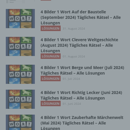
Zusammenhang mit personenbezogenen
Daten wie das Erheben, das Erfassen, die
4 Bilder 1 Wort Auf der Baustelle
Organisation, das Ordnen, die Speicherung,
(September 2024) Tägliches Rätsel – Alle
die Anpassung oder Veränderung, das
Lösungen
Auslesen, das Abfragen, die Verwendung,
LÖSUNGEN
31. August 2024
die Offenlegung durch Übermittlung,
Verbreitung oder eine andere Form der
4 Bilder 1 Wort Clevere Weltgeschichte
Bereitstellung, den Abgleich oder die
(August 2024) Tägliches Rätsel – Alle
Verknüpfung, die Einschränkung, das
Lösungen
Löschen oder die Vernichtung.
LÖSUNGEN
01. August 2024
4 Bilder 1 Wort Berge und Meer (Juli 2024)
Tägliches Rätsel – Alle Lösungen
d) Einschränkung der Verarbeitung
LÖSUNGEN
01. Juli 2024
Einschränkung der Verarbeitung ist die
4 Bilder 1 Wort Richtig Lecker (Juni 2024)
Markierung gespeicherter
Tägliches Rätsel – Alle Lösungen
personenbezogener Daten mit dem Ziel, ihre
LÖSUNGEN
01. Juni 2024
künftige Verarbeitung einzuschränken.
4 Bilder 1 Wort Zauberhafte Märchenwelt
(Mai 2024) Tägliches Rätsel – Alle
e) Profiling
Lösungen