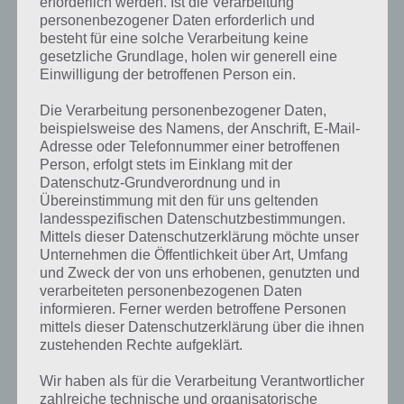
erforderlich werden. Ist die Verarbeitung
personenbezogener Daten erforderlich und
besteht für eine solche Verarbeitung keine
gesetzliche Grundlage, holen wir generell eine
Einwilligung der betroffenen Person ein.
Kurze Begriffserklärung zur Lösung Sport
Die Verarbeitung personenbezogener Daten,
beispielsweise des Namens, der Anschrift, E-Mail-
Adresse oder Telefonnummer einer betroffenen
Sport ist die Lösung für das tägliche Rätsel am 17. Oktober 2017 in 4
Person, erfolgt stets im Einklang mit der
Bilder 1 Wort, doch welche Bedeutung hat dieses eigentlich?
Datenschutz-Grundverordnung und in
Übereinstimmung mit den für uns geltenden
Sport ist nun eigentlich kein Wort, dass man nicht kennt, trotzdem
landesspezifischen Datenschutzbestimmungen.
werden auch heute wieder viele daran verzweifelt sein, welches Wort
Mittels dieser Datenschutzerklärung möchte unser
denn im Spiel gesucht worden ist. Schließlich ist Sport
Unternehmen die Öffentlichkeit über Art, Umfang
allgegenwärtig.
und Zweck der von uns erhobenen, genutzten und
verarbeiteten personenbezogenen Daten
Bei Sport handelt es sich um eine intensive körperliche Betätigung.
informieren. Ferner werden betroffene Personen
Aber nicht nur die körperliche Tätigkeit zählt zum Sport, auch die
mittels dieser Datenschutzerklärung über die ihnen
geistige. Der körperliche Sport wird in unterschiedlichsten
zustehenden Rechte aufgeklärt.
Sportarten betrieben. So gibt es die Leichtathletik, Fußball, Handball
und vieles mehr.
Wir haben als für die Verarbeitung Verantwortlicher
zahlreiche technische und organisatorische