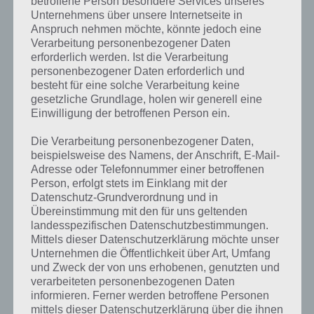
betroffene Person besondere Services unseres
Unternehmens über unsere Internetseite in
Anspruch nehmen möchte, könnte jedoch eine
Verarbeitung personenbezogener Daten
erforderlich werden. Ist die Verarbeitung
personenbezogener Daten erforderlich und
besteht für eine solche Verarbeitung keine
gesetzliche Grundlage, holen wir generell eine
Einwilligung der betroffenen Person ein.
Die Verarbeitung personenbezogener Daten,
beispielsweise des Namens, der Anschrift, E-Mail-
Adresse oder Telefonnummer einer betroffenen
Person, erfolgt stets im Einklang mit der
Datenschutz-Grundverordnung und in
Übereinstimmung mit den für uns geltenden
Kurze Begriffserklärung zur Lösung Ruhe
landesspezifischen Datenschutzbestimmungen.
Mittels dieser Datenschutzerklärung möchte unser
Unternehmen die Öffentlichkeit über Art, Umfang
Ruhe ist die Lösung für das tägliche Bonus Rätsel am 16.5.2020 in 4
und Zweck der von uns erhobenen, genutzten und
Bilder 1 Wort, doch welche Bedeutung hat dieses eigentlich und was
verarbeiteten personenbezogenen Daten
gibt es dazu zu wissen? Passt das Wort auch zu Jamaika? Zu
informieren. Ferner werden betroffene Personen
bestimmten Lösungen präsentieren wir daher auch immer eine
mittels dieser Datenschutzerklärung über die ihnen