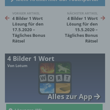
Kennung wie einem Namen, zu einer
Kennnummer, zu Standortdaten, zu einer
Online-Kennung oder zu einem oder
VORIGER ARTIKEL
NÄCHSTER ARTIKEL
mehreren besonderen Merkmalen, die
4 Bilder 1 Wort
4 Bilder 1 Wort
Ausdruck der physischen, physiologischen,
Lösung für den
Lösung für den
genetischen, psychischen, wirtschaftlichen,
17.5.2020 –
15.5.2020 –
kulturellen oder sozialen Identität dieser
Tägliches Bonus
Tägliches Bonus
natürlichen Person sind, identifiziert werden
Rätsel
Rätsel
kann.
4 Bilder 1 Wort
b) betroffene Person
Von Lotum
Betroffene Person ist jede identifizierte oder
identifizierbare natürliche Person, deren
personenbezogene Daten von dem für die
Verarbeitung Verantwortlichen verarbeitet
werden.
Alles zur App
c) Verarbeitung