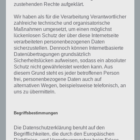
kurze Begriffserklärung!
zustehenden Rechte aufgeklärt.
Ruhe bitte! Ich glaube das hat jeder schonmal gehört, vor allem in
Wir haben als für die Verarbeitung Verantwortlicher
der Schule ist das ein stetiger Ausdruck, aber auch später bei
zahlreiche technische und organisatorische
Veranstaltungen wird öfters mal um Ruhe gebeten, doch wie kann
Maßnahmen umgesetzt, um einen möglichst
man Ruhe am besten beschreiben?
lückenlosen Schutz der über diese Internetseite
verarbeiteten personenbezogenen Daten
Von Ruhe wird gesprochen, wenn kein Geräusch oder Treiben zu
sicherzustellen. Dennoch können Internetbasierte
vernehmen ist, also eine fast völlige Stille vorherrscht. Einige
Datenübertragungen grundsätzlich
bekannte Redensarten sind zum Beispiel die Ruhe vor dem Sturm,
Sicherheitslücken aufweisen, sodass ein absoluter
wenn es eben noch sehr ruhig ist, aber durch ein drohendes Ereignis
Schutz nicht gewährleistet werden kann. Aus
es wieder laut werden kann. Um für Ruhe zu sorgen, gibt es zwei
diesem Grund steht es jeder betroffenen Person
bekannte Aussprüche: Ruhe im Karton oder auch Ruhe auf den
frei, personenbezogene Daten auch auf
billigen Plätzen. Dies wird meist scherzhaft verwenden, um die
alternativen Wegen, beispielsweise telefonisch, an
uns zu übermitteln.
Anwesenden zum Stillsein aufzufordern.
Eine weitere Bedeutung kann auch im Sinne der Bewegungslosigkeit
Begriffsbestimmungen
sein. Wenn ein Pendel sich im Stillstand befindet, dann befindet es
sich in Ruhe.
Die Datenschutzerklärung beruht auf den
Begrifflichkeiten, die durch den Europäischen
Eine dritte Bedeutung ist ein Zustand von Untätigkeit und Erholung.
Richtlinien- und Verordnungsgeber beim Erlass