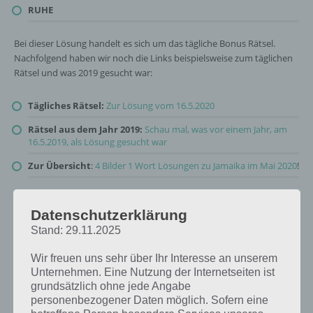
RUHE
Bei dieser Lösung handelt es sich um das tägliche Bonus Rätsel.
Nachfolgend haben wir noch die Links beispielsweise zum täglichen
Rätsel und was 2019 gesucht war:
Tägliches Rätsel:
Zur Lösung vom 16.5.2020
Rätsel aus dem Jahr 2019:
Schau mal, was vor einem Jahr, am
16.5.2019, als Lösung gesucht war
Zur Übersicht
:
4 Bilder 1 Wort Lösungen zu Jamaika im Mai 2020
!
Datenschutzerklärung
Stand: 29.11.2025
Wir freuen uns sehr über Ihr Interesse an unserem
Unternehmen. Eine Nutzung der Internetseiten ist
grundsätzlich ohne jede Angabe
personenbezogener Daten möglich. Sofern eine