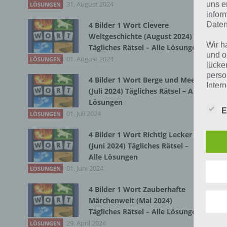
31. August 2024
Zur
uns e
LÖSUNGEN
infor
Daten
4 Bilder 1 Wort Clevere
Weltgeschichte (August 2024)
Wir h
Tägliches Rätsel – Alle Lösungen
und o
01. August 2024
LÖSUNGEN
lücke
perso
4 Bilder 1 Wort Berge und Meer
Inter
(Juli 2024) Tägliches Rätsel – Alle
aufwe
Lösungen
Aus d
E
01. Juli 2024
LÖSUNGEN
perso
telef
4 Bilder 1 Wort Richtig Lecker
(Juni 2024) Tägliches Rätsel –
Alle Lösungen
Begr
01. Juni 2024
LÖSUNGEN
Die D
4 Bilder 1 Wort Zauberhafte
K
Europ
Märchenwelt (Mai 2024)
Daten
Tägliches Rätsel – Alle Lösungen
Daten
H
29. April 2024
LÖSUNGEN
Kunde