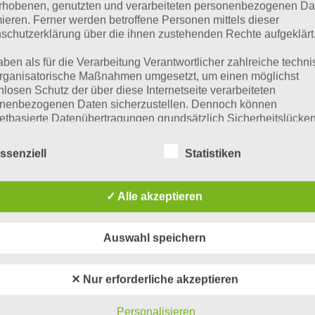
 Übersicht der
4 Bilder 1 Wort Lösungen zu Dubai im Mai
rhobenen, genutzten und verarbeiteten personenbezogenen Da
mieren. Ferner werden betroffene Personen mittels dieser
schutzerklärung über die ihnen zustehenden Rechte aufgeklärt
aben als für die Verarbeitung Verantwortlicher zahlreiche techn
rganisatorische Maßnahmen umgesetzt, um einen möglichst
nlosen Schutz der über diese Internetseite verarbeiteten
nenbezogenen Daten sicherzustellen. Dennoch können
netbasierte Datenübertragungen grundsätzlich Sicherheitslücke
isen, sodass ein absoluter Schutz nicht gewährleistet werden k
iesem Grund steht es jeder betroffenen Person frei,
ssenziell
Statistiken
nenbezogene Daten auch auf alternativen Wegen, beispielswe
onisch, an uns zu übermitteln.
✓ Alle akzeptieren
iffsbestimmungen
Auswahl speichern
atenschutzerklärung beruht auf den Begrifflichkeiten, die durch
urze Begriffserklärung z
äischen Richtlinien- und Verordnungsgeber beim Erlass der
✕ Nur erforderliche akzeptieren
schutz-Grundverordnung (DS-GVO) verwendet wurden. Unser
schutzerklärung soll sowohl für die Öffentlichkeit als auch für u
enkel
Personalisieren
n und Geschäftspartner einfach lesbar und verständlich sein.