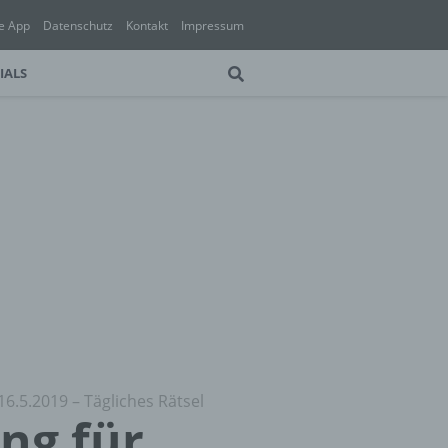
e App
Datenschutz
Kontakt
Impressum
IALS
16.5.2019 – Tägliches Rätsel
ung für