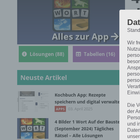
d
Dat
R
Stand
Alles zur App
Wir f
Nutzu
Lösungen (88)
Tabellen (16)
perso
beson
Anspr
perso
Neuste Artikel
perso
Verar
Einwi
Kochbuch App: Rezepte
Die
speichern und digital verwalten
Die V
Wor
03. April 2025
APPS
der A
Perso
4 Bilder 1 Wort Auf der Baustelle
und i
(September 2024) Tägliches
Daten
Rätsel – Alle Lösungen
unser