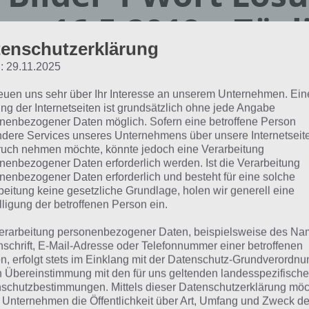
en 16.5.2019 – Tägl
enschutzerklärung
ätsel
: 29.11.2025
reuen uns sehr über Ihr Interesse an unserem Unternehmen. Ein
Paul Stelzer
ng der Internetseiten ist grundsätzlich ohne jede Angabe
02.05.2019
nenbezogener Daten möglich. Sofern eine betroffene Person
dere Services unseres Unternehmens über unsere Internetseite
App Empfehlung: IQ Test App
uch nehmen möchte, könnte jedoch eine Verarbeitung
Mit zahlreichen Aufgaben zum Knobeln und Üben
nenbezogener Daten erforderlich werden. Ist die Verarbeitung
nenbezogener Daten erforderlich und besteht für eine solche
JETZT KOSTENLOS HERUNTERLADEN
beitung keine gesetzliche Grundlage, holen wir generell eine
lligung der betroffenen Person ein.
 Lösung für das tägliche Rätsel vom 16.5.2019 zu Dubai im
erarbeitung personenbezogener Daten, beispielsweise des Na
t. Wenn du dort aktuell feststeckst, hier die Lösung für di
nschrift, E-Mail-Adresse oder Telefonnummer einer betroffenen
n, erfolgt stets im Einklang mit der Datenschutz-Grundverordnu
n Übereinstimmung mit den für uns geltenden landesspezifisch
HENKEL
schutzbestimmungen. Mittels dieser Datenschutzerklärung mö
 Unternehmen die Öffentlichkeit über Art, Umfang und Zweck de