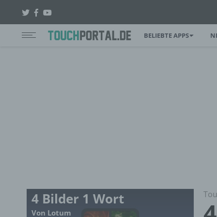
BELIEBTE APPS
N
Tou
4 Bilder 1 Wort
4
Von Lotum