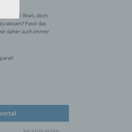
 4 Bilder 1 Wort, doch
zu wissen? Passt das
wir daher auch immer
parat!
eine
den
rliche
s
 zu
r
portal
lichen
NÄCHSTER ARTIKEL