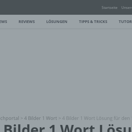
Startseite
Unser
EWS
REVIEWS
LÖSUNGEN
TIPPS & TRICKS
TUTOR
chportal
>
4 Bilder 1 Wort
>
4 Bilder 1 Wort Lösung für den 
 Bilder 1 Wort Lös