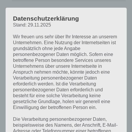
Zur Übersicht der
4 Bilder 1 Wort Lösungen zu Mexiko im September
2018
!
Datenschutzerklärung
Stand: 29.11.2025
Kurze Begriffserklärung zur Lösung Bewacher
Wir freuen uns sehr über Ihr Interesse an unserem
Bewacher ist die Lösung für das tägliche Rätsel am 15.9.2018 in 4
Unternehmen. Eine Nutzung der Internetseiten ist
Bilder 1 Wort, doch welche Bedeutung hat dieses eigentlich und was
grundsätzlich ohne jede Angabe
gibt es dazu zu wissen? Zu bestimmten Lösungen präsentieren wir
personenbezogener Daten möglich. Sofern eine
daher auch immer eine kurze Begriffserklärung!
betroffene Person besondere Services unseres
Unternehmens über unsere Internetseite in
Im deutschen Sprachgebrauch wird Bewacher nicht sehr häufig
Anspruch nehmen möchte, könnte jedoch eine
eingesetzt. Was soll das eigentlich sein? Wirft man einen Blick in den
Verarbeitung personenbezogener Daten
Duden, dann ist ein Bewacher einfach nur jemand, der jemand
erforderlich werden. Ist die Verarbeitung
anders oder etwas anderes bewacht. Bewacher ist also ein ziemlich
personenbezogener Daten erforderlich und
besteht für eine solche Verarbeitung keine
allgemein gehaltenes Wort. Ähnliche Begriffe sind Aufpasser,
gesetzliche Grundlage, holen wir generell eine
Aufsehen oder Wächter.
Einwilligung der betroffenen Person ein.
Heutzutage wird ein Wart bzw. Aufseher von Firmen, Vereinen oder
Die Verarbeitung personenbezogener Daten,
anderen Organisationen beauftragt, eine Einrichtung, die öffentlich
beispielsweise des Namens, der Anschrift, E-Mail-
zur Verfügung steht, zu führen. Er hat damit ähnliche Aufgaben wie
Adresse oder Telefonnummer einer betroffenen