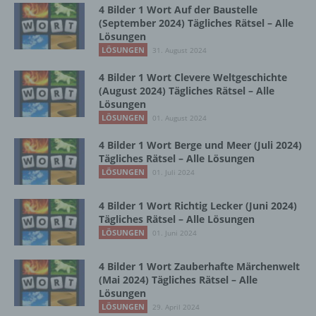
4 Bilder 1 Wort Auf der Baustelle
(September 2024) Tägliches Rätsel – Alle
Betroffene Person ist jede identifizierte oder
Lösungen
identifizierbare natürliche Person, deren
LÖSUNGEN
31. August 2024
personenbezogene Daten von dem für die
Verarbeitung Verantwortlichen verarbeitet
4 Bilder 1 Wort Clevere Weltgeschichte
werden.
(August 2024) Tägliches Rätsel – Alle
Lösungen
LÖSUNGEN
01. August 2024
c) Verarbeitung
4 Bilder 1 Wort Berge und Meer (Juli 2024)
Tägliches Rätsel – Alle Lösungen
Verarbeitung ist jeder mit oder ohne Hilfe
LÖSUNGEN
01. Juli 2024
automatisierter Verfahren ausgeführte
Vorgang oder jede solche Vorgangsreihe im
4 Bilder 1 Wort Richtig Lecker (Juni 2024)
Zusammenhang mit personenbezogenen
Tägliches Rätsel – Alle Lösungen
Daten wie das Erheben, das Erfassen, die
LÖSUNGEN
01. Juni 2024
Organisation, das Ordnen, die Speicherung,
die Anpassung oder Veränderung, das
Auslesen, das Abfragen, die Verwendung,
4 Bilder 1 Wort Zauberhafte Märchenwelt
die Offenlegung durch Übermittlung,
(Mai 2024) Tägliches Rätsel – Alle
Lösungen
Verbreitung oder eine andere Form der
Bereitstellung, den Abgleich oder die
LÖSUNGEN
29. April 2024