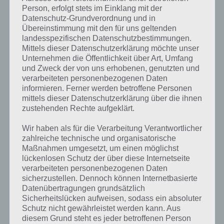
ein Hausmeister, hat jedoch mehr Verantwortung. Unter anderem
Person, erfolgt stets im Einklang mit der
kann er Regeln aufstellen und überwachen, dass diese eingehalten
Datenschutz-Grundverordnung und in
Übereinstimmung mit den für uns geltenden
werden. Bei Nichteinhaltung kann er dann das Hausrecht
landesspezifischen Datenschutzbestimmungen.
durchsetzen. Bei Sportvereinen spricht man dann beispielsweise
Mittels dieser Datenschutzerklärung möchte unser
vom Platzwart, Kassenwart. Er bewacht in diesem Falle das
Unternehmen die Öffentlichkeit über Art, Umfang
Vereinsgelände und achtet darauf, dass das Vereinseigentum nicht
und Zweck der von uns erhobenen, genutzten und
beschädigt oder missbräuchlich genutzt wird.
verarbeiteten personenbezogenen Daten
informieren. Ferner werden betroffene Personen
Eine veraltete Bezeichnung ist auch der Wärter. SO gibt es einen
mittels dieser Datenschutzerklärung über die ihnen
Gefängniswärter, der heute als Justizvollzugsbeamter bezeichnet
zustehenden Rechte aufgeklärt.
wird. Als Justizvollzugsbeamter ist man für die Betreuung,
Beaufsichtigung und Versorgung von Gefängnisinsassen zuständig.
Wir haben als für die Verarbeitung Verantwortlicher
Die Beamten werden dabei von Fachpersonal, unter anderem
zahlreiche technische und organisatorische
Ärzten, Psychologen und Co unterstützt.
Maßnahmen umgesetzt, um einen möglichst
lückenlosen Schutz der über diese Internetseite
Justizvollzugsbeamte haben weiter die Aufgabe für Sicherheit und
verarbeiteten personenbezogenen Daten
Ordnung in den Justizvollzugsanstalten zu sorgen. Dazu werden
sicherzustellen. Dennoch können Internetbasierte
unter anderem Kontrollen in den Hafträumen, Bereichen oder
Datenübertragungen grundsätzlich
Lagern durchgeführt. Außerdem überwachen diese den Verkehr mit
Sicherheitslücken aufweisen, sodass ein absoluter
der Außenwelt, jedoch stets unter Berürcksichtigung der
Schutz nicht gewährleistet werden kann. Aus
Anweisungen durch Haftrichter oder Staatsanwaltschaft.
diesem Grund steht es jeder betroffenen Person