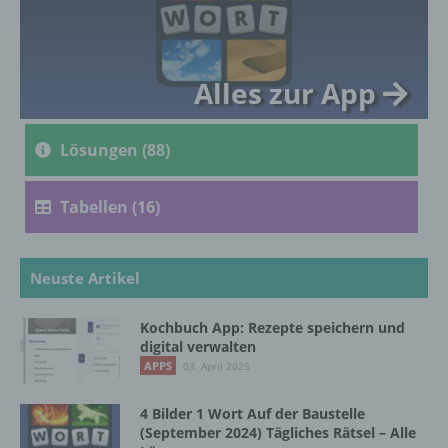
genetischen, psychischen, wirtschaftlichen,
kulturellen oder sozialen Identität dieser
natürlichen Person sind, identifiziert werden
kann.
Alles zur App
b) betroffene Person
Lösungen (88)
Betroffene Person ist jede identifizierte oder
identifizierbare natürliche Person, deren
Tabellen (16)
personenbezogene Daten von dem für die
Verarbeitung Verantwortlichen verarbeitet
werden.
Neuste Artikel
Kochbuch App: Rezepte speichern und
c) Verarbeitung
digital verwalten
APPS
03. April 2025
Verarbeitung ist jeder mit oder ohne Hilfe
automatisierter Verfahren ausgeführte
4 Bilder 1 Wort Auf der Baustelle
Vorgang oder jede solche Vorgangsreihe im
(September 2024) Tägliches Rätsel – Alle
Zusammenhang mit personenbezogenen