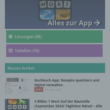
genetischen, psychischen, wirtschaftlichen,
kulturellen oder sozialen Identität dieser
natürlichen Person sind, identifiziert werden
kann.
Alles zur App
b) betroffene Person
Lösungen (88)
Betroffene Person ist jede identifizierte oder
identifizierbare natürliche Person, deren
Tabellen (16)
personenbezogene Daten von dem für die
Verarbeitung Verantwortlichen verarbeitet
werden.
Neuste Artikel
Kochbuch App: Rezepte speichern und
c) Verarbeitung
digital verwalten
APPS
03. April 2025
Verarbeitung ist jeder mit oder ohne Hilfe
automatisierter Verfahren ausgeführte
4 Bilder 1 Wort Auf der Baustelle
Vorgang oder jede solche Vorgangsreihe im
(September 2024) Tägliches Rätsel – Alle
Zusammenhang mit personenbezogenen