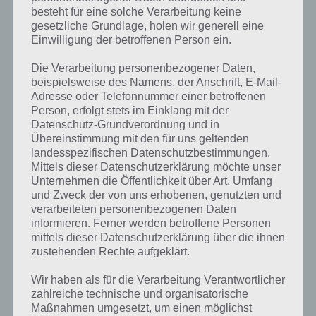
besteht für eine solche Verarbeitung keine
gesetzliche Grundlage, holen wir generell eine
Einwilligung der betroffenen Person ein.
Die Verarbeitung personenbezogener Daten,
Kurze Begriffserklärung zur Lösung
beispielsweise des Namens, der Anschrift, E-Mail-
Seemann
Adresse oder Telefonnummer einer betroffenen
Person, erfolgt stets im Einklang mit der
Seemann ist die Lösung für das tägliche Rätsel am 12.9.2017 in 4
Datenschutz-Grundverordnung und in
Bilder 1 Wort, doch welche Bedeutung hat dieses eigentlich?
Übereinstimmung mit den für uns geltenden
landesspezifischen Datenschutzbestimmungen.
Seemann, ja das steckt ja bereits im Name, ist jemand, der auf einem
Mittels dieser Datenschutzerklärung möchte unser
Seeschiff arbeitet, also dort beschäftigt ist. Wenn ein Schuss unter
Unternehmen die Öffentlichkeit über Art, Umfang
deutsche Flagge fährt, ist das Arbeitsverhältnis der Seeleute im
und Zweck der von uns erhobenen, genutzten und
verarbeiteten personenbezogenen Daten
Seearbeitsgesetzt festgehalten.
informieren. Ferner werden betroffene Personen
mittels dieser Datenschutzerklärung über die ihnen
Bei den Seemännern gibt es unterschiedliche Dienstgrade und
zustehenden Rechte aufgeklärt.
Funktionsbezeichnungen. So gibt es den Kapitän, den den
Schiffsbetrieb leitet. Um Kapitän zu werden, benötigt es eine
Wir haben als für die Verarbeitung Verantwortlicher
Ausbildung und man muss mindestens ein Jahr als nautischer
zahlreiche technische und organisatorische
Wachoffizier gearbeitet haben. Als solcher ist man zum Führen des
Maßnahmen umgesetzt, um einen möglichst