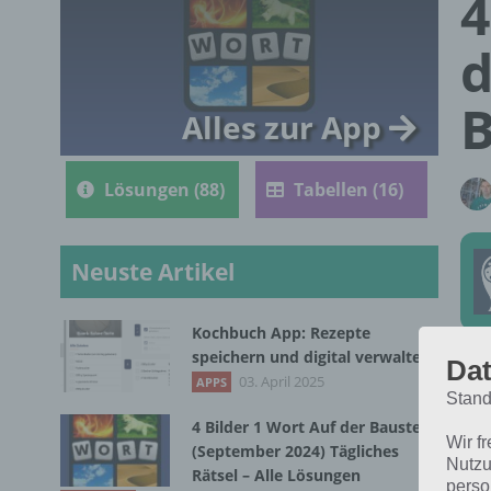
4
d
B
Alles zur App
Lösungen (88)
Tabellen (16)
Neuste Artikel
Kochbuch App: Rezepte
speichern und digital verwalten
Dat
Die
03. April 2025
APPS
Stand
4 B
4 Bilder 1 Wort Auf der Baustelle
Wir f
(September 2024) Tägliches
Nutzu
Rätsel – Alle Lösungen
perso