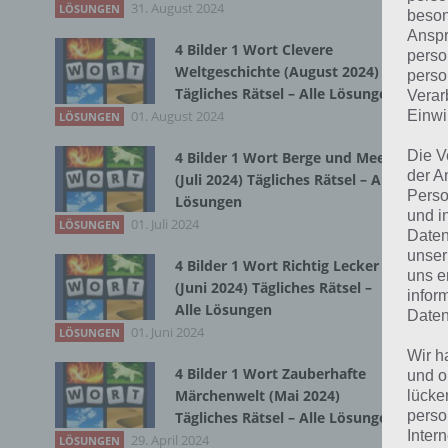
31. August 2024
LÖSUNGEN
beson
Bei
Anspr
4 Bilder 1 Wort Clevere
perso
wir
Weltgeschichte (August 2024)
perso
Tägliches Rätsel – Alle Lösungen
Verar
T
01. August 2024
Einwi
LÖSUNGEN
Die V
4 Bilder 1 Wort Berge und Meer
der A
(Juli 2024) Tägliches Rätsel – Alle
Perso
Lösungen
und i
01. Juli 2024
LÖSUNGEN
Daten
unser
4 Bilder 1 Wort Richtig Lecker
uns e
(Juni 2024) Tägliches Rätsel –
infor
Alle Lösungen
Daten
01. Juni 2024
LÖSUNGEN
Wir h
4 Bilder 1 Wort Zauberhafte
und o
Märchenwelt (Mai 2024)
lücke
perso
Tägliches Rätsel – Alle Lösungen
Inter
29. April 2024
LÖSUNGEN