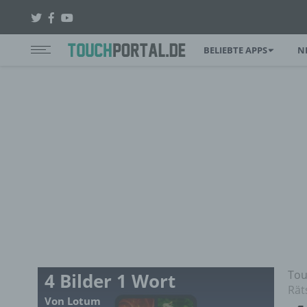
BELIEBTE APPS
N
Tou
4 Bilder 1 Wort
Rät
Von Lotum