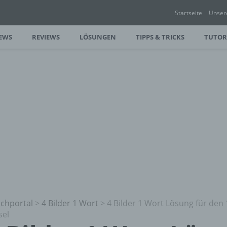
Startseite
Unser
EWS
REVIEWS
LÖSUNGEN
TIPPS & TRICKS
TUTOR
chportal
>
4 Bilder 1 Wort
>
4 Bilder 1 Wort Lösung für den 
sel