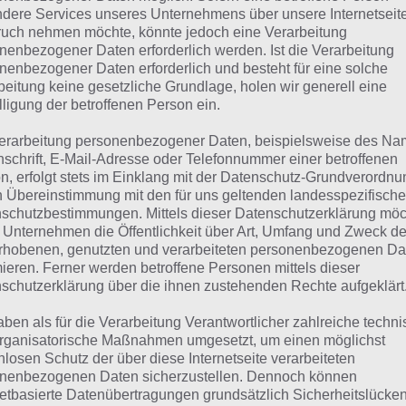
dere Services unseres Unternehmens über unsere Internetseite
 dieser Lösung handelt es sich um das tägliche Bonus Rät
uch nehmen möchte, könnte jedoch eine Verarbeitung
nenbezogener Daten erforderlich werden. Ist die Verarbeitung
 noch die Links beispielsweise zum täglichen Rätsel und w
nenbezogener Daten erforderlich und besteht für eine solche
beitung keine gesetzliche Grundlage, holen wir generell eine
ägliches Rätsel:
Zur Lösung vom 12.5.2020
lligung der betroffenen Person ein.
Rätsel aus dem Jahr 2019:
Schau mal, was vor einem Jahr, a
erarbeitung personenbezogener Daten, beispielsweise des Na
nschrift, E-Mail-Adresse oder Telefonnummer einer betroffenen
gesucht war
n, erfolgt stets im Einklang mit der Datenschutz-Grundverordnu
n Übereinstimmung mit den für uns geltenden landesspezifisch
Zur Übersicht
:
4 Bilder 1 Wort Lösungen zu Jamaika im Mai 
schutzbestimmungen. Mittels dieser Datenschutzerklärung mö
 Unternehmen die Öffentlichkeit über Art, Umfang und Zweck de
rhobenen, genutzten und verarbeiteten personenbezogenen Da
mieren. Ferner werden betroffene Personen mittels dieser
schutzerklärung über die ihnen zustehenden Rechte aufgeklärt
aben als für die Verarbeitung Verantwortlicher zahlreiche techn
rganisatorische Maßnahmen umgesetzt, um einen möglichst
nlosen Schutz der über diese Internetseite verarbeiteten
nenbezogenen Daten sicherzustellen. Dennoch können
netbasierte Datenübertragungen grundsätzlich Sicherheitslücke