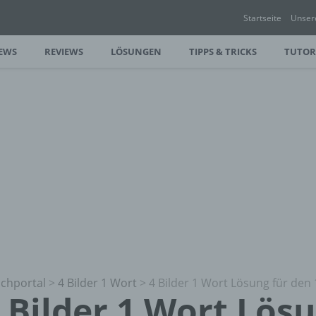
Startseite
Unser
EWS
REVIEWS
LÖSUNGEN
TIPPS & TRICKS
TUTOR
chportal
>
4 Bilder 1 Wort
>
4 Bilder 1 Wort Lösung für den 
 Bilder 1 Wort Lös