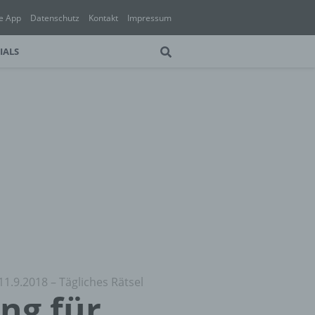
e App
Datenschutz
Kontakt
Impressum
IALS
11.9.2018 – Tägliches Rätsel
ung für