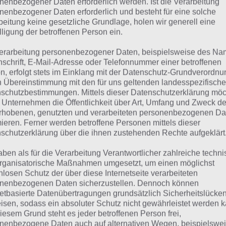
nenbezogener Daten erforderlich werden. Ist die Verarbeitung
nenbezogener Daten erforderlich und besteht für eine solche
 Übersicht der
4 Bilder 1 Wort Lösungen zu Mexiko im S
beitung keine gesetzliche Grundlage, holen wir generell eine
lligung der betroffenen Person ein.
erarbeitung personenbezogener Daten, beispielsweise des Na
nschrift, E-Mail-Adresse oder Telefonnummer einer betroffenen
n, erfolgt stets im Einklang mit der Datenschutz-Grundverordnu
n Übereinstimmung mit den für uns geltenden landesspezifisch
schutzbestimmungen. Mittels dieser Datenschutzerklärung mö
 Unternehmen die Öffentlichkeit über Art, Umfang und Zweck de
rhobenen, genutzten und verarbeiteten personenbezogenen Da
mieren. Ferner werden betroffene Personen mittels dieser
schutzerklärung über die ihnen zustehenden Rechte aufgeklärt
aben als für die Verarbeitung Verantwortlicher zahlreiche techn
rganisatorische Maßnahmen umgesetzt, um einen möglichst
nlosen Schutz der über diese Internetseite verarbeiteten
nenbezogenen Daten sicherzustellen. Dennoch können
netbasierte Datenübertragungen grundsätzlich Sicherheitslücke
isen, sodass ein absoluter Schutz nicht gewährleistet werden k
urze Begriffserklärung z
iesem Grund steht es jeder betroffenen Person frei,
nenbezogene Daten auch auf alternativen Wegen, beispielswe