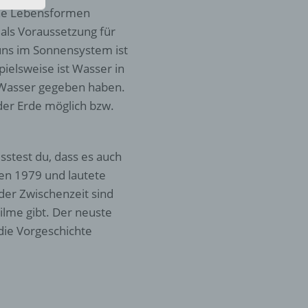
den
che Lebensformen
rliche
 als Voraussetzung für
s
uns im Sonnensystem ist
 zu
elsweise ist Wasser in
r
 Wasser gegeben haben.
lichen
er Erde möglich bzw.
sstest du, dass es auch
hien 1979 und lautete
der Zwischenzeit sind
ilme gibt. Der neuste
 die
 die Vorgeschichte
hren