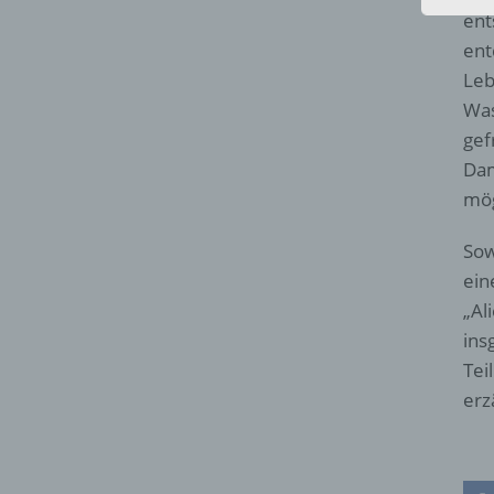
ent
ent
Leb
Was
gef
Dam
mög
Sow
ein
„Al
ins
Tei
erz