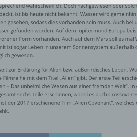
identifizierte oder identifizierbare natürliche Person (im Folgen
sprechend wahrscheinlich. Doch nachgewiesen oder sol
„betroffene Person") beziehen. Als identifizierbar wird eine natü
deckt, ist bis heute nicht bekannt. Wasser wird gemeinhin
Person angesehen, die direkt oder indirekt, insbesondere mittel
Zuordnung zu einer Kennung wie einem Namen, zu einer
en gesehen, sodass dies vorhanden sein muss. Auch bei 
Kennnummer, zu Standortdaten, zu einer Online-Kennung oder
ser gefunden worden. Auf dem Jupitermond Europa beispi
einem oder mehreren besonderen Merkmalen, die Ausdruck de
rorener Form vorhanden. Auch auf dem Mars soll es mal
physischen, physiologischen, genetischen, psychischen,
wirtschaftlichen, kulturellen oder sozialen Identität dieser natür
it ist sogar Leben in unserem Sonnensystem außerhalb d
Person sind, identifiziert werden kann.
lich gewesen.
eit zur Erklärung für Alien bzw. außerirdisches Leben. Wu
b) betroffene Person
e Filmreihe mit dem Titel „Alien“ gibt. Der erste Teil ersc
ien – Das unheimliche Wesen aus einer fremden Welt“. In 
Betroffene Person ist jede identifizierte oder identifizierbare
gesamt sechs Teile erschienen, wobei es auch Crossover-F
natürliche Person, deren personenbezogene Daten von dem für
Verarbeitung Verantwortlichen verarbeitet werden.
l ist der 2017 erschienene Film „Alien Covenant“, welches
ählt.
c) Verarbeitung
Verarbeitung ist jeder mit oder ohne Hilfe automatisierter Verfa