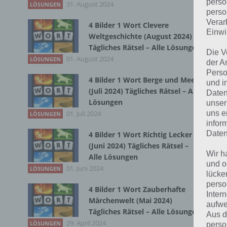
perso
31. August 2024
LÖSUNGEN
perso
Zur
Verar
4 Bilder 1 Wort Clevere
Einwi
Weltgeschichte (August 2024)
Tägliches Rätsel – Alle Lösungen
Die V
01. August 2024
LÖSUNGEN
der A
Perso
4 Bilder 1 Wort Berge und Meer
und i
(Juli 2024) Tägliches Rätsel – Alle
Daten
Lösungen
unser
uns e
01. Juli 2024
LÖSUNGEN
infor
Daten
4 Bilder 1 Wort Richtig Lecker
(Juni 2024) Tägliches Rätsel –
Wir h
Alle Lösungen
und o
01. Juni 2024
LÖSUNGEN
lücke
perso
4 Bilder 1 Wort Zauberhafte
Inter
Märchenwelt (Mai 2024)
aufwe
K
Tägliches Rätsel – Alle Lösungen
Aus d
29. April 2024
LÖSUNGEN
perso