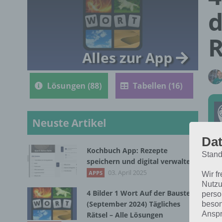
d
R
Alles zur App
Lösungen (88)
Tabellen (16)
Neuste Artikel
Dat
Kochbuch App: Rezepte
Stand
Nac
speichern und digital verwalten
Bil
03. April 2025
APPS
Wir f
Nutzu
dic
4 Bilder 1 Wort Auf der Baustelle
perso
(September 2024) Tägliches
beson
Anspr
Rätsel – Alle Lösungen