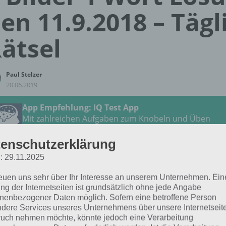
en 11.9.2018 – Tägl
ätsel
Paul Stelzer
20.06.2019
App Empfehlung: IQ Test App
Mit zahlreichen Aufgaben zum Knobeln und Üben
JETZT KOSTENLOS HERUNTERLADEN
enschutzerklärung
: 29.11.2025
hfolgend die Lösung für das tägliche Rätsel zu Mexiko im
der 1 Wort vom 11.9.2018. Wenn du dort aktuell feststecks
reuen uns sehr über Ihr Interesse an unserem Unternehmen. Ein
ng der Internetseiten ist grundsätzlich ohne jede Angabe
h:
nenbezogener Daten möglich. Sofern eine betroffene Person
dere Services unseres Unternehmens über unsere Internetseite
ALIEN
uch nehmen möchte, könnte jedoch eine Verarbeitung