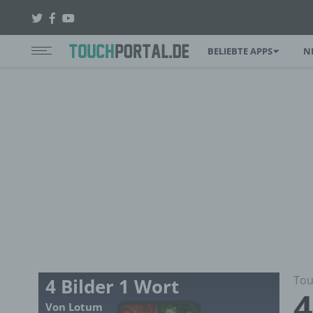
BELIEBTE APPS
N
Tou
4 Bilder 1 Wort
4
Von Lotum