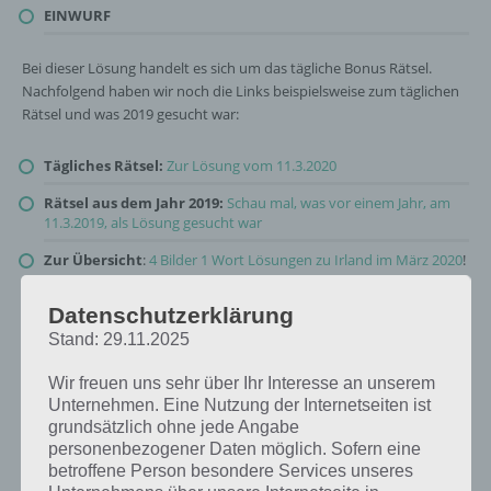
EINWURF
Bei dieser Lösung handelt es sich um das tägliche Bonus Rätsel.
Nachfolgend haben wir noch die Links beispielsweise zum täglichen
Rätsel und was 2019 gesucht war:
Tägliches Rätsel:
Zur Lösung vom 11.3.2020
Rätsel aus dem Jahr 2019:
Schau mal, was vor einem Jahr, am
11.3.2019, als Lösung gesucht war
Zur Übersicht
:
4 Bilder 1 Wort Lösungen zu Irland im März 2020
!
Datenschutzerklärung
Stand: 29.11.2025
Wir freuen uns sehr über Ihr Interesse an unserem
Unternehmen. Eine Nutzung der Internetseiten ist
grundsätzlich ohne jede Angabe
personenbezogener Daten möglich. Sofern eine
betroffene Person besondere Services unseres