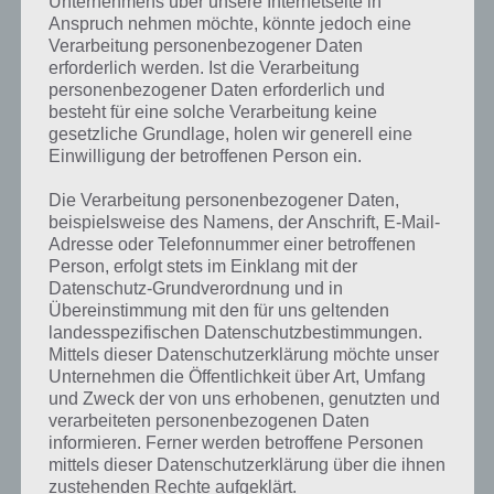
Unternehmens über unsere Internetseite in
Anspruch nehmen möchte, könnte jedoch eine
Verarbeitung personenbezogener Daten
erforderlich werden. Ist die Verarbeitung
personenbezogener Daten erforderlich und
besteht für eine solche Verarbeitung keine
gesetzliche Grundlage, holen wir generell eine
Einwilligung der betroffenen Person ein.
Die Verarbeitung personenbezogener Daten,
beispielsweise des Namens, der Anschrift, E-Mail-
Adresse oder Telefonnummer einer betroffenen
Person, erfolgt stets im Einklang mit der
Datenschutz-Grundverordnung und in
Übereinstimmung mit den für uns geltenden
landesspezifischen Datenschutzbestimmungen.
Kurze Begriffserklärung zur Lösung
Mittels dieser Datenschutzerklärung möchte unser
Unternehmen die Öffentlichkeit über Art, Umfang
Einwurf
und Zweck der von uns erhobenen, genutzten und
verarbeiteten personenbezogenen Daten
Einwurf ist die Lösung für das tägliche Bonus Rätsel am 11.3.2020 in 4
informieren. Ferner werden betroffene Personen
Bilder 1 Wort, doch welche Bedeutung hat dieses eigentlich und was
mittels dieser Datenschutzerklärung über die ihnen
gibt es dazu zu wissen? Passt das Wort auch zu Irland? Zu
zustehenden Rechte aufgeklärt.