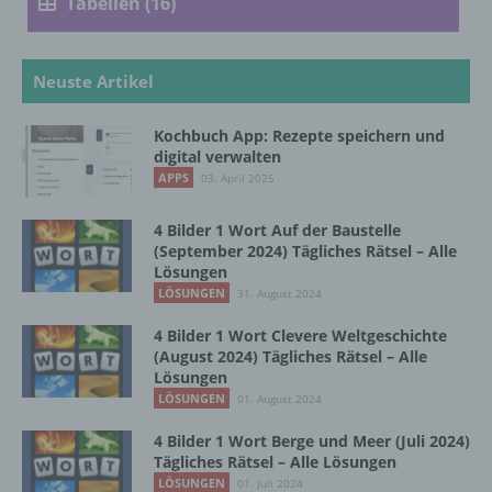
Tabellen (16)
Verarbeitung ist jeder mit oder ohne Hilfe
automatisierter Verfahren ausgeführte
Vorgang oder jede solche Vorgangsreihe im
Neuste Artikel
Zusammenhang mit personenbezogenen
Daten wie das Erheben, das Erfassen, die
Organisation, das Ordnen, die Speicherung,
Kochbuch App: Rezepte speichern und
die Anpassung oder Veränderung, das
digital verwalten
Auslesen, das Abfragen, die Verwendung,
APPS
03. April 2025
die Offenlegung durch Übermittlung,
Verbreitung oder eine andere Form der
4 Bilder 1 Wort Auf der Baustelle
Bereitstellung, den Abgleich oder die
(September 2024) Tägliches Rätsel – Alle
Verknüpfung, die Einschränkung, das
Lösungen
Löschen oder die Vernichtung.
LÖSUNGEN
31. August 2024
4 Bilder 1 Wort Clevere Weltgeschichte
d) Einschränkung der Verarbeitung
(August 2024) Tägliches Rätsel – Alle
Lösungen
LÖSUNGEN
01. August 2024
Einschränkung der Verarbeitung ist die
Markierung gespeicherter
4 Bilder 1 Wort Berge und Meer (Juli 2024)
personenbezogener Daten mit dem Ziel, ihre
Tägliches Rätsel – Alle Lösungen
künftige Verarbeitung einzuschränken.
LÖSUNGEN
01. Juli 2024