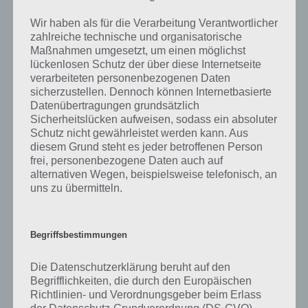
bestimmten Lösungen präsentieren wir daher auch immer eine
kurze Begriffserklärung!
Wir haben als für die Verarbeitung Verantwortlicher
zahlreiche technische und organisatorische
Der Einwurf bzw. das Einwerfen kann verschiedene Bedeutungen
Maßnahmen umgesetzt, um einen möglichst
haben. Zum einen das Einwerfen bei gewissen Ballspielen, unter
lückenlosen Schutz der über diese Internetseite
anderem beim Fußball, Handball, Basketball und vielen weiteren
verarbeiteten personenbezogenen Daten
Sportarten. Der Einwurf dient dabei der Spielfortsetzung, wenn der
sicherzustellen. Dennoch können Internetbasierte
Ball die Seitenlinie verlassen hat. Dabei gibt es Regeln, wie der
Datenübertragungen grundsätzlich
Sicherheitslücken aufweisen, sodass ein absoluter
Einwurf zu erfolgen hat. Dazu gibt es einige Regeln. So muss der
Schutz nicht gewährleistet werden kann. Aus
Spieler dem Spielfeld zugewand sein. Keine Regel gibt es, wie weit der
diesem Grund steht es jeder betroffenen Person
einwerfende Spieler von der Seitenlinie entfernt sein muss. Wichtig
frei, personenbezogene Daten auch auf
ist nur, dass keine Hindernisse wie beispielsweise Banden oder eine
alternativen Wegen, beispielsweise telefonisch, an
Trainerbank im Weg stehen dürfen. Die Regeln bzgl. Des Einwurfs
uns zu übermitteln.
werden regelmäßig erweitert, da es in der Praxis öfters mal
Streitigkeiten gab, ob ein Einwurf nun regelkonform erfolgte oder
nicht.
Begriffsbestimmungen
Einwurf wird aber nicht nur beim Fußball verwendet, ein Einwurf gibt
Die Datenschutzerklärung beruht auf den
es auch im Bereich von Postsendungen bzw. Briefe, wenn etwas
Begrifflichkeiten, die durch den Europäischen
durch eine schlitzartige Öffnung eingeworfen werden kann. Hierbei
Richtlinien- und Verordnungsgeber beim Erlass
denkt man natürlich auch gleich an den Briefkasten. Dieser wurde