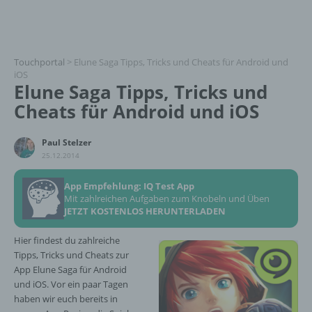
Touchportal
>
Elune Saga Tipps, Tricks und Cheats für Android und
iOS
Elune Saga Tipps, Tricks und
Cheats für Android und iOS
Paul Stelzer
25.12.2014
App Empfehlung: IQ Test App
Mit zahlreichen Aufgaben zum Knobeln und Üben
JETZT KOSTENLOS HERUNTERLADEN
Hier findest du zahlreiche
Tipps, Tricks und Cheats zur
App Elune Saga für Android
und iOS. Vor ein paar Tagen
haben wir euch bereits in