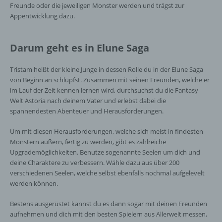
Sind die Zwecke und Mittel dieser
Freunde oder die jeweiligen Monster werden und trägst zur
Verarbeitung durch das Unionsrecht oder
Appentwicklung dazu.
das Recht der Mitgliedstaaten vorgegeben,
so kann der Verantwortliche
beziehungsweise können die bestimmten
Darum geht es in Elune Saga
Kriterien seiner Benennung nach dem
Unionsrecht oder dem Recht der
Tristam heißt der kleine Junge in dessen Rolle du in der Elune Saga
Mitgliedstaaten vorgesehen werden.
von Beginn an schlüpfst. Zusammen mit seinen Freunden, welche er
im Lauf der Zeit kennen lernen wird, durchsuchst du die Fantasy
Welt Astoria nach deinem Vater und erlebst dabei die
h) Auftragsverarbeiter
spannendesten Abenteuer und Herausforderungen.
Auftragsverarbeiter ist eine natürliche oder
Um mit diesen Herausforderungen, welche sich meist in findesten
juristische Person, Behörde, Einrichtung
Monstern äußern, fertig zu werden, gibt es zahlreiche
oder andere Stelle, die personenbezogene
Upgrademöglichkeiten. Benutze sogenannte Seelen um dich und
Daten im Auftrag des Verantwortlichen
deine Charaktere zu verbessern. Wähle dazu aus über 200
verarbeitet.
verschiedenen Seelen, welche selbst ebenfalls nochmal aufgelevelt
werden können.
Bestens ausgerüstet kannst du es dann sogar mit deinen Freunden
i) Empfänger
aufnehmen und dich mit den besten Spielern aus Allerwelt messen,