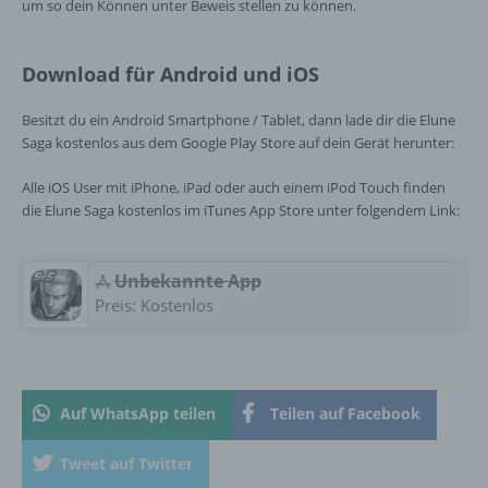
um so dein Können unter Beweis stellen zu können.
Empfänger ist eine natürliche oder juristische
Person, Behörde, Einrichtung oder andere
Stelle, der personenbezogene Daten
Download für Android und iOS
offengelegt werden, unabhängig davon, ob
es sich bei ihr um einen Dritten handelt oder
Besitzt du ein Android Smartphone / Tablet, dann lade dir die Elune
nicht. Behörden, die im Rahmen eines
bestimmten Untersuchungsauftrags nach
Saga kostenlos aus dem Google Play Store auf dein Gerät herunter:
dem Unionsrecht oder dem Recht der
Mitgliedstaaten möglicherweise
Alle iOS User mit iPhone, iPad oder auch einem iPod Touch finden
personenbezogene Daten erhalten, gelten
die Elune Saga kostenlos im iTunes App Store unter folgendem Link:
jedoch nicht als Empfänger.
Unbekannte App
Preis:
Kostenlos
j) Dritter
Dritter ist eine natürliche oder juristische
Person, Behörde, Einrichtung oder andere
Stelle außer der betroffenen Person, dem
Auf WhatsApp teilen
Teilen auf Facebook
Verantwortlichen, dem Auftragsverarbeiter
und den Personen, die unter der
Tweet auf Twitter
unmittelbaren Verantwortung des
Verantwortlichen oder des