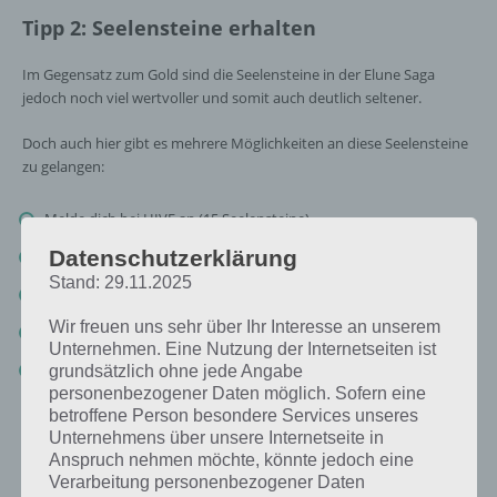
Tipp 2: Seelensteine erhalten
Im Gegensatz zum Gold sind die Seelensteine in der Elune Saga
jedoch noch viel wertvoller und somit auch deutlich seltener.
Doch auch hier gibt es mehrere Möglichkeiten an diese Seelensteine
zu gelangen:
Melde dich bei HIVE an (15 Seelensteine)
Datenschutzerklärung
Erledige Missionen / Quests
Stand: 29.11.2025
Besiege Monster
Wir freuen uns sehr über Ihr Interesse an unserem
Gewinne Kämpfe in der Arena
Unternehmen. Eine Nutzung der Internetseiten ist
Erreiche die Top 100 der Arena
grundsätzlich ohne jede Angabe
personenbezogener Daten möglich. Sofern eine
betroffene Person besondere Services unseres
Unternehmens über unsere Internetseite in
Anspruch nehmen möchte, könnte jedoch eine
Verarbeitung personenbezogener Daten