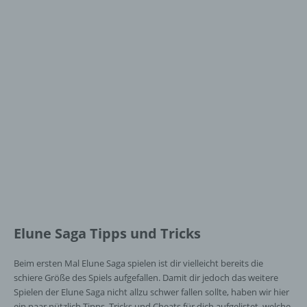
Elune Saga Tipps und Tricks
Beim ersten Mal Elune Saga spielen ist dir vielleicht bereits die
schiere Größe des Spiels aufgefallen. Damit dir jedoch das weitere
Spielen der Elune Saga nicht allzu schwer fallen sollte, haben wir hier
ein paar nützlich Tipps, Tricks und Cheats für dich aufgelistet, welche