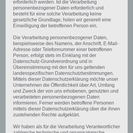
erforderlich werden. Ist die Verarbeitung
personenbezogener Daten erforderlich und
besteht für eine solche Verarbeitung keine
gesetzliche Grundlage, holen wir generell eine
Einwilligung der betroffenen Person ein.
Elune Saga – Seelensteine im Spiel
Die Verarbeitung personenbezogener Daten,
beispielsweise des Namens, der Anschrift, E-Mail-
Natürlich kannst du sowohl beim Gold als auch bei den
Adresse oder Telefonnummer einer betroffenen
Seelensteinen auch die In-App Käufe nutzen um deine Ressourcen
Person, erfolgt stets im Einklang mit der
wieder aufzufüllen.
Datenschutz-Grundverordnung und in
Übereinstimmung mit den für uns geltenden
landesspezifischen Datenschutzbestimmungen.
Tipp 3: Richtig aufleven in der Elune Saga
Mittels dieser Datenschutzerklärung möchte unser
Unternehmen die Öffentlichkeit über Art, Umfang
und Zweck der von uns erhobenen, genutzten und
Nur viel Gold und Seelensteine alleine machen deinen Kämpfer
verarbeiteten personenbezogenen Daten
allerdings noch nicht unbesiegbar. Es kommt auf die richtige
informieren. Ferner werden betroffene Personen
Mischung aus Seelenkombination, Spielgefährten und der Erfahrung
mittels dieser Datenschutzerklärung über die ihnen
der Charaktere an.
zustehenden Rechte aufgeklärt.
Grundsätzlich solltest du deine Seelen immer genauer Untersuchen
Wir haben als für die Verarbeitung Verantwortlicher
und schauen welche Fähigkeiten diese mit sich bringen. Denn sie
zahlreiche technische und organisatorische