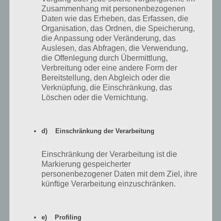
Zusammenhang mit personenbezogenen
Tipp 5: Achte im Kampf auf die Elemente
Daten wie das Erheben, das Erfassen, die
Organisation, das Ordnen, die Speicherung,
Wie dir bereits im Tutorial der Elune Saga erklärt wird, gibt es 4
die Anpassung oder Veränderung, das
verschiedenen Elemente im Spiel. Dieses sind vorallem bei
Auslesen, das Abfragen, die Verwendung,
Monsterkämpfen von Bedeutung, denn so verursachen richtig
die Offenlegung durch Übermittlung,
Verbreitung oder eine andere Form der
angewendet bis zu 150% des normalen Schadens.
Bereitstellung, den Abgleich oder die
Verknüpfung, die Einschränkung, das
Löschen oder die Vernichtung.
d) Einschränkung der Verarbeitung
Einschränkung der Verarbeitung ist die
Markierung gespeicherter
personenbezogener Daten mit dem Ziel, ihre
Elune Saga – Auf die Elemente kommt
künftige Verarbeitung einzuschränken.
es an
Daher solltest du dir deine Seelen genau anschauen und in
e) Profiling