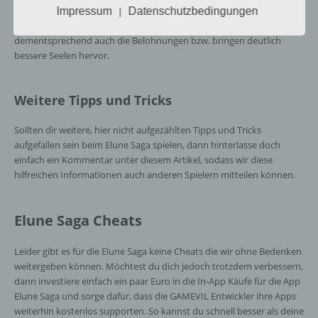
ohne Hinzuziehung zusätzlicher
Impressum
Datenschutzbedingungen
|
Informationen nicht mehr einer spezifischen
Zwar werden die Monster stärker, aber es erhöhen sich
betroffenen Person zugeordnet werden
dementsprechend auch die Belohnungen bzw. bringen deutlich
können, sofern diese zusätzlichen
bessere Seelen hervor.
Informationen gesondert aufbewahrt werden
und technischen und organisatorischen
Maßnahmen unterliegen, die gewährleisten,
Weitere Tipps und Tricks
dass die personenbezogenen Daten nicht
einer identifizierten oder identifizierbaren
Sollten dir weitere, hier nicht aufgezählten Tipps und Tricks
natürlichen Person zugewiesen werden.
aufgefallen sein beim Elune Saga spielen, dann hinterlasse doch
einfach ein Kommentar unter diesem Artikel, sodass wir diese
hilfreichen Informationen auch anderen Spielern mitteilen können.
g) Verantwortlicher oder für die Verarbeitung
Verantwortlicher
Elune Saga Cheats
Verantwortlicher oder für die Verarbeitung
Verantwortlicher ist die natürliche oder
Leider gibt es für die Elune Saga keine Cheats die wir ohne Bedenken
juristische Person, Behörde, Einrichtung
weitergeben können. Möchtest du dich jedoch trotzdem verbessern,
oder andere Stelle, die allein oder
dann investiere einfach ein paar Euro in die In-App Käufe für die App
gemeinsam mit anderen über die Zwecke
und Mittel der Verarbeitung von
Elune Saga und sorge dafür, dass die GAMEVIL Entwickler ihre Apps
personenbezogenen Daten entscheidet.
weiterhin kostenlos supporten. So kannst du schnell besser als deine