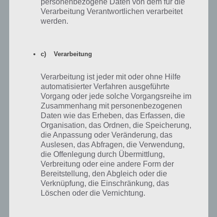
personenbezogene Daten von dem für die
Verarbeitung Verantwortlichen verarbeitet
werden.
c) Verarbeitung
Kassiere alle 2 Stunden zusätzliches Gold, indem du
deine Drachen streichelst
Verarbeitung ist jeder mit oder ohne Hilfe
automatisierter Verfahren ausgeführte
Vorgang oder jede solche Vorgangsreihe im
Tipp 4: Maximale Anzahl an Farmen
Zusammenhang mit personenbezogenen
errichten und Futter produzieren
Daten wie das Erheben, das Erfassen, die
Organisation, das Ordnen, die Speicherung,
die Anpassung oder Veränderung, das
Dragon Mania Legends ist ein klassisches Drachen Aufzuchtspiel.
Auslesen, das Abfragen, die Verwendung,
Daher musst du auch immer genug Futter haben. Futter baust du
die Offenlegung durch Übermittlung,
auf der Farm an. Achte also stets darauf, dass du maximale Anzahl
Verbreitung oder eine andere Form der
an Farmen auch gebaut hast, denn in regelmäßigen Abständen gibt
Bereitstellung, den Abgleich oder die
es beim Levelaufstieg auch neue Farmen zu errichten. Später solltest
Verknüpfung, die Einschränkung, das
du diese auf Level 2 upgraden, um auch längere Anbauzeiten als 30
Löschen oder die Vernichtung.
Minuten zu bekommen.