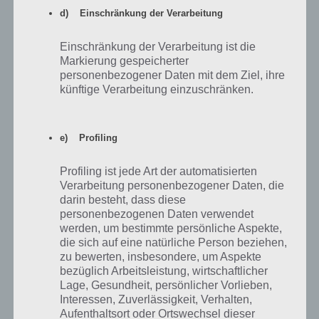
d) Einschränkung der Verarbeitung
Einschränkung der Verarbeitung ist die
Markierung gespeicherter
personenbezogener Daten mit dem Ziel, ihre
künftige Verarbeitung einzuschränken.
e) Profiling
Baue Futter an, um stets dieses auf Vorrat zu haben –
Profiling ist jede Art der automatisierten
Zu Beginn ist besser, die kurzen Anbauzeiten zu
Verarbeitung personenbezogener Daten, die
darin besteht, dass diese
nehmen.
personenbezogenen Daten verwendet
werden, um bestimmte persönliche Aspekte,
die sich auf eine natürliche Person beziehen,
Tipp 5: Dragon Mania Legends mit Facebook
zu bewerten, insbesondere, um Aspekte
verbinden
bezüglich Arbeitsleistung, wirtschaftlicher
Lage, Gesundheit, persönlicher Vorlieben,
Interessen, Zuverlässigkeit, Verhalten,
Wer über einen Facebook Account besitzt, sollte sogleich die Vorteile
Aufenthaltsort oder Ortswechsel dieser
von Dragon Mania Legends nutzen und sich mit diesen verbinden.