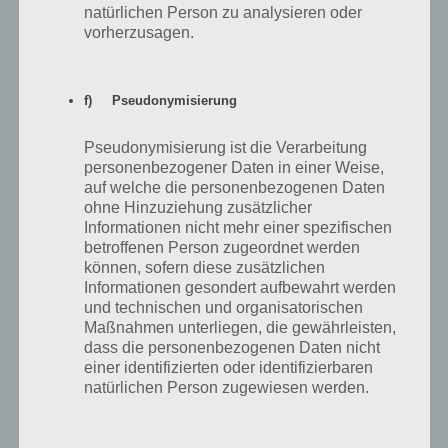
natürlichen Person zu analysieren oder
Es gibt einen exklusiven Drachen mit drei Elementen sowie 10
vorherzusagen.
Edelsteine. Wer später Dinge teilt, bekommt weitere Boni.
Weiterhin könnt ihr Freunde zu eurem Spiel hinzufügen und diese
dann besuchen. Die Verbindung zu Facebook kann auch jederzeit
f) Pseudonymisierung
wieder aufgehoben werden, den Drachen und die Edelsteine
behaltet ihr jedoch. Wenn du Freunde für Dragon Mania Legends
Pseudonymisierung ist die Verarbeitung
suchst, so kommentiere einfach unten in der Facebook Box direkt,
personenbezogener Daten in einer Weise,
sodass dich andere hinzufügen können.
auf welche die personenbezogenen Daten
ohne Hinzuziehung zusätzlicher
Informationen nicht mehr einer spezifischen
betroffenen Person zugeordnet werden
können, sofern diese zusätzlichen
Informationen gesondert aufbewahrt werden
und technischen und organisatorischen
Maßnahmen unterliegen, die gewährleisten,
dass die personenbezogenen Daten nicht
einer identifizierten oder identifizierbaren
natürlichen Person zugewiesen werden.