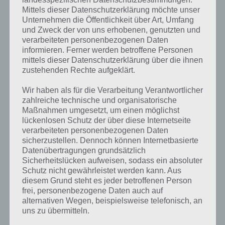
Mittels dieser Datenschutzerklärung möchte unser
Unternehmen die Öffentlichkeit über Art, Umfang
und Zweck der von uns erhobenen, genutzten und
verarbeiteten personenbezogenen Daten
informieren. Ferner werden betroffene Personen
mittels dieser Datenschutzerklärung über die ihnen
zustehenden Rechte aufgeklärt.
Wir haben als für die Verarbeitung Verantwortlicher
zahlreiche technische und organisatorische
Maßnahmen umgesetzt, um einen möglichst
lückenlosen Schutz der über diese Internetseite
Wenn du einen Angriff (Feuer, Erde usw) anklickst,
verarbeiteten personenbezogenen Daten
siehst du bei den gegnerischen Drachen eine Farbe.
sicherzustellen. Dennoch können Internetbasierte
Damit kannst du mehr Schaden in Dragon Mania
Datenübertragungen grundsätzlich
Sicherheitslücken aufweisen, sodass ein absoluter
Legends erreichen!
Schutz nicht gewährleistet werden kann. Aus
diesem Grund steht es jeder betroffenen Person
Hast du bei Dragon Mania Legends also einen Angriff ausgewählt,
frei, personenbezogene Daten auch auf
musst du nun warten bis der weiße Pfeil im grünen Bereich ist. Damit
alternativen Wegen, beispielsweise telefonisch, an
erreochst du einen perfekten Angriff und machst mehr Schaden, als
uns zu übermitteln.
wenn der Pfeil im grauen Bereich stehen bleibt. Aber aufgepasst: