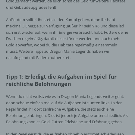
Gold gemacht werden, da euch sonst das Geld für weitere Habitate
und Gebäudeupgrades fehlt.
Außerdem solltet ihr stets in den Kampf gehen, denn ihr habt
maximal 3 Energie zur Verfügung (außer ihr seid VIP) und diese läd
sich erst wieder auf, wenn ihr Energie verbraucht habt. Füttere deine
Drachen regelmäßig, damit diese stärker werden und auch mehr
Gold abwerfen, wobei du die Habitate regelmäßig einsammeln
musst. Weitere Tipps zu Dragon Mania Legends haben wir
nachfolgend mit Bildern aufbereitet.
Tipp 1: Erledigt die Aufgaben im Spiel für
reichliche Belohnungen
Wenn du nicht weißt, wie es in Dragon Mania Legends weiter geht,
dann schaue einfach mal auf die Aufgabenliste unten links. In der
Regel findet ihr dort zahlreiche Aufgaben, die stets auch eine
Belohnung einbringen. Dies ist jedoch je Aufgabe unterschiedlich. Als
Belohnung kann es Gold, Futter, Edelsteine und Erfahrung geben.
In der Regel wirst du die Aufgaben ohnehin automatisch erledigen,