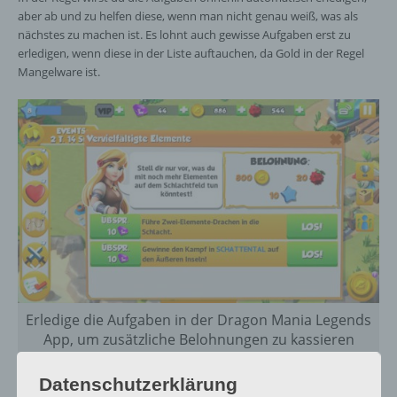
aber ab und zu helfen diese, wenn man nicht genau weiß, was als
nächstes zu machen ist. Es lohnt auch gewisse Aufgaben erst zu
erledigen, wenn diese in der Liste auftauchen, da Gold in der Regel
Mangelware ist.
Erledige die Aufgaben in der Dragon Mania Legends
App, um zusätzliche Belohnungen zu kassieren
Datenschutzerklärung