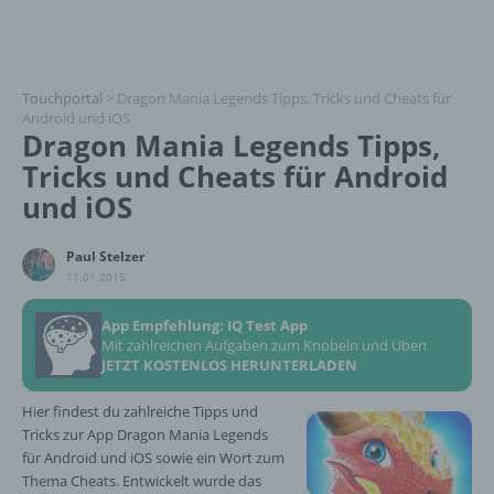
Touchportal
>
Dragon Mania Legends Tipps, Tricks und Cheats für
Android und iOS
Dragon Mania Legends Tipps,
Tricks und Cheats für Android
und iOS
Paul Stelzer
11.01.2015
App Empfehlung: IQ Test App
Mit zahlreichen Aufgaben zum Knobeln und Üben
JETZT KOSTENLOS HERUNTERLADEN
Hier findest du zahlreiche Tipps und
Tricks zur App Dragon Mania Legends
für Android und iOS sowie ein Wort zum
Thema Cheats. Entwickelt wurde das