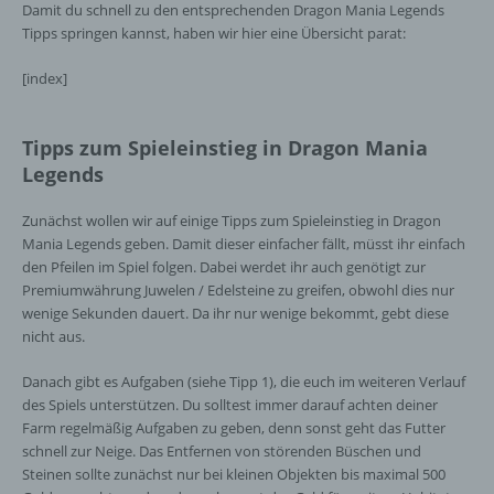
Damit du schnell zu den entsprechenden Dragon Mania Legends
Tipps springen kannst, haben wir hier eine Übersicht parat:
[index]
Tipps zum Spieleinstieg in Dragon Mania
Legends
Zunächst wollen wir auf einige Tipps zum Spieleinstieg in Dragon
Mania Legends geben. Damit dieser einfacher fällt, müsst ihr einfach
den Pfeilen im Spiel folgen. Dabei werdet ihr auch genötigt zur
Premiumwährung Juwelen / Edelsteine zu greifen, obwohl dies nur
wenige Sekunden dauert. Da ihr nur wenige bekommt, gebt diese
nicht aus.
Danach gibt es Aufgaben (siehe Tipp 1), die euch im weiteren Verlauf
des Spiels unterstützen. Du solltest immer darauf achten deiner
Farm regelmäßig Aufgaben zu geben, denn sonst geht das Futter
schnell zur Neige. Das Entfernen von störenden Büschen und
Steinen sollte zunächst nur bei kleinen Objekten bis maximal 500