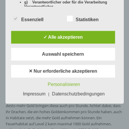
g) Verantwortlicher oder für die Verarbeitung
Verbinde Dragon Mania Legends mit Facebook und
Verantwortlicher
kassiere neben Edelsteinen auch einen exklusiven
Drachen
Essenziell
Statistiken
Verantwortlicher oder für die Verarbeitung
Verantwortlicher ist die natürliche oder
juristische Person, Behörde, Einrichtung
✓ Alle akzeptieren
oder andere Stelle, die allein oder
Tipp 6: Alle Drachen bis Level 4 füttern, im
gemeinsam mit anderen über die Zwecke
Kampf gesetzte Drachen weiter hochleveln
und Mittel der Verarbeitung von
Auswahl speichern
personenbezogenen Daten entscheidet.
Wenn du einen neuen Drachen ausgebrütet hast, so empfiehlt es
Sind die Zwecke und Mittel dieser
sich diesen zunächst bis auf Level 4 zu füttern. Ab diesem Level kann
Verarbeitung durch das Unionsrecht oder
der Drache nicht nur für Kämpfe eingesetzt werden, sondern steht
✕ Nur erforderliche akzeptieren
das Recht der Mitgliedstaaten vorgegeben,
auch zur Paarung bereit. Drachen, die du für den Kampf benötigst,
so kann der Verantwortliche
solltest du noch weiter hochleveln. Hier sollten vor allem seltene und
beziehungsweise können die bestimmten
Personalisieren
ungewöhnliche Drachen verwendet werden.
Kriterien seiner Benennung nach dem
Impressum
Datenschutzbedingungen
|
Unionsrecht oder dem Recht der
Umso höher die Drachen in Dragon Mania Legends im Level sind,
Mitgliedstaaten vorgesehen werden.
desto mehr Gold bringen diese auch pro Stunde. Achtet dabei, dass
ihr Drachen, die ein hohes Goldeinkommen pro Stunde haben, auch
in Habitate setzt, die mehr Gold aufnehmen können. Ein
h) Auftragsverarbeiter
Feuerhabitat auf Level 2 kann maximal 1000 Gold aufnehmen,