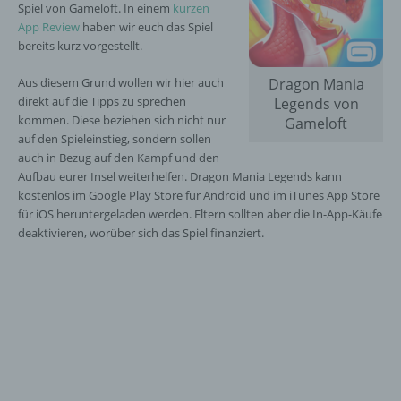
Spiel von Gameloft. In einem
kurzen
App Review
haben wir euch das Spiel
bereits kurz vorgestellt.
Aus diesem Grund wollen wir hier auch
Dragon Mania
direkt auf die Tipps zu sprechen
Legends von
kommen. Diese beziehen sich nicht nur
Gameloft
auf den Spieleinstieg, sondern sollen
auch in Bezug auf den Kampf und den
Aufbau eurer Insel weiterhelfen. Dragon Mania Legends kann
kostenlos im Google Play Store für Android und im iTunes App Store
für iOS heruntergeladen werden. Eltern sollten aber die In-App-Käufe
deaktivieren, worüber sich das Spiel finanziert.