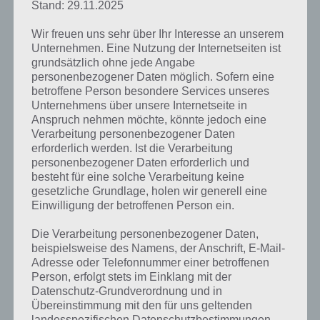
Tipp 2: Darauf solltest du im Kampf achten
Stand: 29.11.2025
Wir freuen uns sehr über Ihr Interesse an unserem
UPDATE:
Hier findest
du alle Tipps zum Kampf
!
Unternehmen. Eine Nutzung der Internetseiten ist
grundsätzlich ohne jede Angabe
Die wohl wichtigste Aktivität in Dragon Mania Legends ist der Kampf,
personenbezogener Daten möglich. Sofern eine
denn auch hier gibt es reichlich Belohnung und darauf arbeitet man
betroffene Person besondere Services unseres
schließlich hin. Wir werden in Kürze weitere Kampf Tipps auflisten,
Unternehmens über unsere Internetseite in
daher hier zunächst nur die Grundlagen.
Anspruch nehmen möchte, könnte jedoch eine
Verarbeitung personenbezogener Daten
Zunächst einmal ist es wichtig zu schauen, gegen welche Drachen
erforderlich werden. Ist die Verarbeitung
man antritt. Das erste Zeichen eines jeden Drachen definiert dabei
personenbezogener Daten erforderlich und
seine Schwäche. Gegen Wind beispielsweise sind Feuerangriffe
besteht für eine solche Verarbeitung keine
anzuraten. Damit man auch im Kampf weiß, was sich lohnt, haben
gesetzliche Grundlage, holen wir generell eine
die Entwickler ein nettes Feature integriert, wie auch unten im
Einwilligung der betroffenen Person ein.
Screenshot zu sehen.
Die Verarbeitung personenbezogener Daten,
Hast du den Feuerangriff aktiviert, siehst du bei den anderen
beispielsweise des Namens, der Anschrift, E-Mail-
Drachen eine grüne, gelbe oder rote Umrandung. Am besten ist ein
Adresse oder Telefonnummer einer betroffenen
grünes Schwer / grüner Kreis, denn damit machst du mit dem Angriff
Person, erfolgt stets im Einklang mit der
mehr Schaden. Außerdem siehst du rechts als Balken, wieviel
Datenschutz-Grundverordnung und in
Trefferpunkte du dem Gegner abnehmen wirst.
Übereinstimmung mit den für uns geltenden
landesspezifischen Datenschutzbestimmungen.