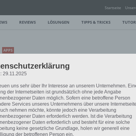
Startseite
Unser
EWS
REVIEWS
LÖSUNGEN
TIPPS & TRICKS
TUTOR
APPS
APP ERWÄHNUNGEN DER
enschutzerklärung
WOCHE #6 – 2015
: 29.11.2025
PAUL STELZER
-
08. FEBRUAR 2015
reuen uns sehr über Ihr Interesse an unserem Unternehmen. Ein
[caption id="attachment_19672"
ng der Internetseiten ist grundsätzlich ohne jede Angabe
align="alignright" width="150"] App
nenbezogener Daten möglich. Sofern eine betroffene Person
Erwähnungen der Woche[/caption]
dere Services unseres Unternehmens über unsere Internetseite
Heute haben wir in unseren Apps der
uch nehmen möchte, könnte jedoch eine Verarbeitung
gelistet. Diese gibt…
nenbezogener Daten erforderlich werden. Ist die Verarbeitung
nenbezogener Daten erforderlich und besteht für eine solche
beitung keine gesetzliche Grundlage, holen wir generell eine
lligung der betroffenen Person ein.