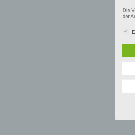
Die V
der A
Perso
und i
E
Daten
unser
uns e
infor
Daten
Wir h
und o
lücke
perso
Inter
aufwe
Aus d
perso
telef