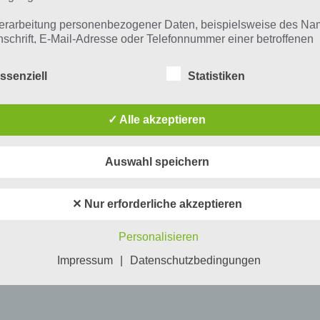
erarbeitung personenbezogener Daten, beispielsweise des Na
nschrift, E-Mail-Adresse oder Telefonnummer einer betroffenen
n, erfolgt stets im Einklang mit der Datenschutz-Grundverordnu
n Übereinstimmung mit den für uns geltenden landesspezifisch
ssenziell
Statistiken
schutzbestimmungen. Mittels dieser Datenschutzerklärung mö
 Unternehmen die Öffentlichkeit über Art, Umfang und Zweck de
rhobenen, genutzten und verarbeiteten personenbezogenen Da
✓ Alle akzeptieren
mieren. Ferner werden betroffene Personen mittels dieser
schutzerklärung über die ihnen zustehenden Rechte aufgeklärt
Auswahl speichern
aben als für die Verarbeitung Verantwortlicher zahlreiche techn
rganisatorische Maßnahmen umgesetzt, um einen möglichst
nlosen Schutz der über diese Internetseite verarbeiteten
✕ Nur erforderliche akzeptieren
nenbezogenen Daten sicherzustellen. Dennoch können
netbasierte Datenübertragungen grundsätzlich Sicherheitslücke
Personalisieren
isen, sodass ein absoluter Schutz nicht gewährleistet werden k
iesem Grund steht es jeder betroffenen Person frei,
Impressum
|
Datenschutzbedingungen
nenbezogene Daten auch auf alternativen Wegen, beispielswe
onisch, an uns zu übermitteln.