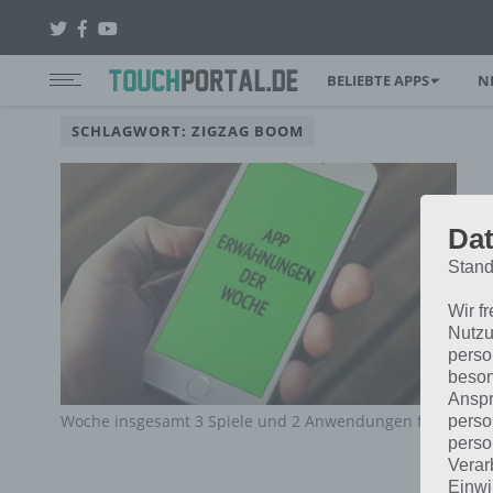
BELIEBTE APPS
N
SCHLAGWORT: ZIGZAG BOOM
Dat
Stand
Wir f
Nutzu
perso
beson
Anspr
Woche insgesamt 3 Spiele und 2 Anwendungen für euch auf
perso
perso
Verar
Einwi