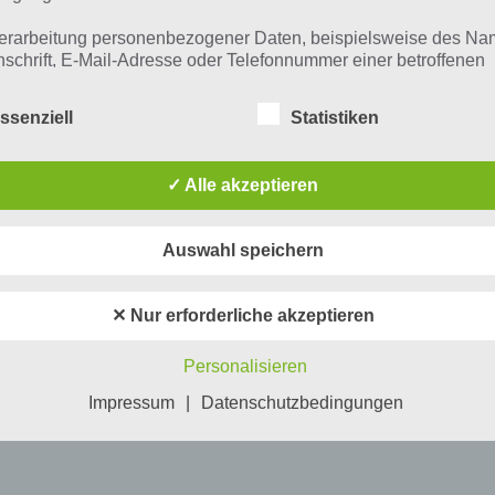
erarbeitung personenbezogener Daten, beispielsweise des Na
nschrift, E-Mail-Adresse oder Telefonnummer einer betroffenen
n, erfolgt stets im Einklang mit der Datenschutz-Grundverordnu
n Übereinstimmung mit den für uns geltenden landesspezifisch
ssenziell
Statistiken
schutzbestimmungen. Mittels dieser Datenschutzerklärung mö
 Unternehmen die Öffentlichkeit über Art, Umfang und Zweck de
rhobenen, genutzten und verarbeiteten personenbezogenen Da
✓ Alle akzeptieren
mieren. Ferner werden betroffene Personen mittels dieser
schutzerklärung über die ihnen zustehenden Rechte aufgeklärt
Auswahl speichern
aben als für die Verarbeitung Verantwortlicher zahlreiche techn
rganisatorische Maßnahmen umgesetzt, um einen möglichst
nlosen Schutz der über diese Internetseite verarbeiteten
✕ Nur erforderliche akzeptieren
nenbezogenen Daten sicherzustellen. Dennoch können
netbasierte Datenübertragungen grundsätzlich Sicherheitslücke
Personalisieren
isen, sodass ein absoluter Schutz nicht gewährleistet werden k
iesem Grund steht es jeder betroffenen Person frei,
Impressum
|
Datenschutzbedingungen
nenbezogene Daten auch auf alternativen Wegen, beispielswe
onisch, an uns zu übermitteln.