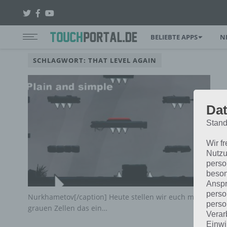
BELIEBTE APPS
N
SCHLAGWORT: THAT LEVEL AGAIN
Dat
Stand
Wir f
Nutzu
perso
beson
Anspr
perso
Nurkhametov[/caption] Heute stellen wir euch mit That Lev
perso
grauen Zellen das ein…
Verar
Einwi