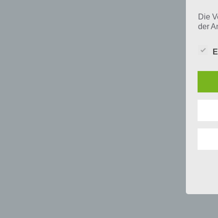
Die V
der A
Perso
und i
E
Daten
unser
uns e
infor
Daten
Wir h
und o
lücke
perso
Inter
aufwe
Aus d
perso
telef