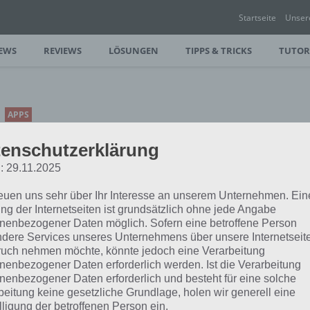
Startseite
Unser
EWS
REVIEWS
LÖSUNGEN
TIPPS & TRICKS
TUTOR
APPS
THAT LEVEL AGAIN:
enschutzerklärung
KREATIVES RÄTSELSPIEL
: 29.11.2025
MIT EINFACHER GRAFIK
reuen uns sehr über Ihr Interesse an unserem Unternehmen. Ein
PAUL STELZER
-
26. NOVEMBER 2015
ng der Internetseiten ist grundsätzlich ohne jede Angabe
[caption id="attachment_23302"
nenbezogener Daten möglich. Sofern eine betroffene Person
dere Services unseres Unternehmens über unsere Internetseite
align="alignright" width="150"] That
uch nehmen möchte, könnte jedoch eine Verarbeitung
Level Again von Tagir
nenbezogener Daten erforderlich werden. Ist die Verarbeitung
el Again ein Rätselspiel vor, das eure
nenbezogener Daten erforderlich und besteht für eine solche
beitung keine gesetzliche Grundlage, holen wir generell eine
lligung der betroffenen Person ein.