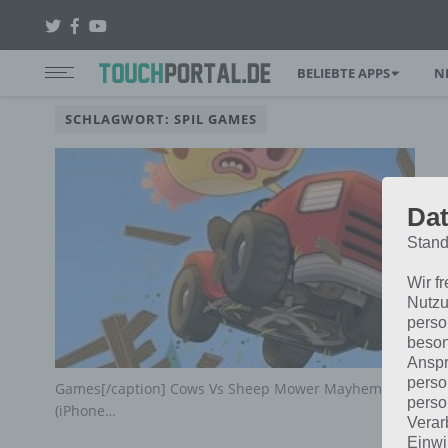
BELIEBTE APPS
N
SCHLAGWORT: SPIL GAMES
Dat
Stand
Wir f
Nutzu
perso
beson
Anspr
perso
Games[/caption] Cows Vs Sheep Mower Mayhem ist ein neu
perso
(iPhone…
Verar
Einwi