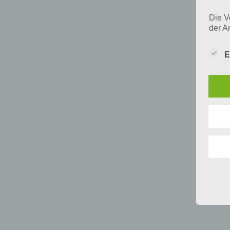
Die V
der A
Perso
und i
E
Daten
unser
uns e
infor
Daten
Wir h
und o
lücke
perso
Inter
aufwe
Aus d
perso
telef