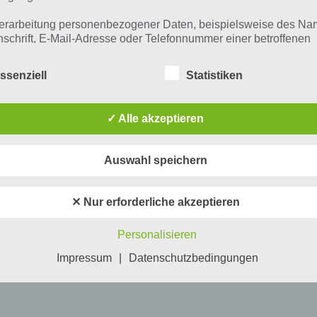
erarbeitung personenbezogener Daten, beispielsweise des Na
nschrift, E-Mail-Adresse oder Telefonnummer einer betroffenen
n, erfolgt stets im Einklang mit der Datenschutz-Grundverordnu
n Übereinstimmung mit den für uns geltenden landesspezifisch
ssenziell
Statistiken
schutzbestimmungen. Mittels dieser Datenschutzerklärung mö
 Unternehmen die Öffentlichkeit über Art, Umfang und Zweck de
rhobenen, genutzten und verarbeiteten personenbezogenen Da
✓ Alle akzeptieren
mieren. Ferner werden betroffene Personen mittels dieser
schutzerklärung über die ihnen zustehenden Rechte aufgeklärt
Auswahl speichern
aben als für die Verarbeitung Verantwortlicher zahlreiche techn
rganisatorische Maßnahmen umgesetzt, um einen möglichst
nlosen Schutz der über diese Internetseite verarbeiteten
✕ Nur erforderliche akzeptieren
nenbezogenen Daten sicherzustellen. Dennoch können
netbasierte Datenübertragungen grundsätzlich Sicherheitslücke
Personalisieren
isen, sodass ein absoluter Schutz nicht gewährleistet werden k
iesem Grund steht es jeder betroffenen Person frei,
Impressum
|
Datenschutzbedingungen
nenbezogene Daten auch auf alternativen Wegen, beispielswe
onisch, an uns zu übermitteln.