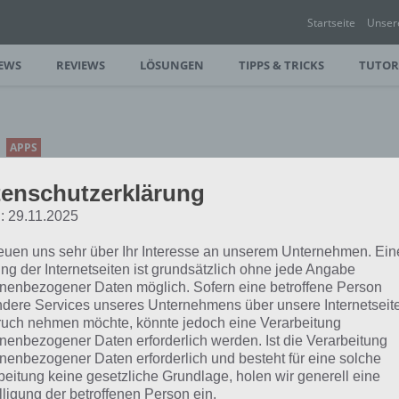
Startseite
Unser
EWS
REVIEWS
LÖSUNGEN
TIPPS & TRICKS
TUTOR
APPS
COWS VS SHEEP: DAS
enschutzerklärung
VERRÜCKTE ARCADE SPIEL
: 29.11.2025
FÜR ANDROID UND IOS
reuen uns sehr über Ihr Interesse an unserem Unternehmen. Ein
PAUL STELZER
-
31. MÄRZ 2016
ng der Internetseiten ist grundsätzlich ohne jede Angabe
[caption id="attachment_24336"
nenbezogener Daten möglich. Sofern eine betroffene Person
dere Services unseres Unternehmens über unsere Internetseite
align="alignright" width="150"] Cows Vs
uch nehmen möchte, könnte jedoch eine Verarbeitung
Sheep Mower Mayhem von Spil
nenbezogener Daten erforderlich werden. Ist die Verarbeitung
es Arcade Spiel für Android und iOS
nenbezogener Daten erforderlich und besteht für eine solche
beitung keine gesetzliche Grundlage, holen wir generell eine
lligung der betroffenen Person ein.