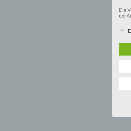
Die V
der A
Perso
und i
E
Daten
unser
uns e
infor
Daten
Wir h
und o
lücke
perso
Inter
aufwe
Aus d
perso
telef