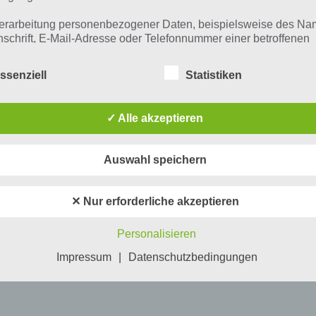
erarbeitung personenbezogener Daten, beispielsweise des Na
nschrift, E-Mail-Adresse oder Telefonnummer einer betroffenen
n, erfolgt stets im Einklang mit der Datenschutz-Grundverordnu
n Übereinstimmung mit den für uns geltenden landesspezifisch
ssenziell
Statistiken
schutzbestimmungen. Mittels dieser Datenschutzerklärung mö
 Unternehmen die Öffentlichkeit über Art, Umfang und Zweck de
rhobenen, genutzten und verarbeiteten personenbezogenen Da
✓ Alle akzeptieren
mieren. Ferner werden betroffene Personen mittels dieser
schutzerklärung über die ihnen zustehenden Rechte aufgeklärt
Auswahl speichern
aben als für die Verarbeitung Verantwortlicher zahlreiche techn
rganisatorische Maßnahmen umgesetzt, um einen möglichst
nlosen Schutz der über diese Internetseite verarbeiteten
✕ Nur erforderliche akzeptieren
nenbezogenen Daten sicherzustellen. Dennoch können
netbasierte Datenübertragungen grundsätzlich Sicherheitslücke
Personalisieren
isen, sodass ein absoluter Schutz nicht gewährleistet werden k
iesem Grund steht es jeder betroffenen Person frei,
Impressum
|
Datenschutzbedingungen
nenbezogene Daten auch auf alternativen Wegen, beispielswe
onisch, an uns zu übermitteln.