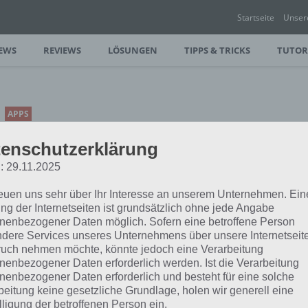
Startseite
Unser
EWS
REVIEWS
LÖSUNGEN
TIPPS & TRICKS
TUTOR
APPS
SPIEL FÜR DEIN LAND: DIE
enschutzerklärung
APP ZUR QUIZ-SHOW –
: 29.11.2025
DEUTSCHLAND,
ÖSTERREICH UND
reuen uns sehr über Ihr Interesse an unserem Unternehmen. Ein
ng der Internetseiten ist grundsätzlich ohne jede Angabe
SCHWEIZ IM VERGLEICH
nenbezogener Daten möglich. Sofern eine betroffene Person
dere Services unseres Unternehmens über unsere Internetseite
PAUL STELZER
-
21. OKTOBER 2015
uch nehmen möchte, könnte jedoch eine Verarbeitung
"150"] Spiel für dein Land App vom
nenbezogener Daten erforderlich werden. Ist die Verarbeitung
n die Spiel für dein Land App bereits
nenbezogener Daten erforderlich und besteht für eine solche
beitung keine gesetzliche Grundlage, holen wir generell eine
lligung der betroffenen Person ein.