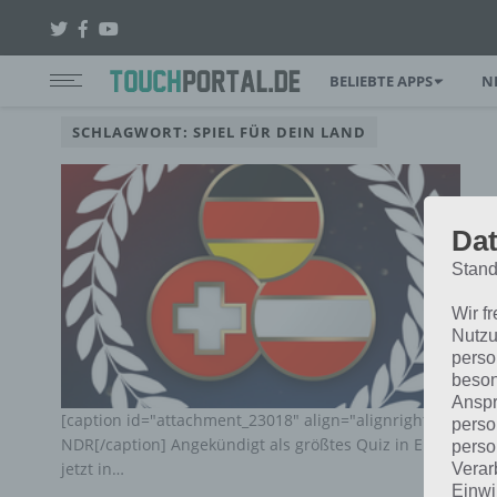
BELIEBTE APPS
N
SCHLAGWORT: SPIEL FÜR DEIN LAND
Dat
Stand
Wir f
Nutzu
perso
beson
Anspr
[caption id="attachment_23018" align="alignright" width=
perso
NDR[/caption] Angekündigt als größtes Quiz in Europa kan
perso
jetzt in…
Verar
Einwi