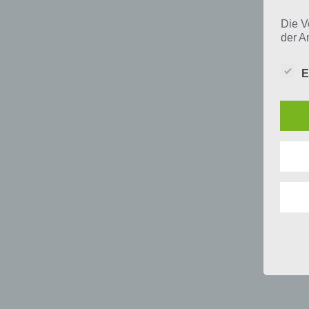
Die V
der A
Perso
und i
E
Daten
unser
uns e
infor
Daten
Wir h
und o
lücke
perso
Inter
aufwe
Aus d
perso
telef