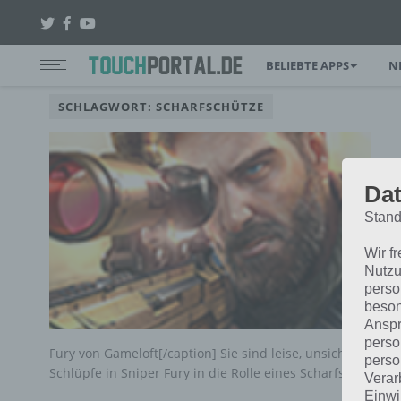
BELIEBTE APPS
N
SCHLAGWORT: SCHARFSCHÜTZE
Dat
Stand
Wir f
Nutzu
perso
beson
Anspr
perso
Fury von Gameloft[/caption] Sie sind leise, unsichtbar, abe
perso
Schlüpfe in Sniper Fury in die Rolle eines Scharfschützen,
Verar
Einwi