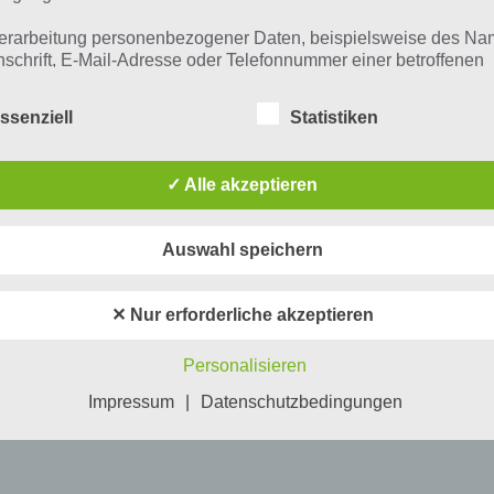
erarbeitung personenbezogener Daten, beispielsweise des Na
nschrift, E-Mail-Adresse oder Telefonnummer einer betroffenen
n, erfolgt stets im Einklang mit der Datenschutz-Grundverordnu
n Übereinstimmung mit den für uns geltenden landesspezifisch
ssenziell
Statistiken
schutzbestimmungen. Mittels dieser Datenschutzerklärung mö
 Unternehmen die Öffentlichkeit über Art, Umfang und Zweck de
rhobenen, genutzten und verarbeiteten personenbezogenen Da
✓ Alle akzeptieren
mieren. Ferner werden betroffene Personen mittels dieser
schutzerklärung über die ihnen zustehenden Rechte aufgeklärt
Auswahl speichern
aben als für die Verarbeitung Verantwortlicher zahlreiche techn
rganisatorische Maßnahmen umgesetzt, um einen möglichst
nlosen Schutz der über diese Internetseite verarbeiteten
✕ Nur erforderliche akzeptieren
nenbezogenen Daten sicherzustellen. Dennoch können
netbasierte Datenübertragungen grundsätzlich Sicherheitslücke
Personalisieren
isen, sodass ein absoluter Schutz nicht gewährleistet werden k
iesem Grund steht es jeder betroffenen Person frei,
Impressum
|
Datenschutzbedingungen
nenbezogene Daten auch auf alternativen Wegen, beispielswe
onisch, an uns zu übermitteln.