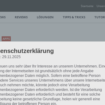
Startseite
Unser
EWS
REVIEWS
LÖSUNGEN
TIPPS & TRICKS
TUTOR
APPS
SNIPER FURY:
enschutzerklärung
KOSTENLOSER SHOOTER
: 29.11.2025
AUF KOSTEN DES
SPIELVERGNÜGENS
reuen uns sehr über Ihr Interesse an unserem Unternehmen. Ein
ng der Internetseiten ist grundsätzlich ohne jede Angabe
PAUL STELZER
-
26. DEZEMBER 2015
nenbezogener Daten möglich. Sofern eine betroffene Person
dere Services unseres Unternehmens über unsere Internetseite
[caption id="attachment_23649"
uch nehmen möchte, könnte jedoch eine Verarbeitung
align="alignright" width="150"] Sniper
nenbezogener Daten erforderlich werden. Ist die Verarbeitung
r vor allem gefürchtet und tödlich.
nenbezogener Daten erforderlich und besteht für eine solche
…
beitung keine gesetzliche Grundlage, holen wir generell eine
lligung der betroffenen Person ein.