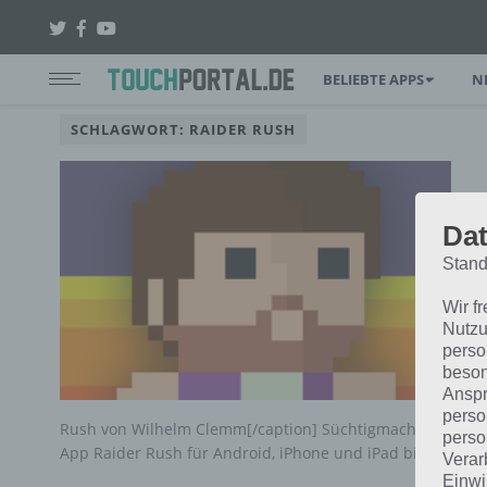
BELIEBTE APPS
N
SCHLAGWORT: RAIDER RUSH
Dat
Stand
Wir f
Nutzu
perso
beson
Anspr
perso
Rush von Wilhelm Clemm[/caption] Süchtigmachend, einfach
perso
App Raider Rush für Android, iPhone und iPad bietet alles
Verar
Einwi