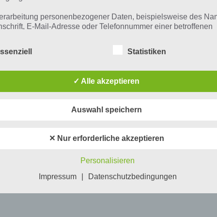
erarbeitung personenbezogener Daten, beispielsweise des Na
nschrift, E-Mail-Adresse oder Telefonnummer einer betroffenen
n, erfolgt stets im Einklang mit der Datenschutz-Grundverordnu
n Übereinstimmung mit den für uns geltenden landesspezifisch
ssenziell
Statistiken
schutzbestimmungen. Mittels dieser Datenschutzerklärung mö
 Unternehmen die Öffentlichkeit über Art, Umfang und Zweck de
rhobenen, genutzten und verarbeiteten personenbezogenen Da
✓ Alle akzeptieren
mieren. Ferner werden betroffene Personen mittels dieser
schutzerklärung über die ihnen zustehenden Rechte aufgeklärt
Auswahl speichern
aben als für die Verarbeitung Verantwortlicher zahlreiche techn
rganisatorische Maßnahmen umgesetzt, um einen möglichst
nlosen Schutz der über diese Internetseite verarbeiteten
✕ Nur erforderliche akzeptieren
nenbezogenen Daten sicherzustellen. Dennoch können
netbasierte Datenübertragungen grundsätzlich Sicherheitslücke
Personalisieren
isen, sodass ein absoluter Schutz nicht gewährleistet werden k
iesem Grund steht es jeder betroffenen Person frei,
Impressum
|
Datenschutzbedingungen
nenbezogene Daten auch auf alternativen Wegen, beispielswe
onisch, an uns zu übermitteln.