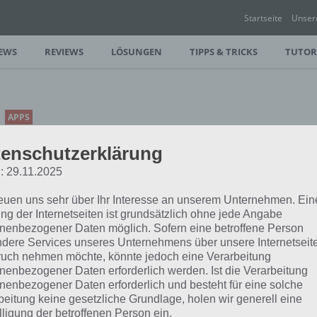
Startseite
Unser
EWS
REVIEWS
LÖSUNGEN
TIPPS & TRICKS
TUTOR
APPS
RAIDER RUSH: TOLLES
enschutzerklärung
PLATTFORM-SPIEL MIT
: 29.11.2025
SUCHTPOTENZIAL UND
PIXELOPTIK
reuen uns sehr über Ihr Interesse an unserem Unternehmen. Ein
ng der Internetseiten ist grundsätzlich ohne jede Angabe
PAUL STELZER
-
06. SEPTEMBER 2015
nenbezogener Daten möglich. Sofern eine betroffene Person
dere Services unseres Unternehmens über unsere Internetseite
[caption id="attachment_22553"
uch nehmen möchte, könnte jedoch eine Verarbeitung
align="alignright" width="150"] Raider
nenbezogener Daten erforderlich werden. Ist die Verarbeitung
 zu erlernen und tolle Pixelgrafik: Die
nenbezogener Daten erforderlich und besteht für eine solche
,…
beitung keine gesetzliche Grundlage, holen wir generell eine
lligung der betroffenen Person ein.