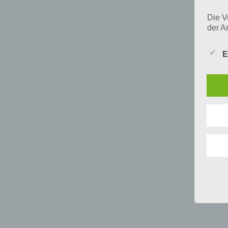
Die V
der A
Perso
und i
E
Daten
unser
uns e
infor
Daten
Wir h
und o
lücke
perso
Inter
aufwe
Aus d
perso
telef