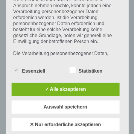
FREISCHALTEN – OHNE IN-APP-
Anspruch nehmen möchte, könnte jedoch eine
KAUF
Verarbeitung personenbezogener Daten
erforderlich werden. Ist die Verarbeitung
PAUL STELZER
-
14. NOVEMBER 2012
personenbezogener Daten erforderlich und
besteht für eine solche Verarbeitung keine
Die Spiele App Angry Birds Star Wars ist derzeit sehr
gesetzliche Grundlage, holen wir generell eine
beliebt bei den Spielern. Dabei gibt es bereits 80 Level
Einwilligung der betroffenen Person ein.
+ Bonus Level. Außerdem gibt es noch…
Die Verarbeitung personenbezogener Daten,
beispielsweise des Namens, der Anschrift, E-Mail-
Adresse oder Telefonnummer einer betroffenen
Essenziell
Statistiken
Person, erfolgt stets im Einklang mit der
Datenschutz-Grundverordnung und in
Übereinstimmung mit den für uns geltenden
landesspezifischen Datenschutzbestimmungen.
✓ Alle akzeptieren
Mittels dieser Datenschutzerklärung möchte unser
Unternehmen die Öffentlichkeit über Art, Umfang
Auswahl speichern
und Zweck der von uns erhobenen, genutzten und
verarbeiteten personenbezogenen Daten
informieren. Ferner werden betroffene Personen
✕ Nur erforderliche akzeptieren
mittels dieser Datenschutzerklärung über die ihnen
zustehenden Rechte aufgeklärt.