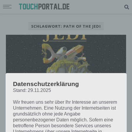
SCHLAGWORT: PATH OF THE JEDI
Datenschutzerklärung
Stand: 29.11.2025
Wir freuen uns sehr über Ihr Interesse an unserem
Unternehmen. Eine Nutzung der Internetseiten ist
TIPPS & TRICKS
grundsätzlich ohne jede Angabe
ANGRY BIRDS STAR WARS: PATH OF
personenbezogener Daten möglich. Sofern eine
betroffene Person besondere Services unseres
THE JEDI KOSTENLOS
Unternehmens über unsere Internetseite in