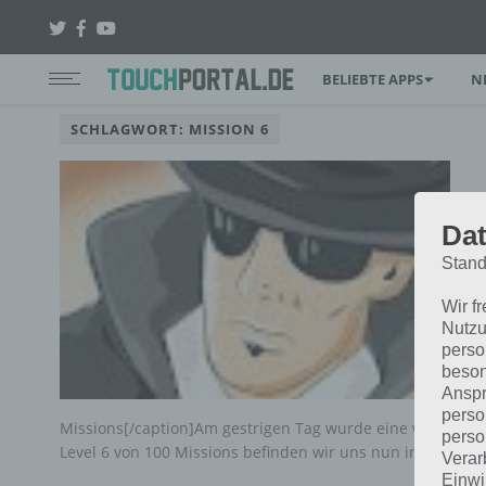
BELIEBTE APPS
N
SCHLAGWORT: MISSION 6
Dat
Stand
Wir f
Nutzu
perso
beson
Anspr
perso
Missions[/caption]Am gestrigen Tag wurde eine weitere Mi
perso
Level 6 von 100 Missions befinden wir uns nun in…
Verar
Einwi