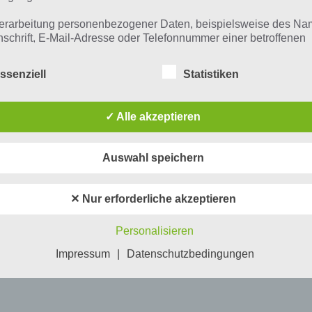
erarbeitung personenbezogener Daten, beispielsweise des Na
nschrift, E-Mail-Adresse oder Telefonnummer einer betroffenen
n, erfolgt stets im Einklang mit der Datenschutz-Grundverordnu
n Übereinstimmung mit den für uns geltenden landesspezifisch
ssenziell
Statistiken
schutzbestimmungen. Mittels dieser Datenschutzerklärung mö
 Unternehmen die Öffentlichkeit über Art, Umfang und Zweck de
rhobenen, genutzten und verarbeiteten personenbezogenen Da
✓ Alle akzeptieren
mieren. Ferner werden betroffene Personen mittels dieser
schutzerklärung über die ihnen zustehenden Rechte aufgeklärt
Auswahl speichern
aben als für die Verarbeitung Verantwortlicher zahlreiche techn
rganisatorische Maßnahmen umgesetzt, um einen möglichst
nlosen Schutz der über diese Internetseite verarbeiteten
✕ Nur erforderliche akzeptieren
nenbezogenen Daten sicherzustellen. Dennoch können
netbasierte Datenübertragungen grundsätzlich Sicherheitslücke
Personalisieren
isen, sodass ein absoluter Schutz nicht gewährleistet werden k
iesem Grund steht es jeder betroffenen Person frei,
Impressum
|
Datenschutzbedingungen
nenbezogene Daten auch auf alternativen Wegen, beispielswe
onisch, an uns zu übermitteln.