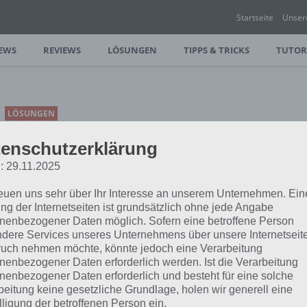
Startseite
Unser
EWS
REVIEWS
LÖSUNGEN
TIPPS & TRICKS
TUTOR
LÖSUNGEN
100 MISSIONS LEVEL 6
enschutzerklärung
LÖSUNG UND
: 29.11.2025
WALKTHROUGH FÜR
ANDROID
reuen uns sehr über Ihr Interesse an unserem Unternehmen. Ein
ng der Internetseiten ist grundsätzlich ohne jede Angabe
PAUL STELZER
-
05. OKTOBER 2012
nenbezogener Daten möglich. Sofern eine betroffene Person
dere Services unseres Unternehmens über unsere Internetseite
[caption id="attachment_2489"
uch nehmen möchte, könnte jedoch eine Verarbeitung
align="alignleft" width="124"] 100
nenbezogener Daten erforderlich werden. Ist die Verarbeitung
ssion bei 100 Missions hinzugefügt. In
nenbezogener Daten erforderlich und besteht für eine solche
beitung keine gesetzliche Grundlage, holen wir generell eine
lligung der betroffenen Person ein.