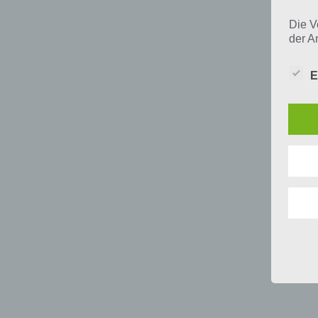
Die V
der A
Perso
und i
E
Daten
unser
uns e
infor
Daten
Wir h
und o
lücke
perso
Inter
aufwe
Aus d
perso
telef