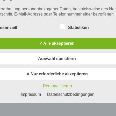
erarbeitung personenbezogener Daten, beispielsweise des Na
nschrift, E-Mail-Adresse oder Telefonnummer einer betroffenen
n, erfolgt stets im Einklang mit der Datenschutz-Grundverordnu
n Übereinstimmung mit den für uns geltenden landesspezifisch
ssenziell
Statistiken
schutzbestimmungen. Mittels dieser Datenschutzerklärung mö
 Unternehmen die Öffentlichkeit über Art, Umfang und Zweck de
rhobenen, genutzten und verarbeiteten personenbezogenen Da
✓ Alle akzeptieren
mieren. Ferner werden betroffene Personen mittels dieser
schutzerklärung über die ihnen zustehenden Rechte aufgeklärt
Auswahl speichern
aben als für die Verarbeitung Verantwortlicher zahlreiche techn
rganisatorische Maßnahmen umgesetzt, um einen möglichst
nlosen Schutz der über diese Internetseite verarbeiteten
✕ Nur erforderliche akzeptieren
nenbezogenen Daten sicherzustellen. Dennoch können
netbasierte Datenübertragungen grundsätzlich Sicherheitslücke
Personalisieren
isen, sodass ein absoluter Schutz nicht gewährleistet werden k
iesem Grund steht es jeder betroffenen Person frei,
Impressum
|
Datenschutzbedingungen
nenbezogene Daten auch auf alternativen Wegen, beispielswe
onisch, an uns zu übermitteln.