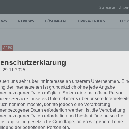
Startseite
Unser
EWS
REVIEWS
LÖSUNGEN
TIPPS & TRICKS
TUTOR
APPS
FUNKTIONSPLOTTER:
enschutzerklärung
DEN GRAFISCHEN
: 29.11.2025
TASCHENRECHNER IN DER
HOSENTASCHE
reuen uns sehr über Ihr Interesse an unserem Unternehmen. Ein
ng der Internetseiten ist grundsätzlich ohne jede Angabe
PAUL STELZER
-
02. MAI 2016
nenbezogener Daten möglich. Sofern eine betroffene Person
dere Services unseres Unternehmens über unsere Internetseite
[caption id="attachment_24527"
uch nehmen möchte, könnte jedoch eine Verarbeitung
align="alignright" width="150"]
nenbezogener Daten erforderlich werden. Ist die Verarbeitung
über einer kniffligen Matheaufgabe mit
nenbezogener Daten erforderlich und besteht für eine solche
noch…
beitung keine gesetzliche Grundlage, holen wir generell eine
lligung der betroffenen Person ein.