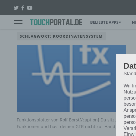
BELIEBTE APPS
N
SCHLAGWORT: KOORDINATENSYSTEM
Dat
Stand
Wir f
Nutzu
perso
beson
Anspr
perso
Funktionsplotter von Rolf Borst[/caption] Du sitzt gerade 
perso
Funktionen und hast deinen GTR nicht zur Hand, weil er 
Verar
Einwi