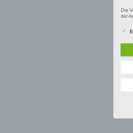
Die V
der A
Perso
und i
E
Daten
unser
uns e
infor
Daten
Wir h
und o
lücke
perso
Inter
aufwe
Aus d
perso
telef