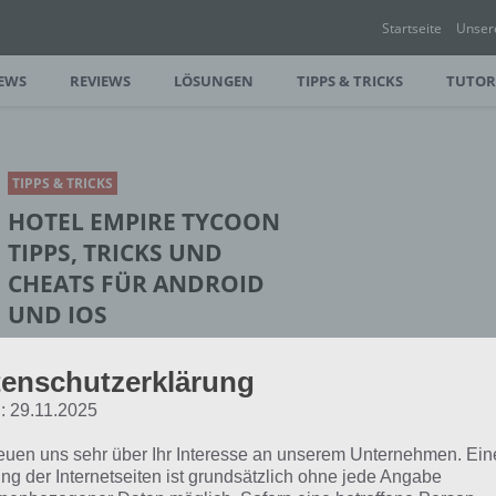
Startseite
Unser
EWS
REVIEWS
LÖSUNGEN
TIPPS & TRICKS
TUTOR
TIPPS & TRICKS
HOTEL EMPIRE TYCOON
TIPPS, TRICKS UND
CHEATS FÜR ANDROID
UND IOS
PAUL STELZER
-
15. DEZEMBER 2019
enschutzerklärung
[caption id="attachment_50675"
: 29.11.2025
align="alignright" width="150"] Hotel
le Hotel Empire Tycoon Tipps, Tricks und
reuen uns sehr über Ihr Interesse an unserem Unternehmen. Ein
ng der Internetseiten ist grundsätzlich ohne jede Angabe