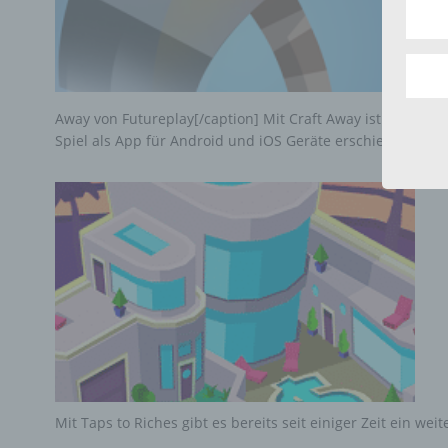
aufwe
Aus d
perso
telef
Away von Futureplay[/caption] Mit Craft Away ist ein neues
Spiel als App für Android und iOS Geräte erschienen. Die
Begr
Die D
Europ
Daten
Daten
Kunde
dies 
Begrif
Wir v
folge
Mit Taps to Riches gibt es bereits seit einiger Zeit ein we