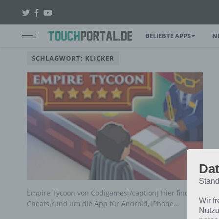
BELIEBTE APPS
N
SCHLAGWORT: KLICKER
Dat
Stand
Empire Tycoon von Codigames[/caption] Hier findest du al
Wir f
Cheats rund um die App für Android, iPhone…
Nutzu