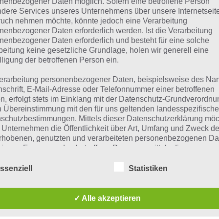
nenbezogener Daten möglich. Sofern eine betroffene Person
dere Services unseres Unternehmens über unsere Internetseite
TIPPS & TRICKS
uch nehmen möchte, könnte jedoch eine Verarbeitung
IDLE SUPERMARKET
nenbezogener Daten erforderlich werden. Ist die Verarbeitung
nenbezogener Daten erforderlich und besteht für eine solche
TYCOON TIPPS, TRICKS
beitung keine gesetzliche Grundlage, holen wir generell eine
UND CHEATS FÜR
lligung der betroffenen Person ein.
ANDROID UND IOS
erarbeitung personenbezogener Daten, beispielsweise des Na
nschrift, E-Mail-Adresse oder Telefonnummer einer betroffenen
PAUL STELZER
-
15. DEZEMBER 2019
n, erfolgt stets im Einklang mit der Datenschutz-Grundverordnu
[caption id="attachment_50671"
n Übereinstimmung mit den für uns geltenden landesspezifisch
align="alignright" width="150"] Idle
schutzbestimmungen. Mittels dieser Datenschutzerklärung mö
du alle Idle Supermarket Tycoon Tipps,
 Unternehmen die Öffentlichkeit über Art, Umfang und Zweck de
rhobenen, genutzten und verarbeiteten personenbezogenen Da
mieren. Ferner werden betroffene Personen mittels dieser
schutzerklärung über die ihnen zustehenden Rechte aufgeklärt
APPS
ssenziell
Statistiken
aben als für die Verarbeitung Verantwortlicher zahlreiche techn
CRAFT AWAY: NEUES
rganisatorische Maßnahmen umgesetzt, um einen möglichst
KLICKER-SPIEL FÜR
nlosen Schutz der über diese Internetseite verarbeiteten
✓ Alle akzeptieren
nenbezogenen Daten sicherzustellen. Dennoch können
ANDROID, IPHONE UND
netbasierte Datenübertragungen grundsätzlich Sicherheitslücke