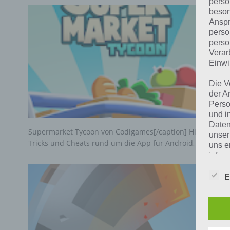
perso
beson
Anspr
perso
perso
Verar
Einwi
Die V
der A
Perso
und i
Daten
Supermarket Tycoon von Codigames[/caption] Hier findest 
unser
Tricks und Cheats rund um die App für Android, iPhone…
uns e
infor
Daten
E
Wir h
und o
lücke
perso
Inter