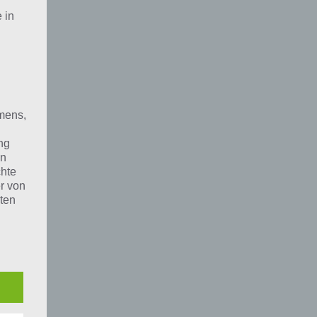
 in
mens,
ng
en
chte
r von
ten
.
ische
n