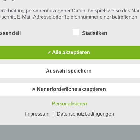
erarbeitung personenbezogener Daten, beispielsweise des Na
nschrift, E-Mail-Adresse oder Telefonnummer einer betroffenen
n, erfolgt stets im Einklang mit der Datenschutz-Grundverordnu
n Übereinstimmung mit den für uns geltenden landesspezifisch
ssenziell
Statistiken
schutzbestimmungen. Mittels dieser Datenschutzerklärung mö
 Unternehmen die Öffentlichkeit über Art, Umfang und Zweck de
rhobenen, genutzten und verarbeiteten personenbezogenen Da
✓ Alle akzeptieren
mieren. Ferner werden betroffene Personen mittels dieser
schutzerklärung über die ihnen zustehenden Rechte aufgeklärt
Auswahl speichern
aben als für die Verarbeitung Verantwortlicher zahlreiche techn
rganisatorische Maßnahmen umgesetzt, um einen möglichst
nlosen Schutz der über diese Internetseite verarbeiteten
✕ Nur erforderliche akzeptieren
nenbezogenen Daten sicherzustellen. Dennoch können
netbasierte Datenübertragungen grundsätzlich Sicherheitslücke
Personalisieren
isen, sodass ein absoluter Schutz nicht gewährleistet werden k
iesem Grund steht es jeder betroffenen Person frei,
Impressum
|
Datenschutzbedingungen
nenbezogene Daten auch auf alternativen Wegen, beispielswe
onisch, an uns zu übermitteln.