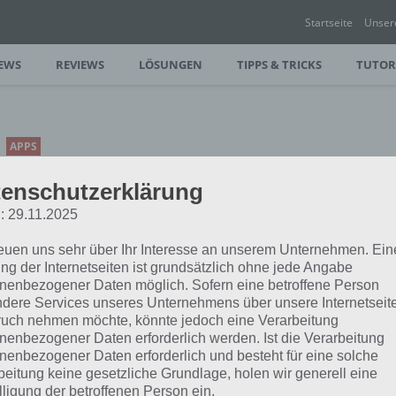
Startseite
Unser
EWS
REVIEWS
LÖSUNGEN
TIPPS & TRICKS
TUTOR
APPS
DIGGY DOG: GRABEN,
enschutzerklärung
SCHÄTZE FINDEN,
: 29.11.2025
AUSRUHEN – APP FÜR
ANDROID UND IOS
reuen uns sehr über Ihr Interesse an unserem Unternehmen. Ein
ng der Internetseiten ist grundsätzlich ohne jede Angabe
PAUL STELZER
-
13. JULI 2017
nenbezogener Daten möglich. Sofern eine betroffene Person
dere Services unseres Unternehmens über unsere Internetseite
[caption id="attachment_37349"
uch nehmen möchte, könnte jedoch eine Verarbeitung
align="alignright" width="150"] Diggy
nenbezogener Daten erforderlich werden. Ist die Verarbeitung
he nach Schätzen, versteckten Relikten
nenbezogener Daten erforderlich und besteht für eine solche
beitung keine gesetzliche Grundlage, holen wir generell eine
lligung der betroffenen Person ein.