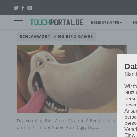
BELIEBTE APPS
N
SCHLAGWORT: KING BIRD GAMES
Dat
Stand
Wir f
Nutzu
perso
beson
Anspr
perso
Dog von King Bird Games[/caption] Begib dich auf die Suc
perso
und mehr in der Spiele App Diggy Dog…
Verar
Einwi