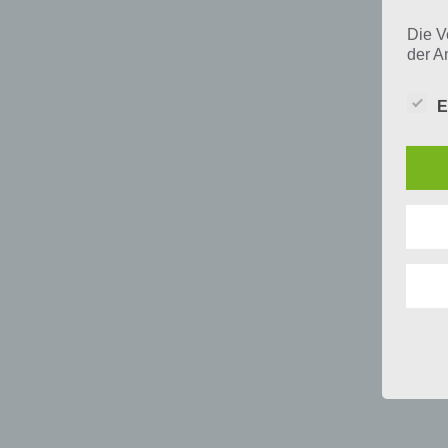
Die V
der A
Perso
und i
E
Daten
unser
uns e
infor
Daten
Wir h
und o
lücke
perso
Inter
aufwe
Aus d
perso
telef